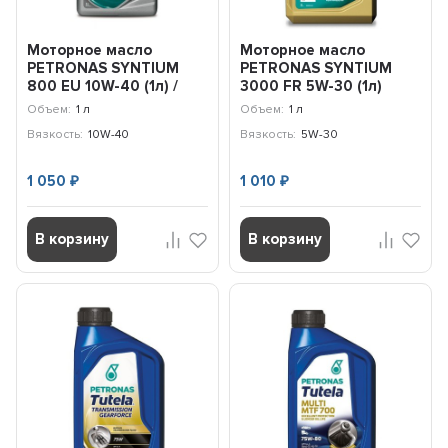
Моторное масло
Моторное масло
PETRONAS SYNTIUM
PETRONAS SYNTIUM
800 EU 10W-40 (1л) /
3000 FR 5W-30 (1л)
70271E18EU
Ford, Renault /
Объем:
1 л
Объем:
1 л
70260E18EU
Вязкость:
10W-40
Вязкость:
5W-30
1 050
1 010
₽
₽
В корзину
В корзину