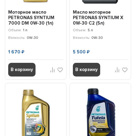
Моторное масло
Масло моторное
PETRONAS SYNTIUM
PETRONAS SYNTIUM X
7000 DM 0W-30 (1л)
0W-30 C2 (5л)
Mercedes Benz /
70981M12EU
Объем:
1 л
Объем:
5 л
70181E18EU
Вязкость:
0W-30
Вязкость:
0W-30
1 670
5 500
₽
₽
В корзину
В корзину