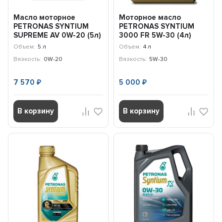
Масло моторное
Моторное масло
PETRONAS SYNTIUM
PETRONAS SYNTIUM
SUPREME AV 0W-20 (5л)
3000 FR 5W-30 (4л)
71223M12EU
Ford, Renault /
Объем:
5 л
Объем:
4 л
70260K1YEU
Вязкость:
0W-20
Вязкость:
5W-30
7 570
5 000
₽
₽
В корзину
В корзину