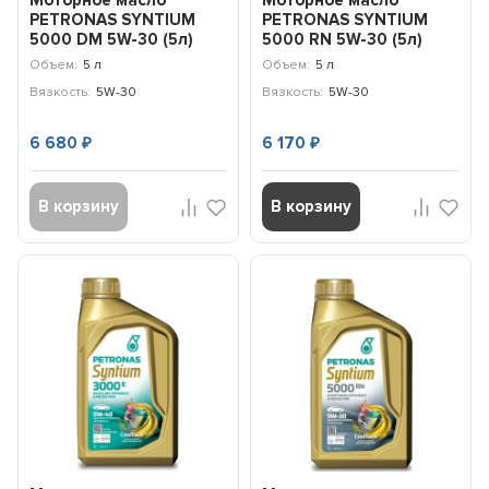
Моторное масло
Моторное масло
PETRONAS SYNTIUM
PETRONAS SYNTIUM
5000 DM 5W-30 (5л)
5000 RN 5W-30 (5л)
70644M12EU
Renault / 18425019
Объем:
5 л
Объем:
5 л
Вязкость:
5W-30
Вязкость:
5W-30
6 680
6 170
₽
₽
В корзину
В корзину