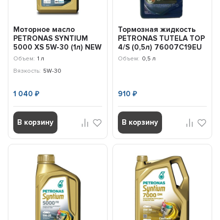
Моторное масло
Тормозная жидкость
PETRONAS SYNTIUM
PETRONAS TUTELA TOP
5000 XS 5W-30 (1л) NEW
4/S (0,5л) 76007C19EU
70956E18EU
Объем:
1 л
Объем:
0,5 л
Вязкость:
5W-30
1 040
910
₽
₽
В корзину
В корзину