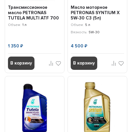
Трансмиссионное
Масло моторное
масло PETRONAS
PETRONAS SYNTIUM X
TUTELA MULTI ATF 700
5W-30 C3 (5л)
(1л) 76151E15EU
71004M12EU
Объем:
1 л
Объем:
5 л
Вязкость:
5W-30
1 350
4 500
₽
₽
В корзину
В корзину