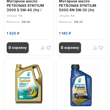
Моторное масло
Моторное масло
PETRONAS SYNTIUM
PETRONAS SYNTIUM
3000 E 5W-40 (1л) /
5000 RN 5W-30 (1л)
70134E18EU
Renault / 70543E18EU
Объем:
1 л
Объем:
1 л
Вязкость:
5W-40
Вязкость:
5W-30
1 420
1 140
₽
₽
В корзину
В корзину