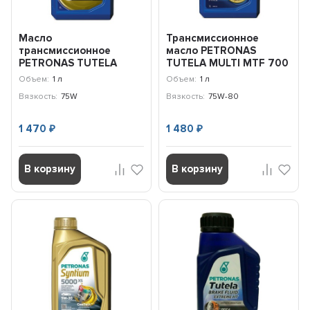
Масло
Трансмиссионное
трансмиссионное
масло PETRONAS
PETRONAS TUTELA
TUTELA MULTI MTF 700
GEARFORCE 75W (1л)
75W-80 (1л)
Объем:
1 л
Объем:
1 л
76008E18EU
76640E15EU
Вязкость:
75W
Вязкость:
75W-80
1 470
1 480
₽
₽
В корзину
В корзину