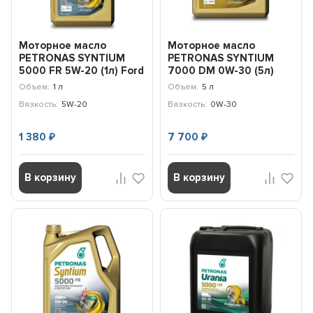
Моторное масло
Моторное масло
PETRONAS SYNTIUM
PETRONAS SYNTIUM
5000 FR 5W-20 (1л) Ford
7000 DM 0W-30 (5л)
/ 70265E18EU
Mercedes Benz /
Объем:
1 л
Объем:
5 л
70181M12EU
Вязкость:
5W-20
Вязкость:
0W-30
1 380
7 700
₽
₽
В корзину
В корзину