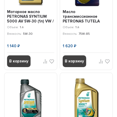
Моторное масло
Масло
PETRONAS SYNTIUM
трансмиссионное
5000 AV 5W-30 (1л) VW /
PETRONAS TUTELA
70273E18EU
MATRYX 75W-85 (1л)
Объем:
1 л
Объем:
1 л
76009E18EU
Вязкость:
5W-30
Вязкость:
75W-85
1 140
1 620
₽
₽
В корзину
В корзину