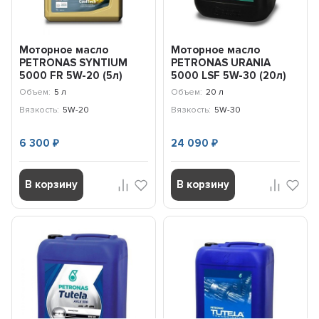
Моторное масло
Моторное масло
PETRONAS SYNTIUM
PETRONAS URANIA
5000 FR 5W-20 (5л)
5000 LSF 5W-30 (20л)
70265M12EU
71707RK1EU
Объем:
5 л
Объем:
20 л
Вязкость:
5W-20
Вязкость:
5W-30
6 300
24 090
₽
₽
В корзину
В корзину