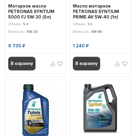
Моторное масло
Масло моторное
PETRONAS SYNTIUM
PETRONAS SYNTIUM
5000 FJ 5W-30 (5л)
PRIME AV 5W-40 (1л)
70542M12EU
71242E18EU
Объем:
5 л
Объем:
1 л
Вязкость:
5W-30
Вязкость:
5W-40
6 730
1 240
₽
₽
В корзину
В корзину