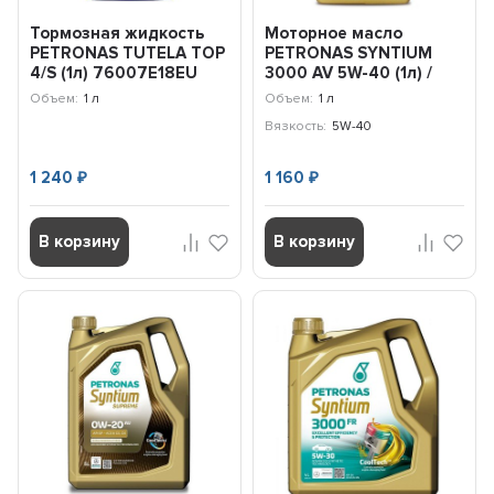
Тормозная жидкость
Моторное масло
PETRONAS TUTELA TOP
PETRONAS SYNTIUM
4/S (1л) 76007E18EU
3000 AV 5W-40 (1л) /
70179E18EU
Объем:
1 л
Объем:
1 л
Вязкость:
5W-40
1 240
1 160
₽
₽
В корзину
В корзину