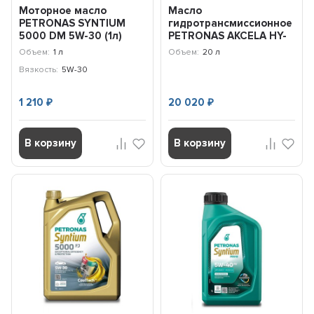
Моторное масло
Масло
PETRONAS SYNTIUM
гидротрансмиссионное
5000 DM 5W-30 (1л)
PETRONAS AKCELA HY-
19981619
TRAN ULTRACTION
Объем:
1 л
Объем:
20 л
(20л) 76060RP1TR
Вязкость:
5W-30
1 210
20 020
₽
₽
В корзину
В корзину