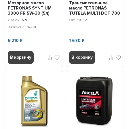
Моторное масло
Трансмиссионное
PETRONAS SYNTIUM
масло PETRONAS
3000 FR 5W-30 (5л)
TUTELA MULTI DCT 700
Ford, Renault /
(1л) 76160E15EU
Объем:
5 л
Объем:
1 л
70260M12EU
Вязкость:
5W-30
5 210
1 670
₽
₽
В корзину
В корзину