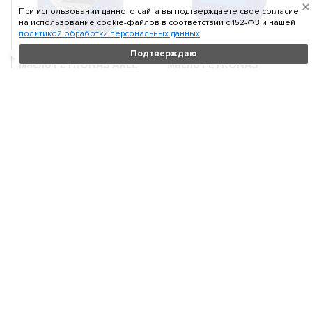
При использовании данного сайта вы подтверждаете свое согласие
на использование cookie-файлов в соответствии c 152-ФЗ и нашей
политикой обработки персональных данных
Трансмиссионное
Трансмиссионное
Подтверждаю
масло PETRONAS AXLE
масло PETRONAS
300 80W-90 (20л)
TUTELA AXLE 500 75W-
76630R41EU
90 (20л) 76631R41EU
Объем:
20 л
Объем:
20 л
Вязкость:
80W-90
Вязкость:
75W-90
17 600
26 880
₽
₽
В корзину
В корзину