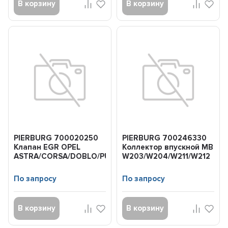
В корзину
В корзину
PIERBURG 700020250
PIERBURG 700246330
Клапан EGR OPEL
Коллектор впускной MB
ASTRA/CORSA/DOBLO/PUNTO
W203/W204/W211/W212
05- 1.3D/1.3JTD/1....
05- в сборе M271...
По запросу
По запросу
В корзину
В корзину