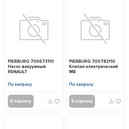
PIERBURG 700673110
PIERBURG 700782110
Насос вакуумный
Клапан электрический
RENAULT
MB
DUSTER/MEGANE/KANGOO
W176/W212/W166/W221
05- 1.5dCi K9K
11- 1.6/2.0/4....
По запросу
По запросу
В корзину
В корзину