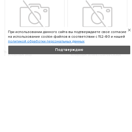
При использовании данного сайта вы подтверждаете свое согласие
на использование cookie-файлов в соответствии c 152-ФЗ и нашей
политикой обработки персональных данных
PIERBURG 700782120
PIERBURG 700789100
Подтверждаю
Клапан MB
Клапан электрический
W204/W212/W221/SPRINTER
VAG A8/Q7/TOUAREG
08- 220/250 CDI OM651
05-/10- EGR 4.2TDI
По запросу
По запросу
В корзину
В корзину