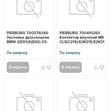
PIERBURG 700376040
PIERBURG 700410260
Заслонка дроссельная
Коллектор впускной MB
BMW 3(E90)5(E60) 03-
CLS(C219)/E(W211)/E(W212)/G
M47/M57/N67
По запросу
По запросу
В корзину
В корзину