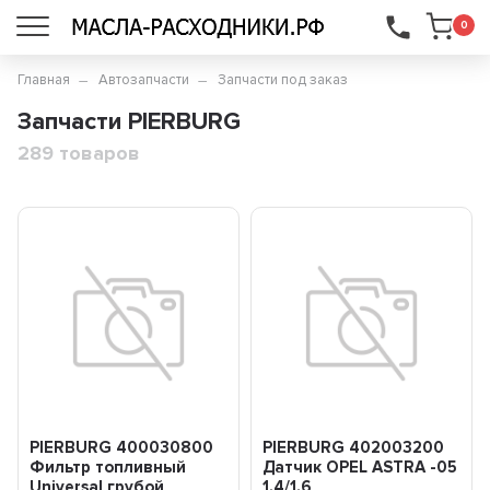
...
0
Главная
Автозапчасти
Запчасти под заказ
Запчасти PIERBURG
289 товаров
PIERBURG 400030800
PIERBURG 402003200
Фильтр топливный
Датчик OPEL ASTRA -05
Universal грубой
1.4/1.6