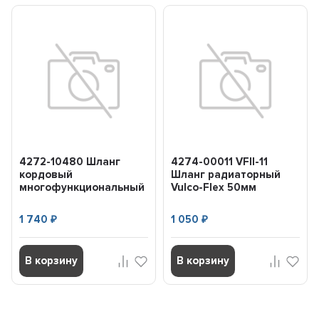
4272-10480 Шланг
4274-00011 VFII-11
кордовый
Шланг радиаторный
многофункциональный
Vulco-Flex 50мм
Flexcord Plus.48мм
(369мм) GATES VFII11
GATES 427210480
1 740
1 050
₽
₽
В корзину
В корзину