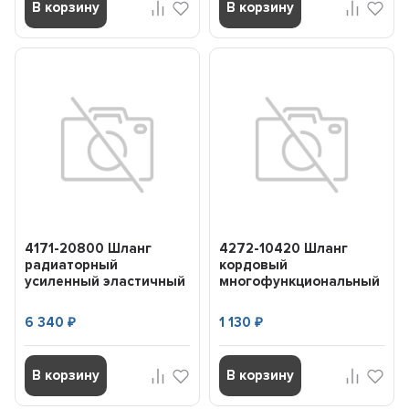
В корзину
В корзину
4171-20800 Шланг
4272-10420 Шланг
радиаторный
кордовый
усиленный эластичный
многофункциональный
80мм (1м силикон)
Flexcord Plus.42мм
GATES 417...
GATES 427210420
6 340
1 130
₽
₽
В корзину
В корзину