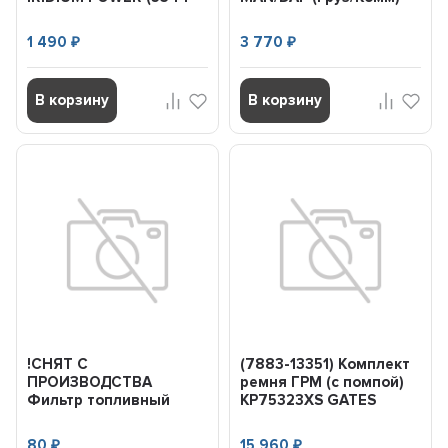
I44) (мин. 4шт.)
SFC793930B SAKURA
IKH204...
1 490
3 770
₽
₽
В корзину
В корзину
!СНЯТ С
(7883-13351) Комплект
ПРОИЗВОДСТВА
ремня ГРМ (с помпой)
Фильтр топливный
KP75323XS GATES
MKF012 MASUMA
80
15 960
₽
₽