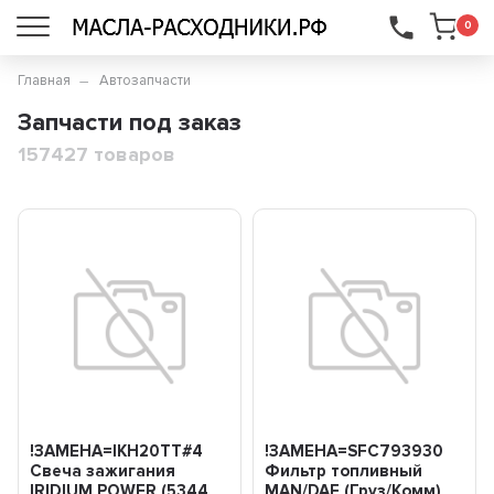
...
0
Главная
Автозапчасти
Запчасти под заказ
157427 товаров
!ЗАМЕНА=IKH20TT#4
!ЗАМЕНА=SFC793930
Свеча зажигания
Фильтр топливный
IRIDIUM POWER (5344
MAN/DAF (Груз/Комм)