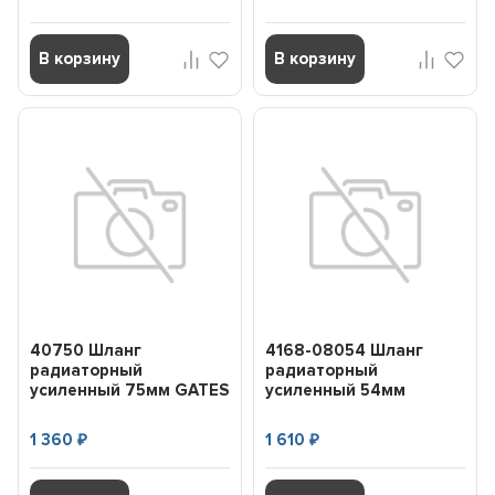
В корзину
В корзину
40750 Шланг
4168-08054 Шланг
радиаторный
радиаторный
усиленный 75мм GATES
усиленный 54мм
40750
(Green stripe 1,0м)
GATES 416808054
1 360
1 610
₽
₽