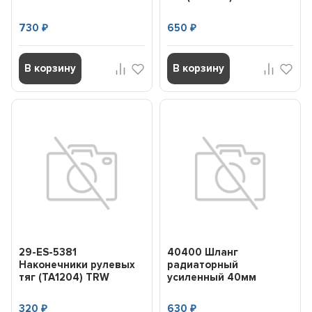
29ES5378
730
650
₽
₽
В корзину
В корзину
29-ES-5381
40400 Шланг
Наконечники рулевых
радиаторный
тяг (TA1204) TRW
усиленный 40мм
29ES5381
GATES 40400
320
630
₽
₽