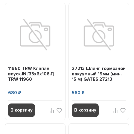
11960 TRW Клапан
27213 Шланг тормозной
впуск.IN [33x6x106.1]
вакуумный 19мм (мин.
TRW 11960
15 м) GATES 27213
680
560
₽
₽
В корзину
В корзину