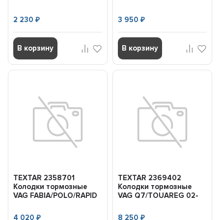
C2/C3/C4/1007/2008/207/208/307
OUTLANDER/ASX/LANCER
02- задн.
03- перед.
2 230
3 950
₽
₽
В корзину
В корзину
TEXTAR 2358701
TEXTAR 2369402
Колодки тормозные
Колодки тормозные
VAG FABIA/POLO/RAPID
VAG Q7/TOUAREG 02-
09- перед.с датчиком
задн.
4 020
8 250
₽
₽