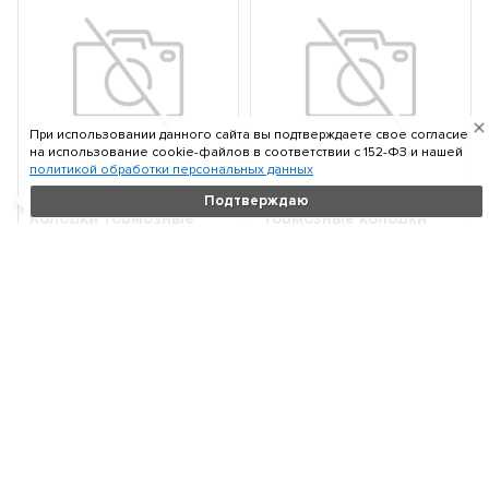
При использовании данного сайта вы подтверждаете свое согласие
на использование cookie-файлов в соответствии c 152-ФЗ и нашей
политикой обработки персональных данных
TEXTAR 2391401
TEXTAR 2391503
Подтверждаю
Колодки тормозные
Тормозные колодки
VAG A3/A4/A6/GOLF
дисковые BMW 1(E87)
5/GOLF 6/JETTA
04- пер.
3/PASSAT 03...
3 180
6 910
₽
₽
В корзину
В корзину