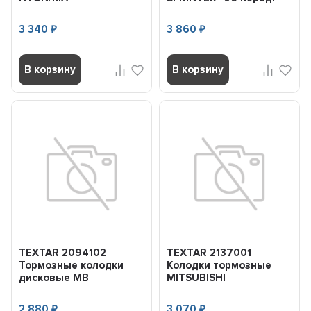
CEED/RIO/SPORTAGE/ACCENT/i20/i30/ix...
3 340
3 860
₽
₽
В корзину
В корзину
TEXTAR 2094102
TEXTAR 2137001
Тормозные колодки
Колодки тормозные
дисковые MB
MITSUBISHI
W124/W201 -93 пер.
OUTLANDER 06-
перед.с датчиком
2 880
3 070
₽
₽