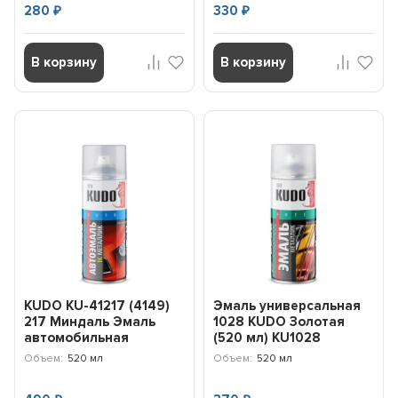
280
330
₽
₽
В корзину
В корзину
KUDO KU-41217 (4149)
Эмаль универсальная
217 Миндаль Эмаль
1028 KUDO Золотая
автомобильная
(520 мл) KU1028
(аэрозоль), металлик
Объем:
520 мл
Объем:
520 мл
(52...