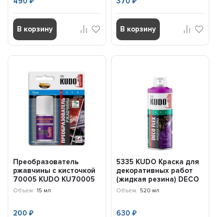
490
370
₽
₽
В корзину
В корзину
Преобразователь
5335 KUDO Краска для
ржавчины с кисточкой
декоративных работ
70005 KUDO KU70005
(жидкая резина) DECO
FLEX серебро (52...
Объем:
15 мл
Объем:
520 мл
200
630
₽
₽