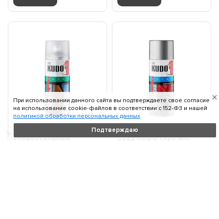
При использовании данного сайта вы подтверждаете свое согласие
на использование cookie-файлов в соответствии c 152-ФЗ и нашей
политикой обработки персональных данных
Лак яхтный
Антигравий (черный)
Подтверждаю
универсальный
5222 KUDO (520 мл)
шелковисто-матовый
KU5222
9005 KUDO (520 мл)
Объем:
520 мл
Объем:
520 мл
KU9005
280
450
₽
₽
В корзину
В корзину