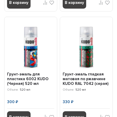
В корзину
В корзину
Грунт-эмаль для
Грунт-эмаль гладкая
пластика 6002 KUDO
матовая по ржавчине
(Черная) 520 мл
KUDO RAL 7042 (серая)
KU6002
(520 мл) KU317042
Объем:
520 мл
Объем:
520 мл
300
330
₽
₽
В корзину
В корзину