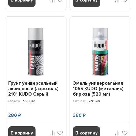
Грунт универсальный
Эмаль универсальная
акриловый (аэрозоль)
1055 KUDO (металлик)
2101 KUDO Серый
бирюза (520 мл)
KU2101
KU1055
Объем:
520 мл
Объем:
520 мл
280
360
₽
₽
В корзину
В корзину