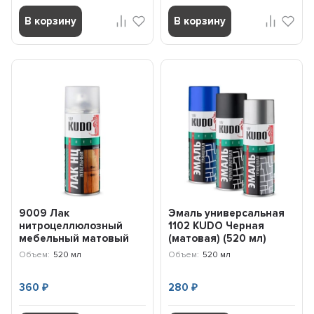
В корзину
В корзину
9009 Лак
Эмаль универсальная
нитроцеллюлозный
1102 KUDO Черная
мебельный матовый
(матовая) (520 мл)
520мл KU9009 KUDO
KU1102
Объем:
520 мл
Объем:
520 мл
360
280
₽
₽