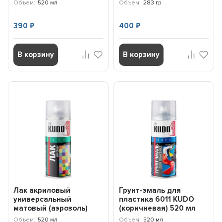
Объем:
520 мл
Объем:
283 гр
390
400
₽
₽
В корзину
В корзину
Лак акриловый
Грунт-эмаль для
универсальный
пластика 6011 KUDO
матовый (аэрозоль)
(коричневая) 520 мл
9004 KUDO KU9004
KU6011
Объем:
520 мл
Объем:
520 мл