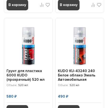
В корзину
В корзину
Грунт для пластика
KUDO KU-43240 240
6000 KUDO
Белое облако Эмаль
(прозрачный) 520 мл
Автомобильная
KU6000
(аэрозоль) (520 мл)
Объем:
520 мл
Объем:
520 мл
580
490
₽
₽