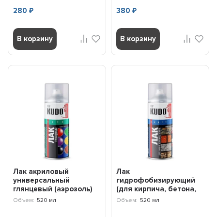
280
380
₽
₽
В корзину
В корзину
Лак акриловый
Лак
универсальный
гидрофобизирующий
глянцевый (аэрозоль)
(для кирпича, бетона,
9002 KUDO KU9002
камня) 9007 KUDO (520
Объем:
520 мл
Объем:
520 мл
мл) KU9007