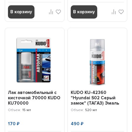
В корзину
В корзину
Лак автомобильный с
KUDO KU-42360
кисточкой 70000 KUDO
"Hyundai S02 Серый
KU70000
замок" (ТАГАЗ) Эмаль
автомобильная...
Объем:
15 мл
Объем:
520 мл
170
490
₽
₽