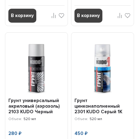
В корзину
В корзину
Грунт универсальный
Грунт
акриловый (аэрозоль)
цинконаполненный
2103 KUDO Черный
2301 KUDO Серый 1К
KU2103
(520 мл) KU2301
Объем:
520 мл
Объем:
520 мл
280
450
₽
₽