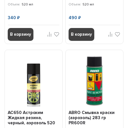
(аэрозоль), мет...
Объем:
520 мл
Объем:
520 мл
340
490
₽
₽
В корзину
В корзину
AC650 Астрохим
ABRO Смывка краски
Жидкая резина,
(аэрозоль) 283 гр
черный, аэрозоль 520
PR600R
мл