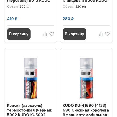
(аэрозоль) 9010 KUDO
глянцевый 9003 KUDO
KU9010
(520 мл) KU9003
Объем:
520 мл
Объем:
520 мл
410
280
₽
₽
В корзину
В корзину
Краска (аэрозоль)
KUDO KU-41690 (4133)
термостойкая (черная)
690 Снежная королева
5002 KUDO KU5002
Эмаль автомобильная