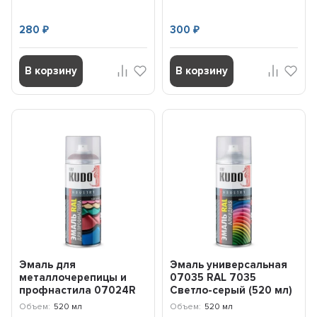
280
300
₽
₽
В корзину
В корзину
Эмаль для
Эмаль универсальная
металлочерепицы и
07035 RAL 7035
профнастила 07024R
Светло-серый (520 мл)
RAL 7024 (серый
KUDO KU07035
Объем:
520 мл
Объем:
520 мл
графит) (520 м...