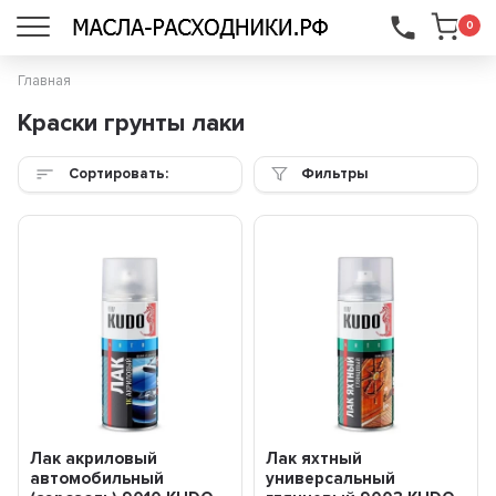
...
0
Главная
Краски грунты лаки
Сортировать:
Фильтры
Лак акриловый
Лак яхтный
автомобильный
универсальный