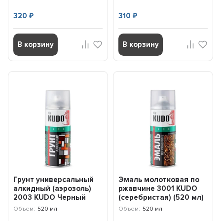
320
310
₽
₽
В корзину
В корзину
Грунт универсальный
Эмаль молотковая по
алкидный (аэрозоль)
ржавчине 3001 KUDO
2003 KUDO Черный
(серебристая) (520 мл)
KU2003
KU3001
Объем:
520 мл
Объем:
520 мл