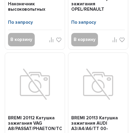
Наконечник
зажигания
высоковольтных
OPEL/RENAULT
проводов MB
VIVARO/CLIO/LAGUNA/MEG
W202/W124/W210/W463//W163/W...
98-
По запросу
По запросу
В корзину
В корзину
BREMI 20112 Катушка
BREMI 20113 Катушка
зажигания VAG
зажигания AUDI
A8/PASSAT/PHAETON/TOUAREG/CONTINENTAL
A3/A4/A6/TT 00-