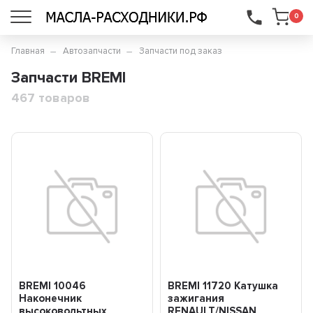
...
0
Главная
Автозапчасти
Запчасти под заказ
Запчасти BREMI
467 товаров
BREMI 10046
BREMI 11720 Катушка
Наконечник
зажигания
высоковольтных
RENAULT/NISSAN