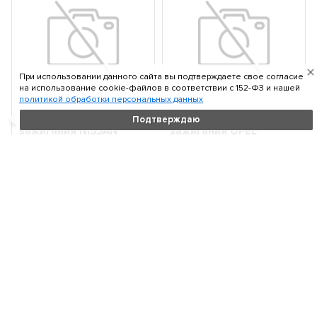
При использовании данного сайта вы подтверждаете свое согласие
на использование cookie-файлов в соответствии c 152-ФЗ и нашей
политикой обработки персональных данных
BREMI 20131 Катушка
BREMI 20136 Катушка
Подтверждаю
зажигания NISSAN
зажигания OPEL
ALMERA/PRIMERA 00-
ASTRA/ZAFIRA/VECTRA/COR
95-
По запросу
По запросу
В корзину
В корзину