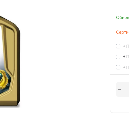
Обновл
Серти
+ 
+ 
+ 