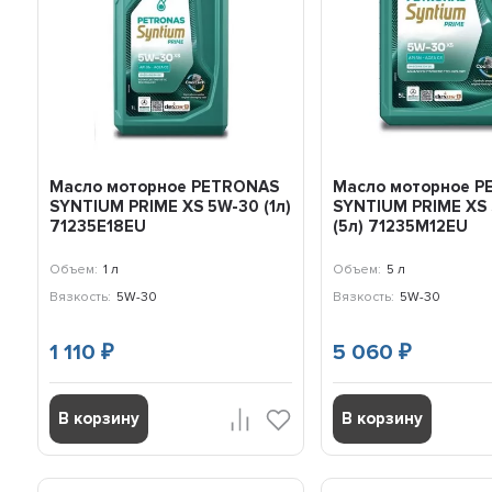
Масло моторное PETRONAS
Масло моторное 
SYNTIUM PRIME XS 5W-30 (1л)
SYNTIUM PRIME XS
71235E18EU
(5л) 71235M12EU
Объем:
1 л
Объем:
5 л
Вязкость:
5W-30
Вязкость:
5W-30
1 110
5 060
₽
₽
В корзину
В корзину