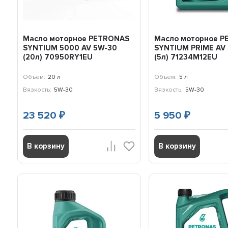
Масло моторное PETRONAS
Масло моторное 
SYNTIUM 5000 AV 5W-30
SYNTIUM PRIME AV
(20л) 70950RY1EU
(5л) 71234M12EU
Объем:
20 л
Объем:
5 л
Вязкость:
5W-30
Вязкость:
5W-30
23 520
5 950
₽
₽
В корзину
В корзину