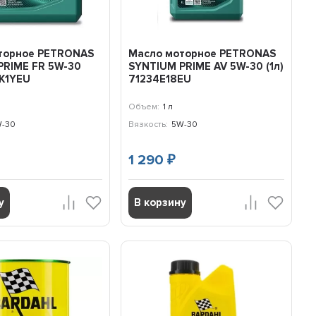
торное PETRONAS
Масло моторное PETRONAS
PRIME FR 5W-30
SYNTIUM PRIME AV 5W-30 (1л)
1K1YEU
71234E18EU
Объем:
1 л
-30
Вязкость:
5W-30
1 290
₽
у
В корзину