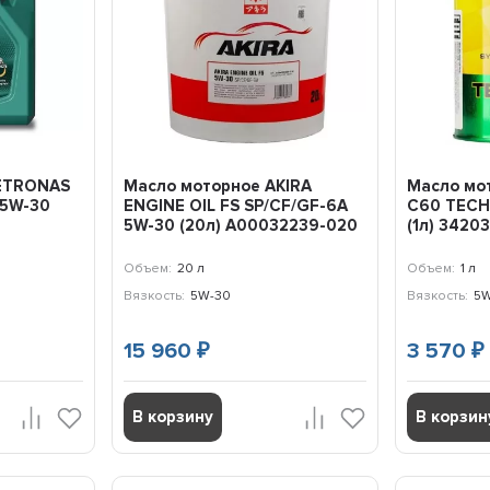
PETRONAS
Масло моторное AKIRA
Масло мо
 5W-30
ENGINE OIL FS SP/CF/GF-6A
С60 TECH
5W-30 (20л) A00032239-020
(1л) 3420
Объем:
20 л
Объем:
1 л
Вязкость:
5W-30
Вязкость:
5W
15 960
3 570
₽
₽
В корзину
В корзин