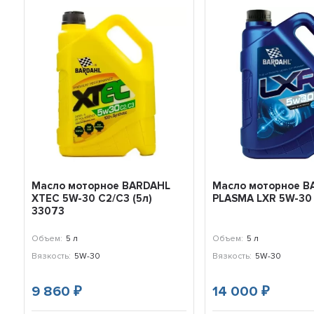
Масло моторное BARDAHL
Масло моторное B
XTEC 5W-30 C2/C3 (5л)
PLASMA LXR 5W-30 
33073
Объем:
5 л
Объем:
5 л
Вязкость:
5W-30
Вязкость:
5W-30
9 860
14 000
₽
₽