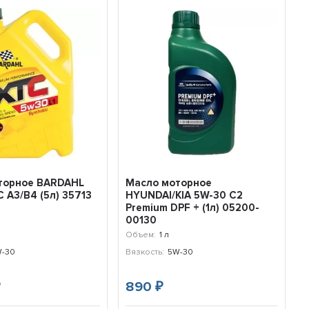
торное BARDAHL
Масло моторное
 A3/B4 (5л) 35713
HYUNDAI/KIA 5W-30 C2
Premium DPF + (1л) 05200-
00130
Объем:
1 л
-30
Вязкость:
5W-30
890
₽
₽