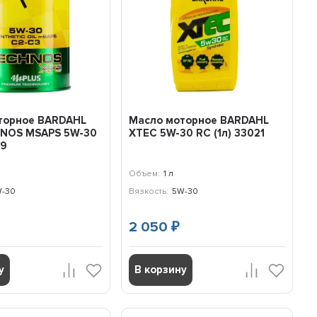
торное BARDAHL
Масло моторное BARDAHL
NOS MSAPS 5W-30
XTEC 5W-30 RC (1л) 33021
39
Объем:
1 л
-30
Вязкость:
5W-30
2 050
₽
у
В корзину