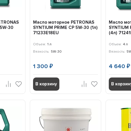
PETRONAS
Масло моторное PETRONAS
Масло мо
 5W-30
SYNTIUM PRIME CP 5W-30 (1л)
SYNTIUM 
71233E18EU
(4л) 7124
Объем:
1 л
Объем:
4 л
Вязкость:
5W-30
Вязкость:
5W
1 300
4 640
₽
₽
В корзину
В корзин