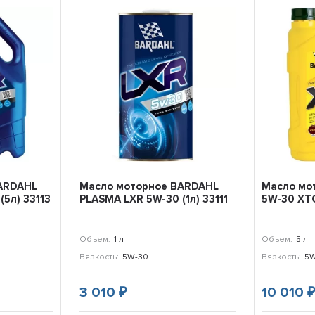
ARDAHL
Масло моторное BARDAHL
Масло мо
(5л) 33113
PLASMA LXR 5W-30 (1л) 33111
5W-30 XTC
Объем:
1 л
Объем:
5 л
Вязкость:
5W-30
Вязкость:
5W
3 010
10 010
₽