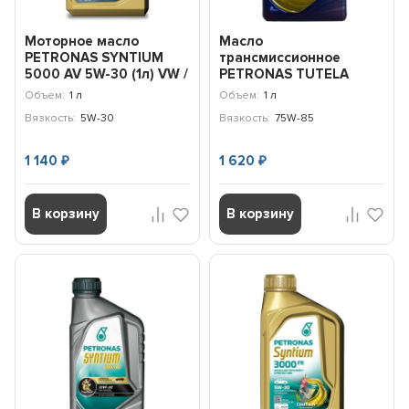
Моторное масло
Масло
PETRONAS SYNTIUM
трансмиссионное
5000 AV 5W-30 (1л) VW /
PETRONAS TUTELA
70273E18EU
MATRYX 75W-85 (1л)
Объем:
1 л
Объем:
1 л
76009E18EU
Вязкость:
5W-30
Вязкость:
75W-85
1 140
1 620
₽
₽
В корзину
В корзину