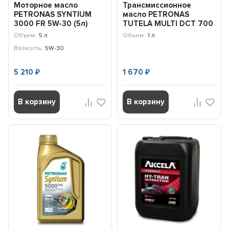
Моторное масло
Трансмиссионное
PETRONAS SYNTIUM
масло PETRONAS
3000 FR 5W-30 (5л)
TUTELA MULTI DCT 700
Ford, Renault /
(1л) 76160E15EU
Объем:
5 л
Объем:
1 л
70260M12EU
Вязкость:
5W-30
5 210
1 670
₽
₽
В корзину
В корзину