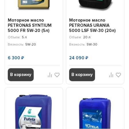
Моторное масло
Моторное масло
PETRONAS SYNTIUM
PETRONAS URANIA
5000 FR 5W-20 (5л)
5000 LSF 5W-30 (20л)
70265M12EU
71707RK1EU
Объем:
5 л
Объем:
20 л
Вязкость:
5W-20
Вязкость:
5W-30
6 300
24 090
₽
₽
В корзину
В корзину