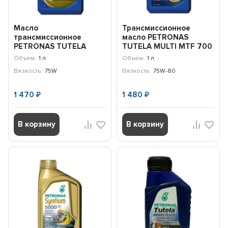
Масло
Трансмиссионное
трансмиссионное
масло PETRONAS
PETRONAS TUTELA
TUTELA MULTI MTF 700
GEARFORCE 75W (1л)
75W-80 (1л)
Объем:
1 л
Объем:
1 л
76008E18EU
76640E15EU
Вязкость:
75W
Вязкость:
75W-80
1 470
1 480
₽
₽
В корзину
В корзину