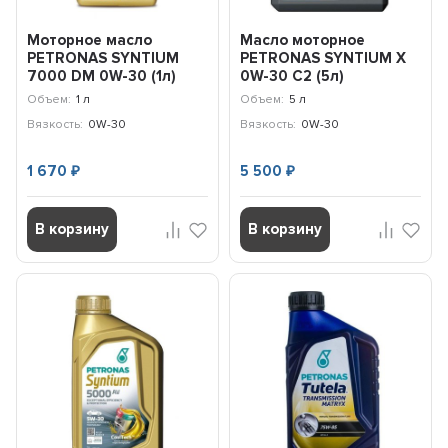
Моторное масло
Масло моторное
PETRONAS SYNTIUM
PETRONAS SYNTIUM X
7000 DM 0W-30 (1л)
0W-30 C2 (5л)
Mercedes Benz /
70981M12EU
Объем:
1 л
Объем:
5 л
70181E18EU
Вязкость:
0W-30
Вязкость:
0W-30
1 670
5 500
₽
₽
В корзину
В корзину