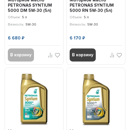
Моторное масло
Моторное масло
PETRONAS SYNTIUM
PETRONAS SYNTIUM
5000 DM 5W-30 (5л)
5000 RN 5W-30 (5л)
70644M12EU
Renault / 18425019
Объем:
5 л
Объем:
5 л
Вязкость:
5W-30
Вязкость:
5W-30
6 680
6 170
₽
₽
В корзину
В корзину