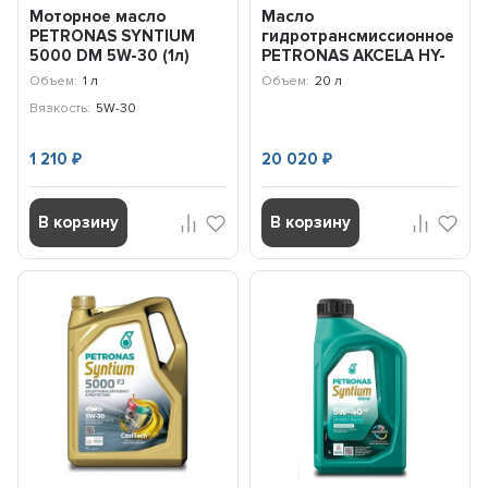
Моторное масло
Масло
PETRONAS SYNTIUM
гидротрансмиссионное
5000 DM 5W-30 (1л)
PETRONAS AKCELA HY-
19981619
TRAN ULTRACTION
Объем:
1 л
Объем:
20 л
(20л) 76060RP1TR
Вязкость:
5W-30
1 210
20 020
₽
₽
В корзину
В корзину