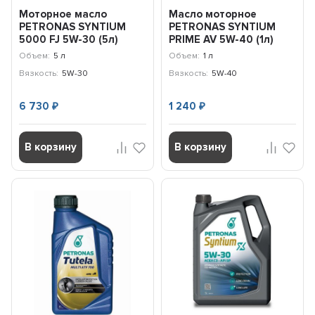
Моторное масло
Масло моторное
PETRONAS SYNTIUM
PETRONAS SYNTIUM
5000 FJ 5W-30 (5л)
PRIME AV 5W-40 (1л)
70542M12EU
71242E18EU
Объем:
5 л
Объем:
1 л
Вязкость:
5W-30
Вязкость:
5W-40
6 730
1 240
₽
₽
В корзину
В корзину