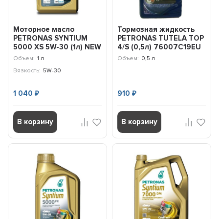
Моторное масло
Тормозная жидкость
PETRONAS SYNTIUM
PETRONAS TUTELA TOP
5000 XS 5W-30 (1л) NEW
4/S (0,5л) 76007C19EU
70956E18EU
Объем:
1 л
Объем:
0,5 л
Вязкость:
5W-30
1 040
910
₽
₽
В корзину
В корзину