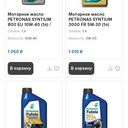
Моторное масло
Моторное масло
PETRONAS SYNTIUM
PETRONAS SYNTIUM
800 EU 10W-40 (1л) /
3000 FR 5W-30 (1л)
70271E18EU
Ford, Renault /
Объем:
1 л
Объем:
1 л
70260E18EU
Вязкость:
10W-40
Вязкость:
5W-30
1 050
1 010
₽
₽
В корзину
В корзину