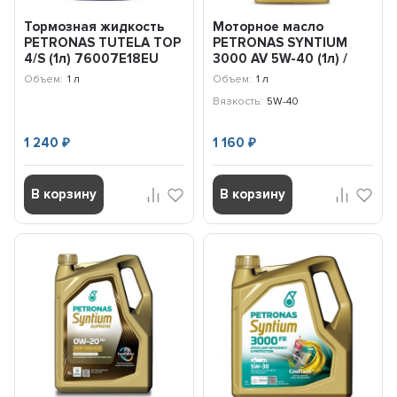
Тормозная жидкость
Моторное масло
PETRONAS TUTELA TOP
PETRONAS SYNTIUM
4/S (1л) 76007E18EU
3000 AV 5W-40 (1л) /
70179E18EU
Объем:
1 л
Объем:
1 л
Вязкость:
5W-40
1 240
1 160
₽
₽
В корзину
В корзину