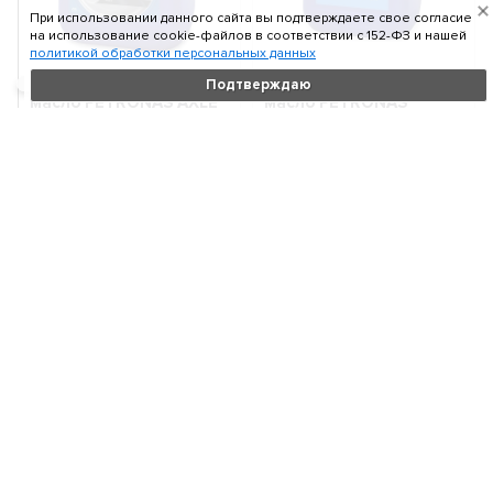
При использовании данного сайта вы подтверждаете свое согласие
на использование cookie-файлов в соответствии c 152-ФЗ и нашей
политикой обработки персональных данных
Трансмиссионное
Трансмиссионное
Подтверждаю
масло PETRONAS AXLE
масло PETRONAS
300 80W-90 (20л)
TUTELA AXLE 500 75W-
76630R41EU
90 (20л) 76631R41EU
Объем:
20 л
Объем:
20 л
Вязкость:
80W-90
Вязкость:
75W-90
17 600
26 880
₽
₽
В корзину
В корзину