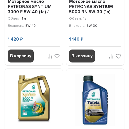
Моторное масло
Моторное масло
PETRONAS SYNTIUM
PETRONAS SYNTIUM
3000 E 5W-40 (1л) /
5000 RN 5W-30 (1л)
70134E18EU
Renault / 70543E18EU
Объем:
1 л
Объем:
1 л
Вязкость:
5W-40
Вязкость:
5W-30
1 420
1 140
₽
₽
В корзину
В корзину