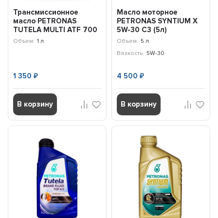
Трансмиссионное
Масло моторное
масло PETRONAS
PETRONAS SYNTIUM X
TUTELA MULTI ATF 700
5W-30 C3 (5л)
(1л) 76151E15EU
71004M12EU
Объем:
1 л
Объем:
5 л
Вязкость:
5W-30
1 350
4 500
₽
₽
В корзину
В корзину