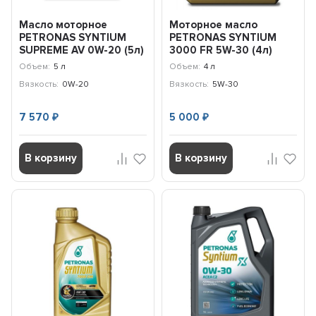
Масло моторное
Моторное масло
PETRONAS SYNTIUM
PETRONAS SYNTIUM
SUPREME AV 0W-20 (5л)
3000 FR 5W-30 (4л)
71223M12EU
Ford, Renault /
Объем:
5 л
Объем:
4 л
70260K1YEU
Вязкость:
0W-20
Вязкость:
5W-30
7 570
5 000
₽
₽
В корзину
В корзину