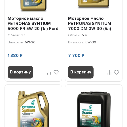
Моторное масло
Моторное масло
PETRONAS SYNTIUM
PETRONAS SYNTIUM
5000 FR 5W-20 (1л) Ford
7000 DM 0W-30 (5л)
/ 70265E18EU
Mercedes Benz /
Объем:
1 л
Объем:
5 л
70181M12EU
Вязкость:
5W-20
Вязкость:
0W-30
1 380
7 700
₽
₽
В корзину
В корзину