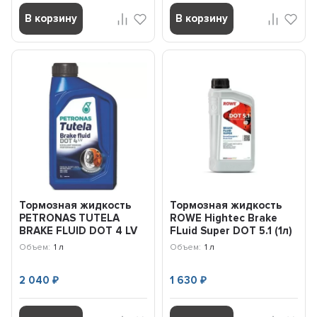
В корзину
В корзину
Тормозная жидкость
Тормозная жидкость
PETRONAS TUTELA
ROWE Hightес Brake
BRAKE FLUID DOT 4 LV
FLuid Super DOT 5.1 (1л)
(1л) 77326E15EU
25104-0010-99
Объем:
1 л
Объем:
1 л
2 040
1 630
₽
₽