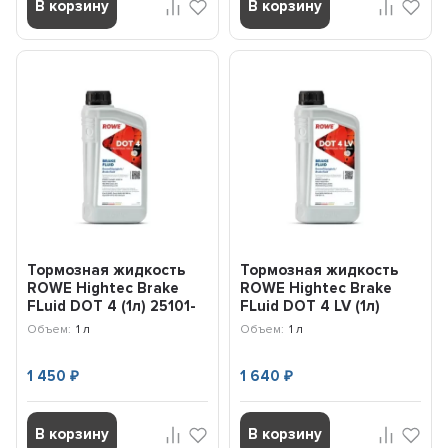
В корзину
В корзину
Тормозная жидкость
Тормозная жидкость
ROWE Hightес Brake
ROWE Hightес Brake
FLuid DOT 4 (1л) 25101-
FLuid DOT 4 LV (1л)
0010-99
25114-0010-99
Объем:
1 л
Объем:
1 л
1 450
1 640
₽
₽
В корзину
В корзину