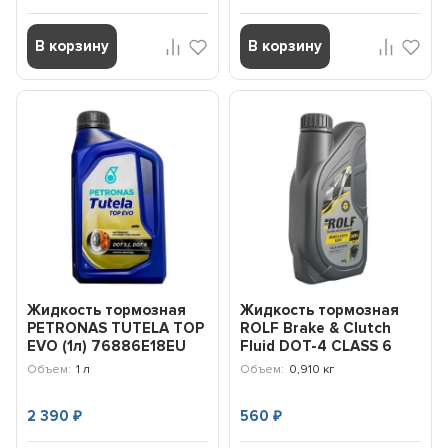
В корзину
В корзину
Жидкость тормозная
Жидкость тормозная
PETRONAS TUTELA TOP
ROLF Brake & Clutch
EVO (1л) 76886E18EU
Fluid DOT-4 CLASS 6
(910г) 323133
Объем:
1 л
Объем:
0,910 кг
2 390
560
₽
₽