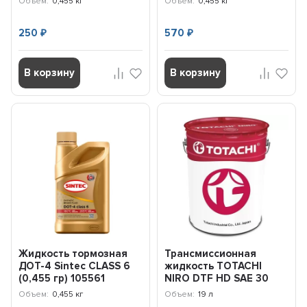
Объем:
0,455 кг
Объем:
0,455 кг
250
570
₽
₽
В корзину
В корзину
Жидкость тормозная
Трансмиссионная
ДОТ-4 Sintec CLASS 6
жидкость TOTACHI
(0,455 гр) 105561
NIRO DTF HD SAE 30
(19л) 51920
Объем:
0,455 кг
Объем:
19 л