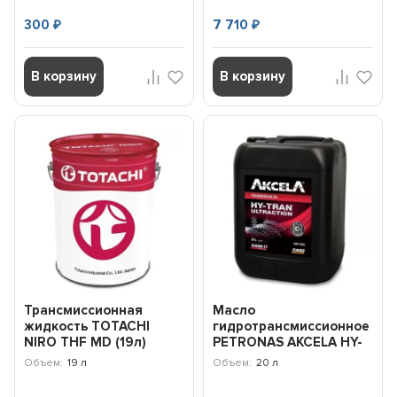
300
7 710
₽
₽
В корзину
В корзину
Трансмиссионная
Масло
жидкость TOTACHI
гидротрансмиссионное
NIRO THF MD (19л)
PETRONAS AKCELA HY-
52020
TRAN ULTRACTION
Объем:
19 л
Объем:
20 л
(20л) 76060RP1TR