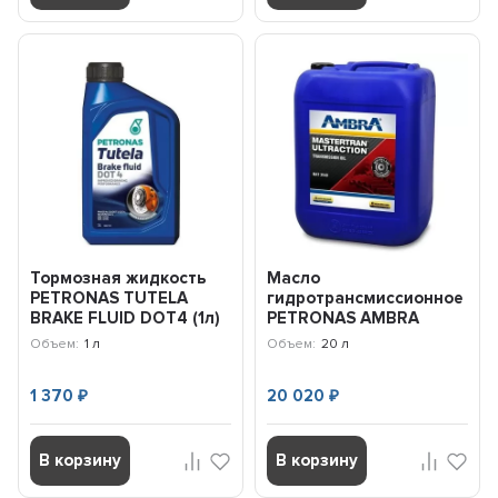
Тормозная жидкость
Масло
PETRONAS TUTELA
гидротрансмиссионное
BRAKE FLUID DOT4 (1л)
PETRONAS AMBRA
77327E15EU
MASTERTRAN
Объем:
1 л
Объем:
20 л
ULTRACTION (20л)
76175RQ1TR
1 370
20 020
₽
₽
В корзину
В корзину