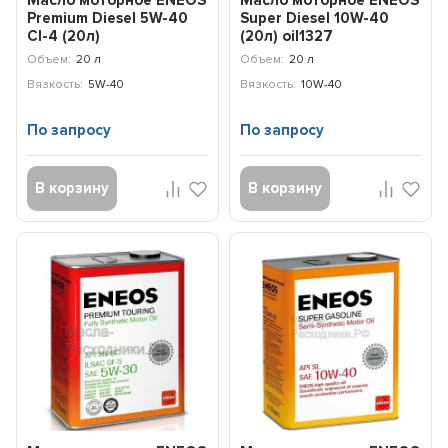
Масло моторное ENEOS
Масло моторное ENEOS
Premium Diesel 5W-40
Super Diesel 10W-40
CI-4 (20л)
(20л) oil1327
8809478942827
Объем:
20 л
Объем:
20 л
Вязкость:
5W-40
Вязкость:
10W-40
По запросу
По запросу
В корзину
В корзину