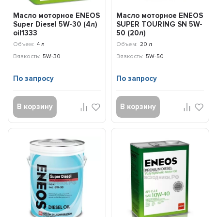
Масло моторное ENEOS
Масло моторное ENEOS
Super Diesel 5W-30 (4л)
SUPER TOURING SN 5W-
oil1333
50 (20л)
8809478941752
Объем:
4 л
Объем:
20 л
Вязкость:
5W-30
Вязкость:
5W-50
По запросу
По запросу
В корзину
В корзину