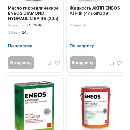
Масло гидравлическое
Жидкость АКПП ENEOS
ENEOS DIAMOND
ATF III (4л) oil1309
HYDRAULIC EP 46 (20л)
oil1380
Вязкость:
ISO VG 46
Объем:
4 л
Объем:
20 л
По запросу
По запросу
В корзину
В корзину