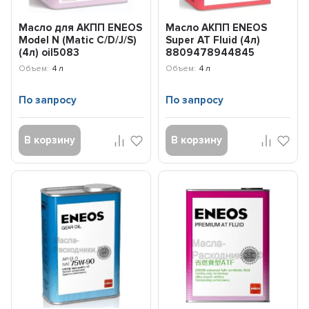
Масло для АКПП ENEOS
Масло АКПП ENEOS
Model N (Matic C/D/J/S)
Super AT Fluid (4л)
(4л) oil5083
8809478944845
Объем:
4 л
Объем:
4 л
По запросу
По запросу
В корзину
В корзину