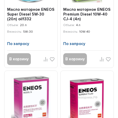
Масло моторное ENEOS
Масло моторное ENEOS
Super Diesel 5W-30
Premium Diesel 10W-40
(20л) oil1332
CJ-4 (4л)
8809478943008
Объем:
20 л
Объем:
4 л
Вязкость:
5W-30
Вязкость:
10W-40
По запросу
По запросу
В корзину
В корзину