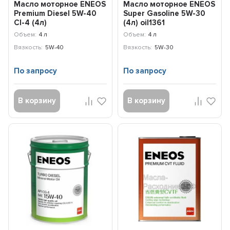
Масло моторное ENEOS
Масло моторное ENEOS
Premium Diesel 5W-40
Super Gasoline 5W-30
CI-4 (4л)
(4л) oil1361
8809478943077
Объем:
4 л
Объем:
4 л
Вязкость:
5W-40
Вязкость:
5W-30
По запросу
По запросу
В корзину
В корзину