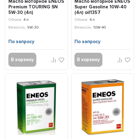
Масло моторное ENEOS
Масло моторное ENEOS
Premium TOURING SN
Super Gasoline 10W-40
5W-30 (4л)
(4л) oil1357
8809478942216
Объем:
4 л
Объем:
4 л
Вязкость:
5W-30
Вязкость:
10W-40
По запросу
По запросу
В корзину
В корзину