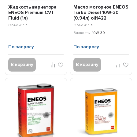
Жидкость вариатора
Масло моторное ENEOS
ENEOS Premium CVT
Turbo Diesel 10W-30
Fluid (1л)
(0,94л) oil1422
8809478942070
Объем:
1 л
Объем:
1 л
Вязкость:
10W-30
По запросу
По запросу
В корзину
В корзину