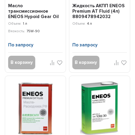
Масло
Жидкость АКПП ENEOS
трансмиссионное
Premium АT Fluid (4л)
ENEOS Hypoid Gear Oil
8809478942032
75W-90 (0,94л) oil1366
Объем:
1 л
Объем:
4 л
Вязкость:
75W-90
По запросу
По запросу
В корзину
В корзину