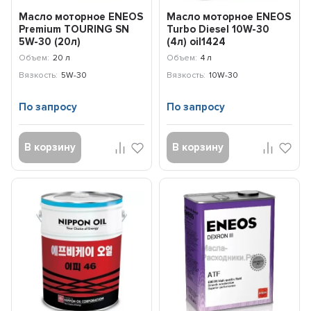
Масло моторное ENEOS
Масло моторное ENEOS
Premium TOURING SN
Turbo Diesel 10W-30
5W-30 (20л)
(4л) oil1424
8809478942469
Объем:
20 л
Объем:
4 л
Вязкость:
5W-30
Вязкость:
10W-30
По запросу
По запросу
В корзину
В корзину