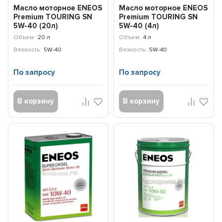
Масло моторное ENEOS
Масло моторное ENEOS
Premium TOURING SN
Premium TOURING SN
5W-40 (20л)
5W-40 (4л)
8809478942476
8809478942162
Объем:
20 л
Объем:
4 л
Вязкость:
5W-40
Вязкость:
5W-40
По запросу
По запросу
В корзину
В корзину