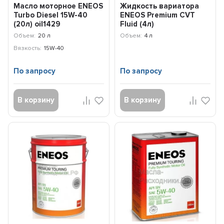
Масло моторное ENEOS
Жидкость вариатора
Turbo Diesel 15W-40
ENEOS Premium CVT
(20л) oil1429
Fluid (4л)
8809478942094
Объем:
20 л
Объем:
4 л
Вязкость:
15W-40
По запросу
По запросу
В корзину
В корзину