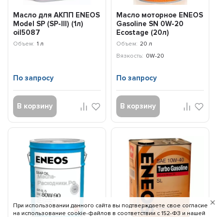
Масло для АКПП ENEOS
Масло моторное ENEOS
Model SP (SP-III) (1л)
Gasoline SN 0W-20
oil5087
Ecostage (20л)
8801252022039
Объем:
1 л
Объем:
20 л
Вязкость:
0W-20
По запросу
По запросу
В корзину
В корзину
При использовании данного сайта вы подтверждаете свое согласие
на использование cookie-файлов в соответствии c 152-ФЗ и нашей