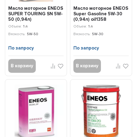
Масло моторное ENEOS
Масло моторное ENEOS
SUPER TOURING SN 5W-
Super Gasoline 5W-30
50 (0,94л)
(0,94л) oil1358
8809478941714
Объем:
1 л
Объем:
1 л
Вязкость:
5W-50
Вязкость:
5W-30
По запросу
По запросу
В корзину
В корзину