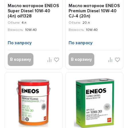
Масло моторное ENEOS
Масло моторное ENEOS
Super Diesel 10W-40
Premium Diesel 10W-40
(4л) oil1328
CJ-4 (20л)
8809478942834
Объем:
4 л
Объем:
20 л
Вязкость:
10W-40
Вязкость:
10W-40
По запросу
По запросу
В корзину
В корзину