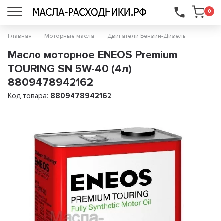
...
0
Главная
Моторные масла
Двигатели Бензин-Дизель
Масло моторное ENEOS Premium
TOURING SN 5W-40 (4л)
8809478942162
Код товара:
8809478942162