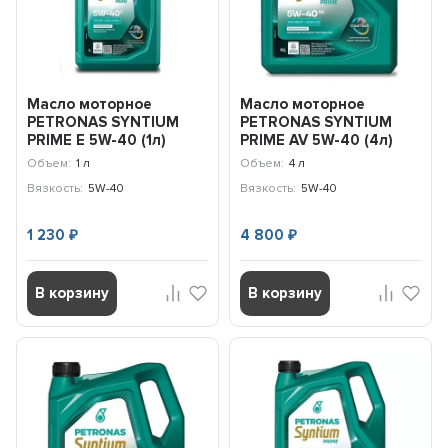
Масло моторное
Масло моторное
PETRONAS SYNTIUM
PETRONAS SYNTIUM
PRIME E 5W-40 (1л)
PRIME AV 5W-40 (4л)
71243E18EU
71242K1YEU
Объем:
1 л
Объем:
4 л
Вязкость:
5W-40
Вязкость:
5W-40
1 230
4 800
₽
₽
В корзину
В корзину