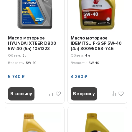
Масло моторное
Масло моторное
HYUNDAI XTEER D800
IDEMITSU F-S SP 5W-40
5W-40 (5л) 1051223
(4л) 30095063-746
Объем:
5 л
Объем:
4 л
Вязкость:
5W-40
Вязкость:
5W-40
5 740
4 280
₽
₽
В корзину
В корзину