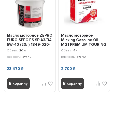
Масло моторное ZEPRO
Масло моторное
EURO SPEC FS SP A3/B4
Micking Gasoline Oil
5W-40 (20л) 1849-020-
MG1 PREMIUM TOURING
0
5W-40 SN/RC (4л)
Объем:
20 л
Объем:
4 л
OIL4066
Вязкость:
5W-40
Вязкость:
5W-40
23 470
2 700
₽
₽
В корзину
В корзину