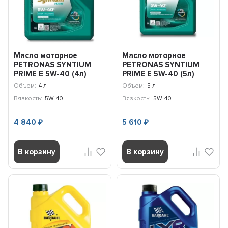
Масло моторное
Масло моторное
PETRONAS SYNTIUM
PETRONAS SYNTIUM
PRIME E 5W-40 (4л)
PRIME E 5W-40 (5л)
71243K1YEU
71243M12EU
Объем:
4 л
Объем:
5 л
Вязкость:
5W-40
Вязкость:
5W-40
4 840
5 610
₽
₽
В корзину
В корзину