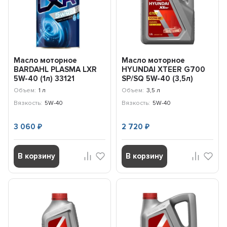
Масло моторное
Масло моторное
BARDAHL PLASMA LXR
HYUNDAI XTEER G700
5W-40 (1л) 33121
SP/SQ 5W-40 (3,5л)
1071136
Объем:
1 л
Объем:
3,5 л
Вязкость:
5W-40
Вязкость:
5W-40
3 060
2 720
₽
₽
В корзину
В корзину