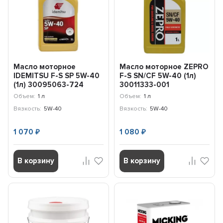
Масло моторное
Масло моторное ZEPRO
IDEMITSU F-S SP 5W-40
F-S SN/CF 5W-40 (1л)
(1л) 30095063-724
30011333-001
Объем:
1 л
Объем:
1 л
Вязкость:
5W-40
Вязкость:
5W-40
1 070
1 080
₽
₽
В корзину
В корзину