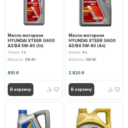
Масло моторное
Масло моторное
HYUNDAI XTEER G600
HYUNDAI XTEER G600
A3/B4 5W-40 (1л)
A3/B4 5W-40 (4л)
1017002
1047002
Объем:
1 л
Объем:
4 л
Вязкость:
5W-40
Вязкость:
5W-40
810
2 820
₽
₽
В корзину
В корзину