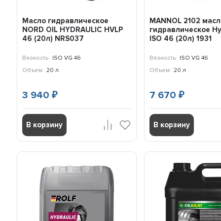
Масло гидравлическое
MANNOL 2102 масл
NORD OIL HYDRAULIC HVLP
гидравлическое Hy
46 (20л) NRS037
ISO 46 (20л) 1931
Вязкость:
ISO VG 46
Вязкость:
ISO VG 46
Объем:
20 л
Объем:
20 л
3 940
7 670
₽
₽
В корзину
В корзину