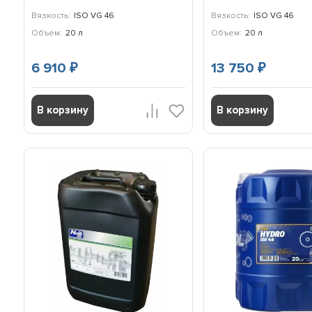
Вязкость:
ISO VG 46
Вязкость:
ISO VG 46
Объем:
20 л
Объем:
20 л
6 910
13 750
₽
₽
В корзину
В корзину