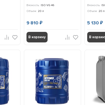
Вязкость:
ISO VG 46
Вязкость:
IS
Объем:
20 л
Объем:
20 л
9 810
5 130
₽
₽
В корзину
В корзин