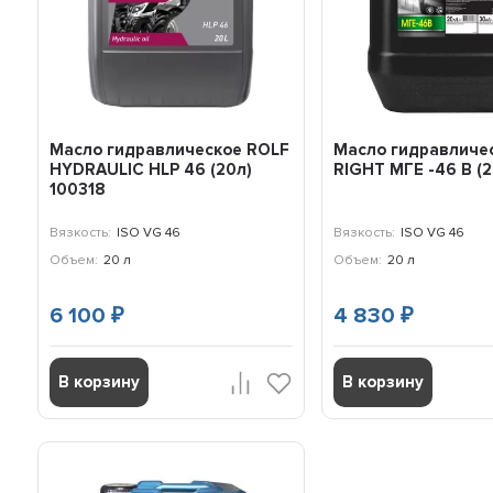
Масло гидравлическое ROLF
Масло гидравличес
HYDRAULIC HLP 46 (20л)
RIGHT МГЕ -46 В (
100318
Вязкость:
ISO VG 46
Вязкость:
ISO VG 46
Объем:
20 л
Объем:
20 л
6 100
4 830
₽
₽
В корзину
В корзину