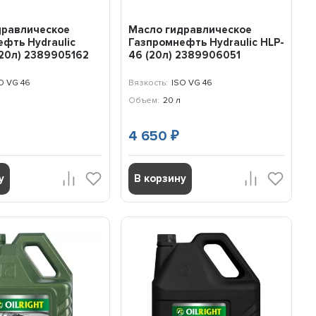
дравлическое
Масло гидравлическое
фть Hydraulic
Газпромнефть Hydraulic HLP-
20л) 2389905162
46 (20л) 2389906051
O VG 46
Вязкость:
ISO VG 46
Объем:
20 л
4 650
₽
у
В корзину