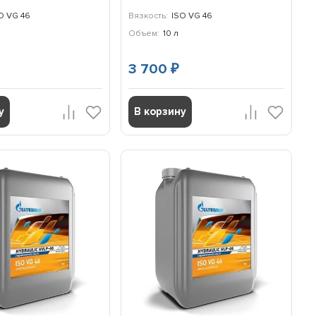
O VG 46
Вязкость:
ISO VG 46
Объем:
10 л
3 700
₽
у
В корзину