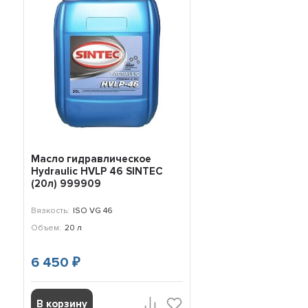
Масло гидравлическое
Hydraulic HVLP 46 SINTEC
(20л) 999909
Вязкость:
ISO VG 46
Объем:
20 л
6 450
₽
В корзину