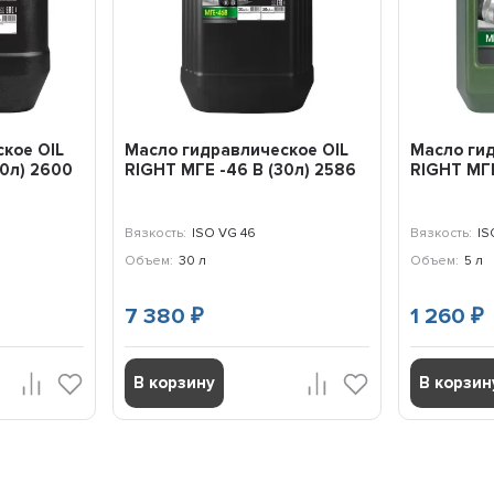
кое OIL
Масло гидравлическое OIL
Масло гид
20л) 2600
RIGHT МГЕ -46 В (30л) 2586
RIGHT МГЕ
Вязкость:
ISO VG 46
Вязкость:
IS
Объем:
30 л
Объем:
5 л
7 380
1 260
₽
₽
В корзину
В корзин