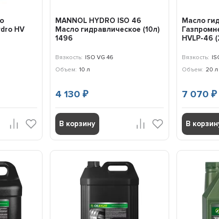
о
MANNOL HYDRO ISO 46
Масло ги
dro HV
Масло гидравлическое (10л)
Газпромне
1496
HVLP-46 (
Вязкость:
ISO VG 46
Вязкость:
IS
Объем:
10 л
Объем:
20 л
4 130
7 070
₽
₽
В корзину
В корзин