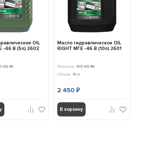
равлическое OIL
Масло гидравлическое OIL
 -46 В (5л) 2602
RIGHT МГЕ -46 В (10л) 2601
O VG 46
Вязкость:
ISO VG 46
Объем:
10 л
2 450
₽
у
В корзину