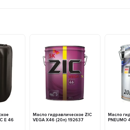
ское
Масло гидравлическое ZIC
Масло ги
C E 46
VEGA X46 (20л) 192637
PNEUMO 4