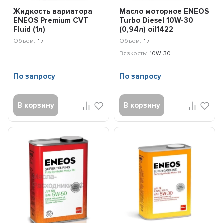
Жидкость вариатора
Масло моторное ENEOS
ENEOS Premium CVT
Turbo Diesel 10W-30
Fluid (1л)
(0,94л) oil1422
8809478942070
Объем:
1 л
Объем:
1 л
Вязкость:
10W-30
По запросу
По запросу
В корзину
В корзину