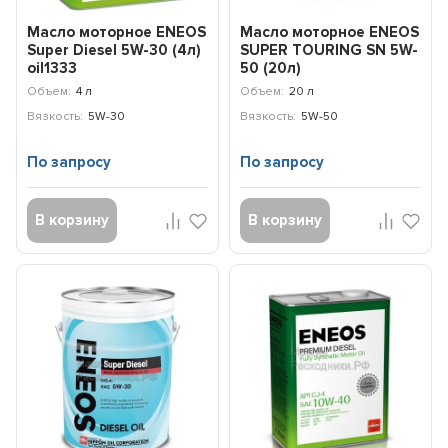
Масло моторное ENEOS
Масло моторное ENEOS
Super Diesel 5W-30 (4л)
SUPER TOURING SN 5W-
oil1333
50 (20л)
8809478941752
Объем:
4 л
Объем:
20 л
Вязкость:
5W-30
Вязкость:
5W-50
По запросу
По запросу
В корзину
В корзину