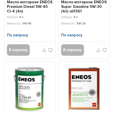
Масло моторное ENEOS
Масло моторное ENEOS
Premium Diesel 5W-40
Super Gasoline 5W-30
CI-4 (4л)
(4л) oil1361
8809478943077
Объем:
4 л
Объем:
4 л
Вязкость:
5W-40
Вязкость:
5W-30
По запросу
По запросу
В корзину
В корзину