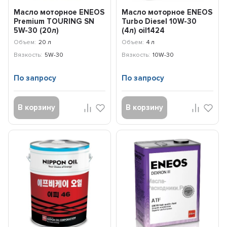
Масло моторное ENEOS
Масло моторное ENEOS
Premium TOURING SN
Turbo Diesel 10W-30
5W-30 (20л)
(4л) oil1424
8809478942469
Объем:
20 л
Объем:
4 л
Вязкость:
5W-30
Вязкость:
10W-30
По запросу
По запросу
В корзину
В корзину