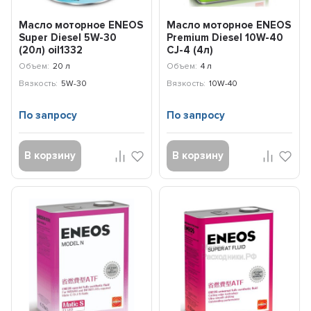
Масло моторное ENEOS
Масло моторное ENEOS
Super Diesel 5W-30
Premium Diesel 10W-40
(20л) oil1332
CJ-4 (4л)
8809478943008
Объем:
20 л
Объем:
4 л
Вязкость:
5W-30
Вязкость:
10W-40
По запросу
По запросу
В корзину
В корзину