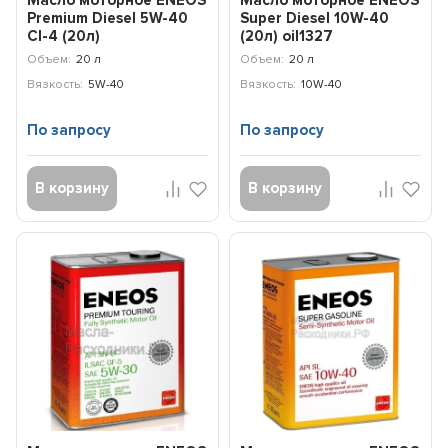
Масло моторное ENEOS
Масло моторное ENEOS
Premium Diesel 5W-40
Super Diesel 10W-40
CI-4 (20л)
(20л) oil1327
8809478942827
Объем:
20 л
Объем:
20 л
Вязкость:
5W-40
Вязкость:
10W-40
По запросу
По запросу
В корзину
В корзину