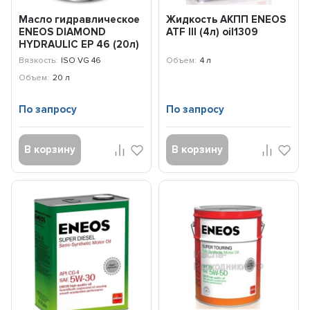
Масло гидравлическое
Жидкость АКПП ENEOS
ENEOS DIAMOND
ATF III (4л) oil1309
HYDRAULIC EP 46 (20л)
oil1380
Вязкость:
ISO VG 46
Объем:
4 л
Объем:
20 л
По запросу
По запросу
В корзину
В корзину