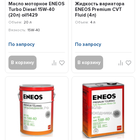
Масло моторное ENEOS
Жидкость вариатора
Turbo Diesel 15W-40
ENEOS Premium CVT
(20л) oil1429
Fluid (4л)
8809478942094
Объем:
20 л
Объем:
4 л
Вязкость:
15W-40
По запросу
По запросу
В корзину
В корзину