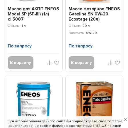
Масло для АКПП ENEOS
Масло моторное ENEOS
Model SP (SP-III) (1л)
Gasoline SN 0W-20
oil5087
Ecostage (20л)
8801252022039
Объем:
1 л
Объем:
20 л
Вязкость:
0W-20
По запросу
По запросу
В корзину
В корзину
При использовании данного сайта вы подтверждаете свое согласие
на использование cookie-файлов в соответствии c 152-ФЗ и нашей