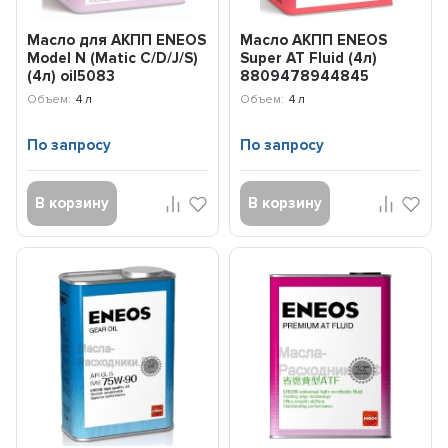
Масло для АКПП ENEOS
Масло АКПП ENEOS
Model N (Matic C/D/J/S)
Super AT Fluid (4л)
(4л) oil5083
8809478944845
Объем:
4 л
Объем:
4 л
По запросу
По запросу
В корзину
В корзину