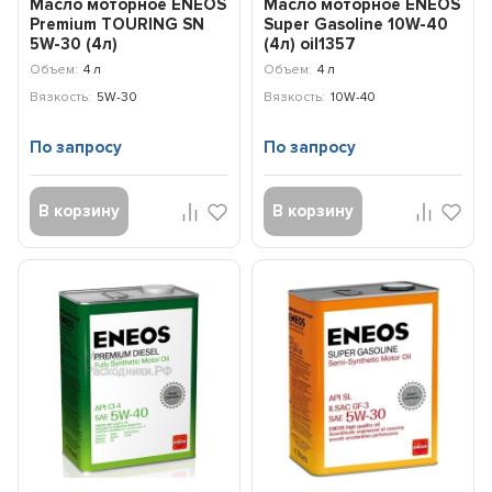
Масло моторное ENEOS
Масло моторное ENEOS
Premium TOURING SN
Super Gasoline 10W-40
5W-30 (4л)
(4л) oil1357
8809478942216
Объем:
4 л
Объем:
4 л
Вязкость:
5W-30
Вязкость:
10W-40
По запросу
По запросу
В корзину
В корзину