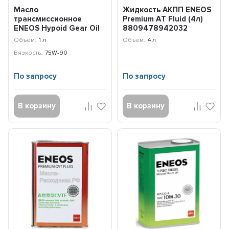
Масло
Жидкость АКПП ENEOS
трансмиссионное
Premium АT Fluid (4л)
ENEOS Hypoid Gear Oil
8809478942032
75W-90 (0,94л) oil1366
Объем:
1 л
Объем:
4 л
Вязкость:
75W-90
По запросу
По запросу
В корзину
В корзину