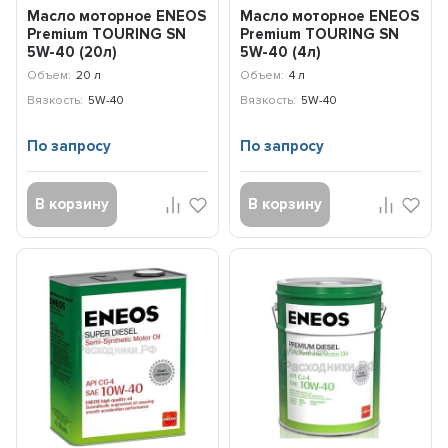
Масло моторное ENEOS
Масло моторное ENEOS
Premium TOURING SN
Premium TOURING SN
5W-40 (20л)
5W-40 (4л)
8809478942476
8809478942162
Объем:
20 л
Объем:
4 л
Вязкость:
5W-40
Вязкость:
5W-40
По запросу
По запросу
В корзину
В корзину