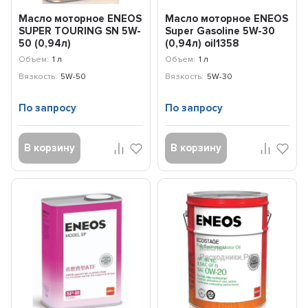
Масло моторное ENEOS
Масло моторное ENEOS
SUPER TOURING SN 5W-
Super Gasoline 5W-30
50 (0,94л)
(0,94л) oil1358
8809478941714
Объем:
1 л
Объем:
1 л
Вязкость:
5W-50
Вязкость:
5W-30
По запросу
По запросу
В корзину
В корзину