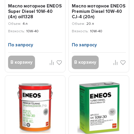
Масло моторное ENEOS
Масло моторное ENEOS
Super Diesel 10W-40
Premium Diesel 10W-40
(4л) oil1328
CJ-4 (20л)
8809478942834
Объем:
4 л
Объем:
20 л
Вязкость:
10W-40
Вязкость:
10W-40
По запросу
По запросу
В корзину
В корзину