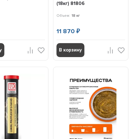
(18кг) 81806
Объем:
18 кг
11 870
₽
у
В корзину