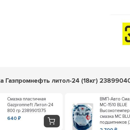
а Газпромнефть литол-24 (18кг) 23899040
Смазка пластичная
ВМП-Авто Сма
Gazpromneft Литол-24
МС-1510 BLUE
800 гр 2389901375
Высокотемпер
смазка МС BLU
640
₽
подшипников (2
2 700
₽