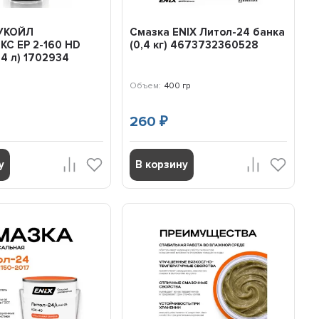
УКОЙЛ
Смазка ENIX Литол-24 банка
С EP 2-160 HD
(0,4 кг) 4673732360528
,4 л) 1702934
Объем:
400 гр
260
₽
у
В корзину