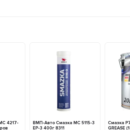
МС 4217-
ВМП-Авто Смазка МС 5115-3
Смазка P7
оров
EP-3 400г 8311
GREASE (1