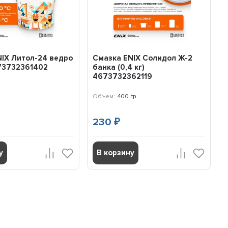
IX Литол-24 ведро
Смазка ENIX Солидол Ж-2
673732361402
банка (0,4 кг)
4673732362119
Объем:
400 гр
230
₽
у
В корзину