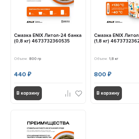
Смазка ENIX Литол-24 банка
Смазка ENIX Литол
(0,8 кг) 4673732360535
(1,8 кг) 46737323
Объем:
800 гр
Объем:
1,8 кг
440
800
₽
₽
В корзину
В корзину