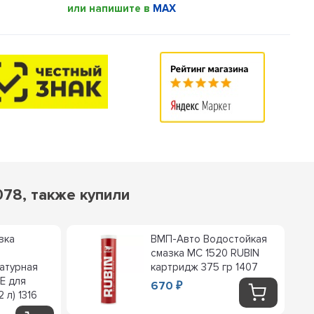
или напишите в
MAX
78, также купили
зка
ВМП-Авто Водостойкая
смазка MC 1520 RUBIN
атурная
картридж 375 гр 1407
E для
670
₽
 л) 1316