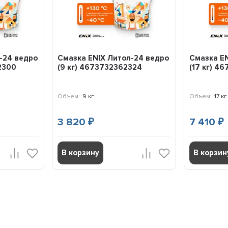
-24 ведро
Смазка ENIX Литол-24 ведро
Смазка EN
62300
(9 кг) 4673732362324
(17 кг) 4
Объем:
9 кг
Объем:
17 кг
3 820
7 410
₽
₽
В корзину
В корзин