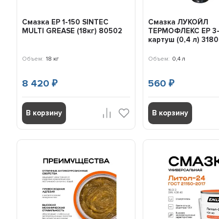
Смазка EP 1-150 SINTEC
Смазка ЛУКОЙЛ
MULTI GREASE (18кг) 80502
ТЕРМОФЛЕКС EP 3
картуш (0,4 л) 318
Объем:
18 кг
Объем:
0,4 л
8 420
560
₽
₽
В корзину
В корзину