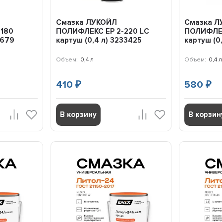
Смазка ЛУКОЙЛ
Смазка Л
-180
ПОЛИФЛЕКС EP 2-220 LC
ПОЛИФЛЕК
0679
картуш (0,4 л) 3233425
картуш (0
Объем:
0,4 л
Объем:
0,4 л
410
580
₽
₽
В корзину
В корзин