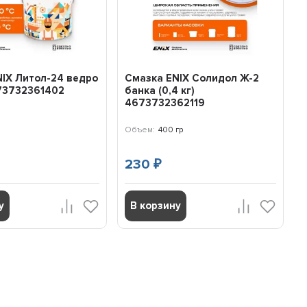
IX Литол-24 ведро
Смазка ENIX Солидол Ж-2
673732361402
банка (0,4 кг)
4673732362119
Объем:
400 гр
230
₽
у
В корзину