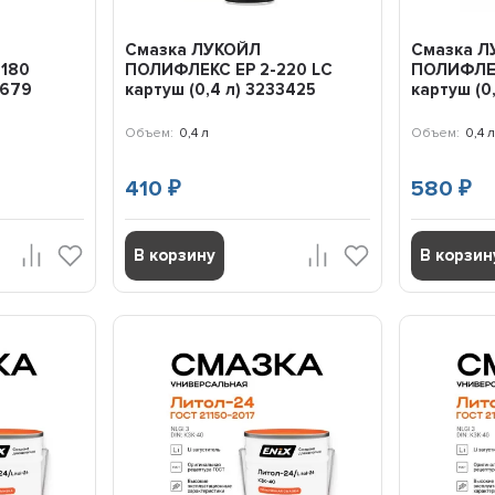
Смазка ЛУКОЙЛ
Смазка Л
-180
ПОЛИФЛЕКС EP 2-220 LC
ПОЛИФЛЕК
0679
картуш (0,4 л) 3233425
картуш (0
Объем:
0,4 л
Объем:
0,4 л
410
580
₽
₽
В корзину
В корзин