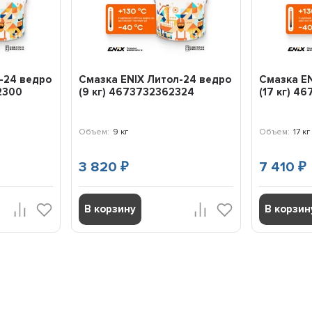
-24 ведро
Смазка ENIX Литол-24 ведро
Смазка EN
62300
(9 кг) 4673732362324
(17 кг) 4
Объем:
9 кг
Объем:
17 кг
3 820
7 410
₽
₽
В корзину
В корзин