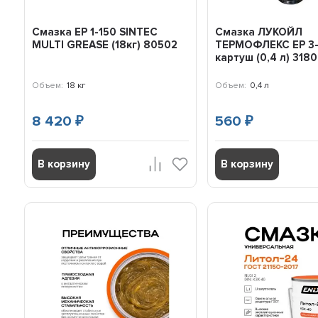
Смазка EP 1-150 SINTEC
Смазка ЛУКОЙЛ
MULTI GREASE (18кг) 80502
ТЕРМОФЛЕКС EP 3
картуш (0,4 л) 318
Объем:
18 кг
Объем:
0,4 л
8 420
560
₽
₽
В корзину
В корзину