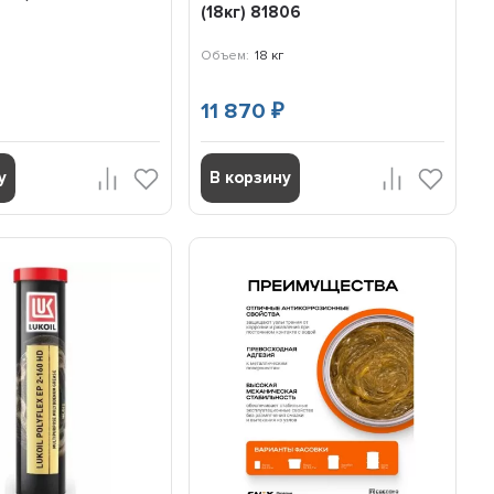
(18кг) 81806
Объем:
18 кг
11 870
₽
у
В корзину