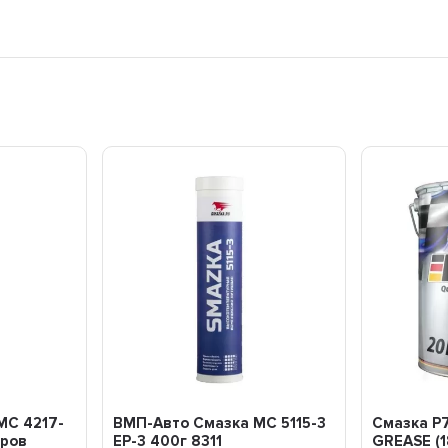
МС 4217-
ВМП-Авто Смазка МС 5115-3
Смазка P7
оров
EP-3 400г 8311
GREASE (1