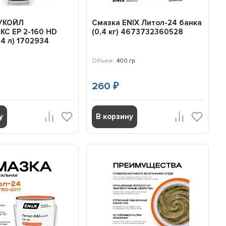
УКОЙЛ
Смазка ENIX Литол-24 банка
С EP 2-160 HD
(0,4 кг) 4673732360528
,4 л) 1702934
Объем:
400 гр
260
₽
у
В корзину