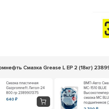
мнефть Смазка Grease L EP 2 (18кг) 2389
Смазка пластичная
ВМП-Авто Сма
Gazpromneft Литол-24
МС-1510 BLUE
800 гр 2389901375
Высокотемпер
смазка МС BLU
640
₽
подшипников (2
2 700
₽