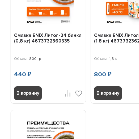
Смазка ENIX Литол-24 банка
Смазка ENIX Литол
(0,8 кг) 4673732360535
(1,8 кг) 46737323
Объем:
800 гр
Объем:
1,8 кг
440
800
₽
₽
В корзину
В корзину