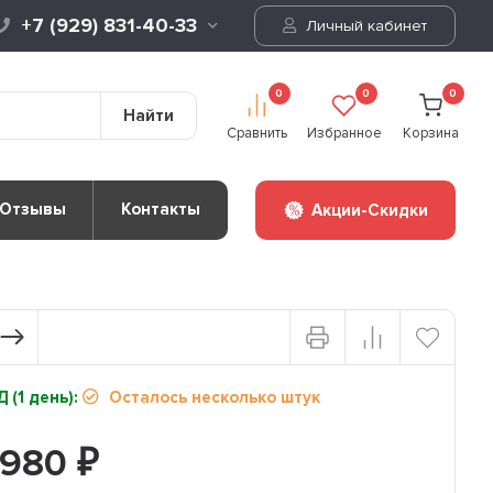
+7 (929) 831-40-33
Личный кабинет
0
0
0
Найти
Сравнить
Избранное
Корзина
Отзывы
Контакты
Акции-Скидки
 (1 день):
Осталось несколько штук
 980
₽