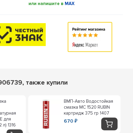
или напишите в
MAX
906739, также купили
зка
ВМП-Авто Водостойкая
смазка MC 1520 RUBIN
атурная
картридж 375 гр 1407
E для
670
₽
 л) 1316