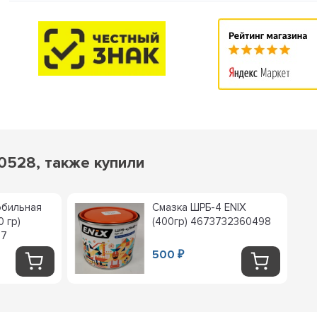
0528, также купили
обильная
Смазка ШРБ-4 ENIX
 гр)
(400гр) 4673732360498
67
500
₽