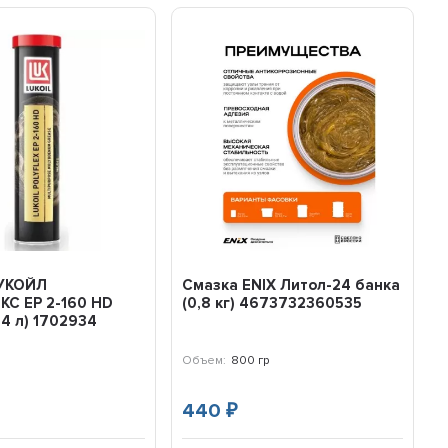
УКОЙЛ
Смазка ENIX Литол-24 банка
С EP 2-160 HD
(0,8 кг) 4673732360535
,4 л) 1702934
Объем:
800 гр
440
₽