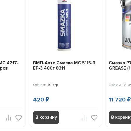
МС 4217-
ВМП-Авто Смазка МС 5115-3
Смазка P7
оров
EP-3 400г 8311
GREASE (1
Объем:
400 гр
Объем:
18 кг
420
11 720
₽
₽
В корзину
В корзин