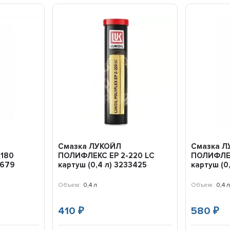
Смазка ЛУКОЙЛ
Смазка Л
-180
ПОЛИФЛЕКС EP 2-220 LC
ПОЛИФЛЕК
0679
картуш (0,4 л) 3233425
картуш (0
Объем:
0,4 л
Объем:
0,4 л
410
580
₽
₽