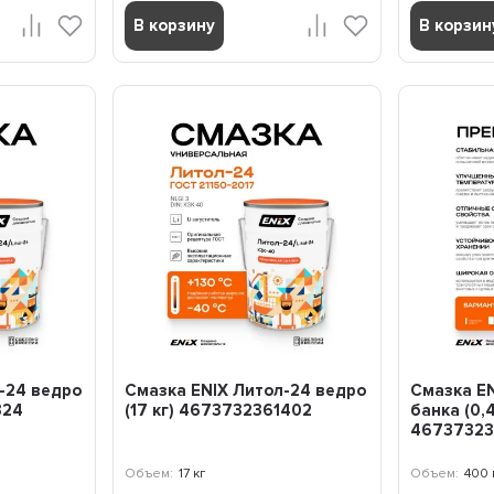
В корзину
В корзин
-24 ведро
Смазка ENIX Литол-24 ведро
Смазка E
324
(17 кг) 4673732361402
банка (0,4
46737323
Объем:
17 кг
Объем:
400 