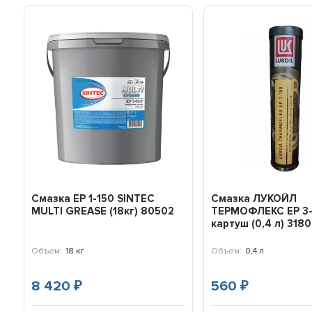
Смазка EP 1-150 SINTEC
Смазка ЛУКОЙЛ
MULTI GREASE (18кг) 80502
ТЕРМОФЛЕКС EP 3
картуш (0,4 л) 318
Объем:
18 кг
Объем:
0,4 л
8 420
560
₽
₽