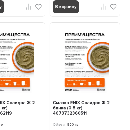
у
В корзину
NIX Солидол Ж-2
Смазка ENIX Солидол Ж-2
 кг)
банка (0,8 кг)
62119
4673732360511
гр
Объем:
800 гр