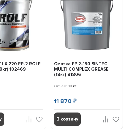
 LX 220 EP-2 ROLF
Смазка EP 2-150 SINTEC
8кг) 102469
MULTI COMPLEX GREASE
(18кг) 81806
Объем:
18 кг
11 870
₽
у
В корзину