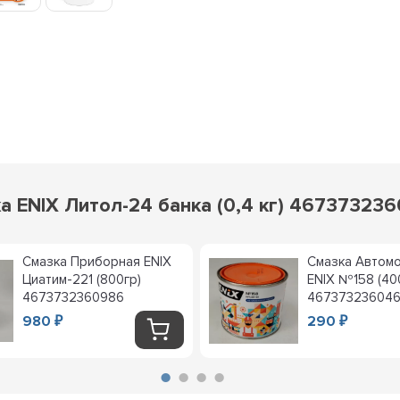
 ENIX Литол-24 банка (0,4 кг) 467373236
Смазка Приборная ENIX
Смазка Автом
Циатим-221 (800гр)
ENIX №158 (400
4673732360986
46737323604
980
290
₽
₽