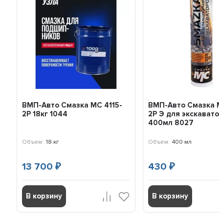
ВМП-Авто Смазка МС 4115-
ВМП-Авто Смазка 
2Р 18кг 1044
2P Э для экскават
400мл 8027
Объем:
18 кг
Объем:
400 мл
13 700
430
₽
₽
В корзину
В корзину