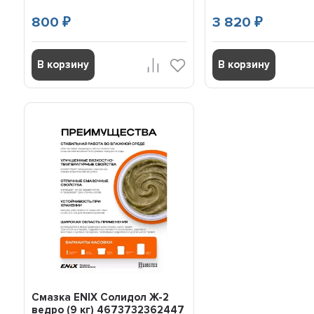
800
3 820
₽
₽
В корзину
В корзину
Смазка ENIX Солидол Ж-2
ведро (9 кг) 4673732362447