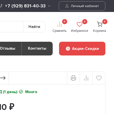
+7 (929) 831-40-33
Личный кабинет
0
0
0
Найти
Сравнить
Избранное
Корзина
Отзывы
Контакты
Акции-Скидки
 (1 день):
Много
110
₽