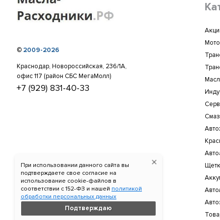
Ка
Акци
Мото
©
2009-2026
Тран
Краснодар, Новороссийская, 236/1А,
Тран
офис 117 (район СБС МегаМолл)
Масл
+7 (929) 831-40-33
Инду
Серв
Смаз
Авто
Крас
Авто
При использовании данного сайта вы
Щетк
подтверждаете свое согласие на
Акку
использование cookie-файлов в
соответствии c 152-ФЗ и нашей
политикой
Авто
обработки персональных данных
Авто
Подтверждаю
Това