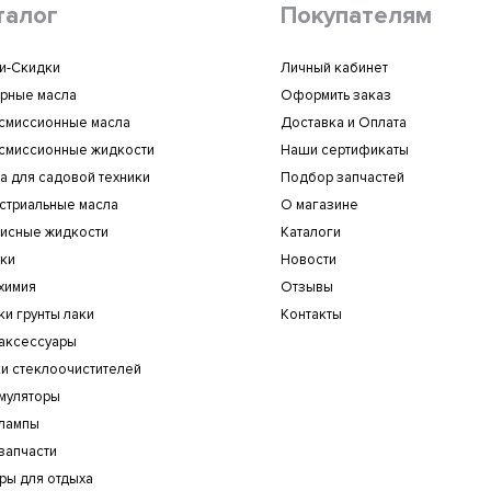
талог
Покупателям
и-Скидки
Личный кабинет
рные масла
Оформить заказ
смиссионные масла
Доставка и Оплата
смиссионные жидкости
Наши сертификаты
а для садовой техники
Подбор запчастей
стриальные масла
О магазине
исные жидкости
Каталоги
ки
Новости
химия
Отзывы
ки грунты лаки
Контакты
аксессуары
и стеклоочистителей
муляторы
лампы
запчасти
ры для отдыха