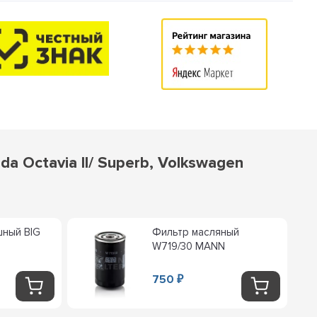
 Octavia II/ Superb, Volkswagen
шный BIG
Фильтр масляный
W719/30 MANN
750
₽