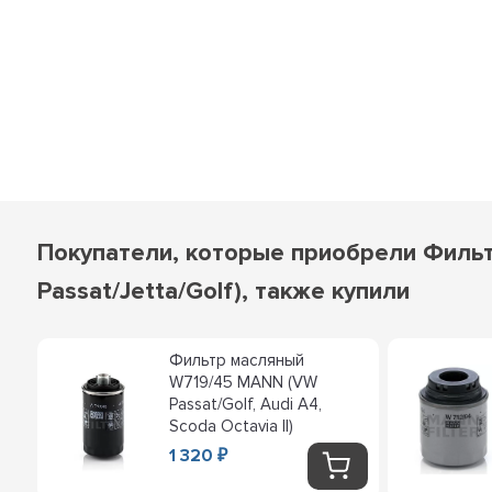
Покупатели, которые приобрели Фильтр 
Passat/Jetta/Golf), также купили
а
Фильтр масляный
W719/45 MANN (VW
Passat/Golf, Audi A4,
Scoda Octavia II)
1 320
₽