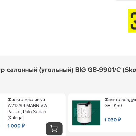
салонный (угольный) BIG GB-9901/C (Skoda
Фильтр масляный
Фильтр возду
W712/94 MANN VW
GB-9150
Passat, Polo Sedan
(Kaluga)
1 030
₽
1 000
₽