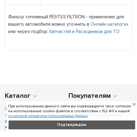
Фильтр топливный PE973/3 FILTRON - применение для
вашего автомобиля можно уточнить в
Онлайн каталогах
или через подбор
Запчастей и Расходников для ТО
Каталог
Покупателям
При использовании данного сайта вы подтверждаете свое согласие
Мы получаем и обрабатываем персональные данные посетителей
на использование cookie-файлов в соответствии c 152-ФЗ и нашей
сайта в соответствии с
Политикой обработки персональных
политикой обработки персональных данных
данных
, в том числе с использованием сервиса аналитики
Подтверждаю
Яндекс.Метрика
. Отправка персональных данных с помощью
любой страницы сайта подразумевает согласие со всеми пунктами