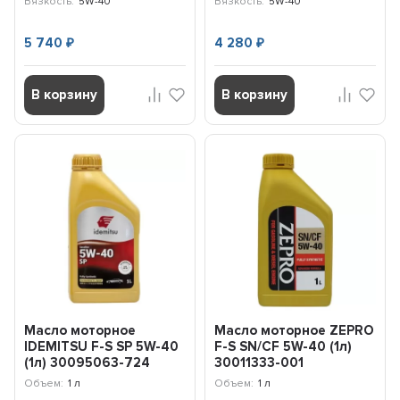
Вязкость:
5W-40
Вязкость:
5W-40
5 740
4 280
₽
₽
В корзину
В корзину
Масло моторное
Масло моторное ZEPRO
IDEMITSU F-S SP 5W-40
F-S SN/CF 5W-40 (1л)
(1л) 30095063-724
30011333-001
Объем:
1 л
Объем:
1 л