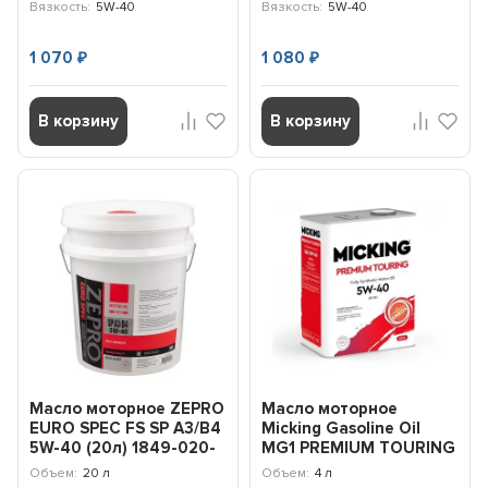
Вязкость:
5W-40
Вязкость:
5W-40
1 070
1 080
₽
₽
В корзину
В корзину
Масло моторное ZEPRO
Масло моторное
EURO SPEC FS SP A3/B4
Micking Gasoline Oil
5W-40 (20л) 1849-020-
MG1 PREMIUM TOURING
0
5W-40 SN/RC (4л)
Объем:
20 л
Объем:
4 л
OIL4066