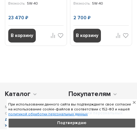
Вязкость:
5W-40
Вязкость:
5W-40
23 470
2 700
₽
₽
В корзину
В корзину
Каталог
Покупателям
При использовании данного сайта вы подтверждаете свое согласие
Мы получаем и обрабатываем персональные данные посетителей
на использование cookie-файлов в соответствии c 152-ФЗ и нашей
сайта в соответствии с
Политикой обработки персональных
политикой обработки персональных данных
данных
, в том числе с использованием сервиса аналитики
Подтверждаю
Яндекс.Метрика
. Отправка персональных данных с помощью
любой страницы сайта подразумевает согласие со всеми пунктами