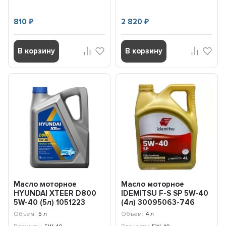
810
2 820
₽
₽
В корзину
В корзину
Масло моторное
Масло моторное
HYUNDAI XTEER D800
IDEMITSU F-S SP 5W-40
5W-40 (5л) 1051223
(4л) 30095063-746
Объем:
5 л
Объем:
4 л