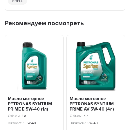
SHELL
Рекомендуем посмотреть
Масло моторное
Масло моторное
PETRONAS SYNTIUM
PETRONAS SYNTIUM
PRIME E 5W-40 (1л)
PRIME AV 5W-40 (4л)
71243E18EU
71242K1YEU
Объем:
1 л
Объем:
4 л
Вязкость:
5W-40
Вязкость:
5W-40