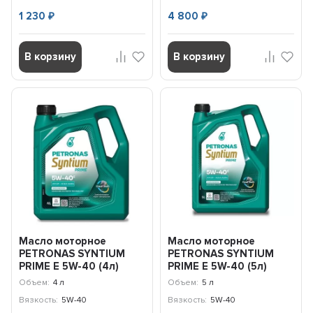
1 230
4 800
₽
₽
В корзину
В корзину
Масло моторное
Масло моторное
PETRONAS SYNTIUM
PETRONAS SYNTIUM
PRIME E 5W-40 (4л)
PRIME E 5W-40 (5л)
71243K1YEU
71243M12EU
Объем:
4 л
Объем:
5 л
Вязкость:
5W-40
Вязкость:
5W-40