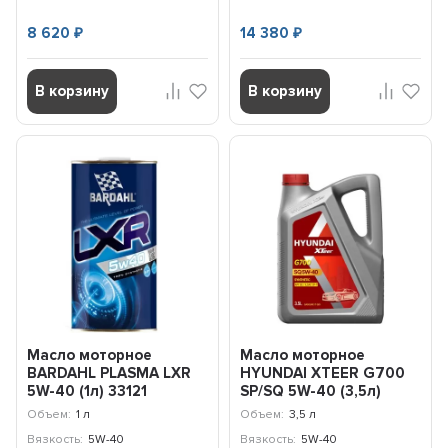
8 620
14 380
₽
₽
В корзину
В корзину
Масло моторное
Масло моторное
BARDAHL PLASMA LXR
HYUNDAI XTEER G700
5W-40 (1л) 33121
SP/SQ 5W-40 (3,5л)
1071136
Объем:
1 л
Объем:
3,5 л
Вязкость:
5W-40
Вязкость:
5W-40