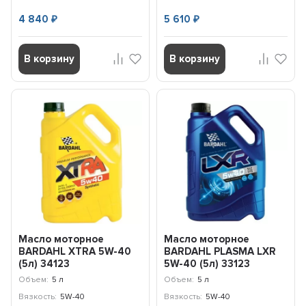
4 840
5 610
₽
₽
В корзину
В корзину
Масло моторное
Масло моторное
BARDAHL ХTRA 5W-40
BARDAHL PLASMA LXR
(5л) 34123
5W-40 (5л) 33123
Объем:
5 л
Объем:
5 л
Вязкость:
5W-40
Вязкость:
5W-40