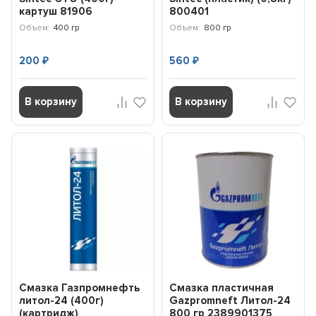
картуш 81906
800401
Объем:
400 гр
Объем:
800 гр
200
560
₽
₽
В корзину
В корзину
Смазка Газпромнефть
Смазка пластичная
литол-24 (400г)
Gazpromneft Литол-24
(картридж)
800 гр 2389901375