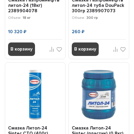
Смазка Газпромнефть
Смазка Газпромнефть
литол-24 (18кг)
литол-24 туба DouPack
2389904078
300гр 2389907073
Объем:
18 кг
Объем:
300 гр
10 320
260
₽
₽
В корзину
В корзину
Смазка Литол-24
Смазка Литол-24
Sintec СТО (400г)
Sintec (пластик) (0,8кг)