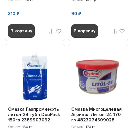
310
90
₽
₽
В корзину
В корзину
Смазка Газпромнефть
Смазка Многоцелевая
литол-24 туба DouPack
Агринол Литол-24 170
150гр 2389907092
гр 4823074509028
Объем:
150 гр
Объем:
170 гр