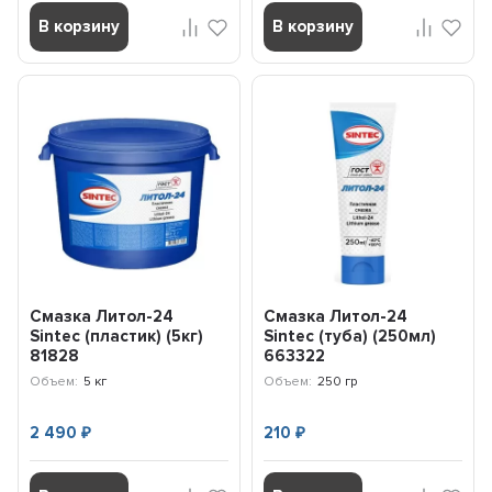
В корзину
В корзину
Смазка Литол-24
Смазка Литол-24
Sintec (пластик) (5кг)
Sintec (туба) (250мл)
81828
663322
Объем:
5 кг
Объем:
250 гр
2 490
210
₽
₽