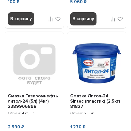
100
5 060
₽
₽
В корзину
В корзину
Смазка Газпромнефть
Смазка Литол-24
литол-24 (5л) (4кг)
Sintec (пластик) (2,5кг)
2389906898
81827
Объем:
4 кг, 5 л
Объем:
2,5 кг
2 590
1 270
₽
₽