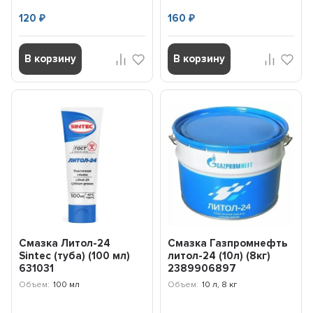
120
160
₽
₽
В корзину
В корзину
Смазка Литол-24
Смазка Газпромнефть
Sintec (туба) (100 мл)
литол-24 (10л) (8кг)
631031
2389906897
Объем:
100 мл
Объем:
10 л, 8 кг