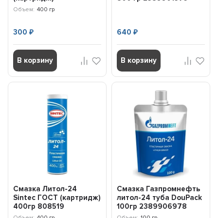
2389906872
Объем:
400 гр
300
640
₽
₽
В корзину
В корзину
Смазка Литол-24
Смазка Газпромнефть
Sintec ГОСТ (картридж)
литол-24 туба DouPack
400гр 808519
100гр 2389906978
Объем:
400 гр
Объем:
100 гр