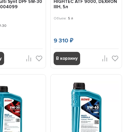
ulti Synt DPF 5W-30
HIGHTEC ATF 9000, DEXRON
25004099
IIIH, 5л
Объем:
5 л
-30
9 310
₽
у
В корзину