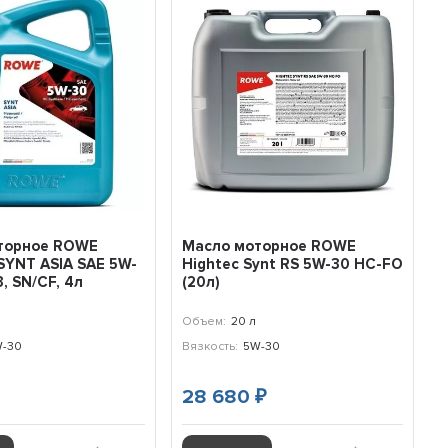
торное ROWE
Масло моторное ROWE
SYNT ASIA SAE 5W-
Нightec Synt RS 5W-30 HC-FO
, SN/CF, 4л
(20л)
Объем:
20 л
-30
Вязкость:
5W-30
28 680
₽