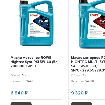
Масло моторное ROWE
Масло моторное 
Hightec Synt RSi 5W-40 (5л)
HIGHTEC MULTI SY
20068005099
SAE 5W-30, C3,
SN/CF,229.51/229.31.
Объем:
5 л
Объем:
5 л
Вязкость:
5W-40
Вязкость:
5W-30
6 840
9 320
₽
₽