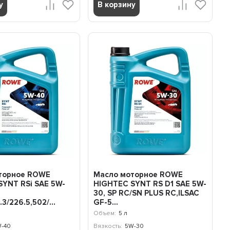
у
В корзину
торное ROWE
Масло моторное ROWE
YNT RSi SAE 5W-
HIGHTEC SYNT RS D1 SAE 5W-
30, SP RC/SN PLUS RC,ILSAC
3/226.5,502/...
GF-5...
Объем:
5 л
-40
Вязкость:
5W-30