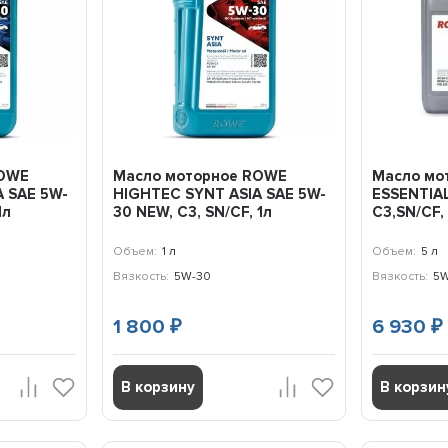
ROWE
Масло моторное ROWE
Масло мо
A SAE 5W-
HIGHTEC SYNT ASIA SAE 5W-
ESSENTIAL
1л
30 NEW, C3, SN/CF, 1л
C3,SN/CF,
Объем:
1 л
Объем:
5 л
Вязкость:
5W-30
Вязкость:
5W
1 800
6 930
₽
₽
В корзину
В корзин