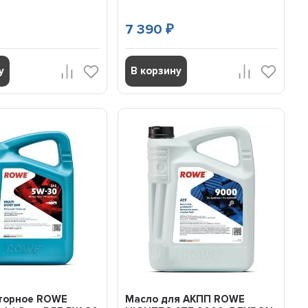
7 390
₽
у
В корзину
торное ROWE
Масло для АКПП ROWE