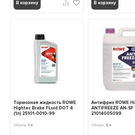
В корзину
В корзину
Тормозная жидкость ROWE
Антифриз ROWE Hi
Hightес Brake FLuid DOT 4
ANTIFREEZE AN-SF 
(1л) 25101-0010-99
21014005099
Объем:
1 л
Объем:
5 л