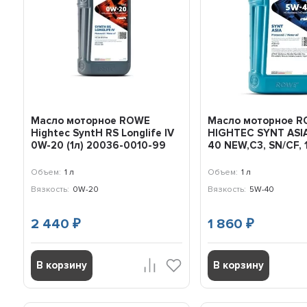
Масло моторное ROWE
Масло моторное 
Hightec SyntH RS Longlife IV
HIGHTEC SYNT ASI
0W-20 (1л) 20036-0010-99
40 NEW,C3, SN/CF, 
Объем:
1 л
Объем:
1 л
Вязкость:
0W-20
Вязкость:
5W-40
2 440
1 860
₽
₽
В корзину
В корзину