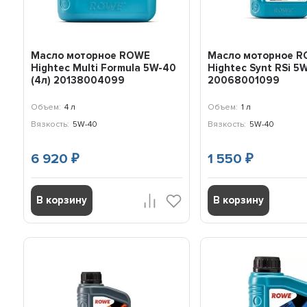
Масло моторное ROWE
Масло моторное 
Hightec Multi Formula 5W-40
Hightec Synt RSi 5W
(4л) 20138004099
20068001099
Объем:
4 л
Объем:
1 л
Вязкость:
5W-40
Вязкость:
5W-40
6 920
1 550
₽
₽
В корзину
В корзину