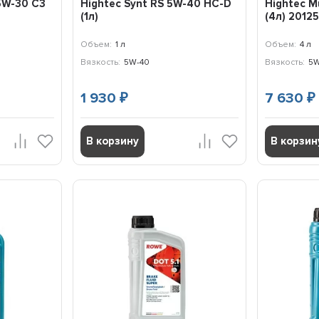
 5W-30 C3
Hightec Synt RS 5W-40 HC-D
Hightec M
(1л)
(4л) 201
Объем:
1 л
Объем:
4 л
Вязкость:
5W-40
Вязкость:
5W
1 930
7 630
₽
₽
В корзину
В корзин