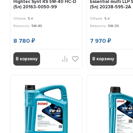
Hightеc Synt RS 5W-40 HC-D
Essential multi LLP
(5л) 20163-0050-99
(5л) 20238-595-2A
Объем:
5 л
Объем:
5 л
Вязкость:
5W-40
Вязкость:
5W-30
8 780
7 970
₽
₽
В корзину
В корзину