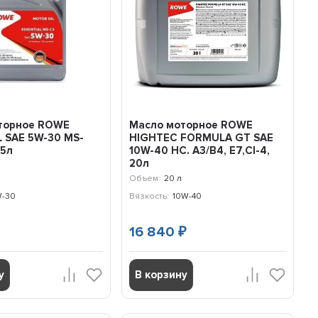
торное ROWE
Масло моторное ROWE
 SAE 5W-30 MS-
HIGHTEC FORMULA GT SAE
 5л
10W-40 HC. A3/B4, E7,CI-4,
20л
Объем:
20 л
-30
Вязкость:
10W-40
16 840
₽
у
В корзину