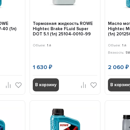
ROWE
Тормозная жидкость ROWE
Масло мо
-40 (1л)
Hightес Brake FLuid Super
Hightec M
DOT 5.1 (1л) 25104-0010-99
(1л) 2012
Объем:
1 л
Объем:
1 л
Вязкость:
5W
1 630
2 060
₽
₽
В корзину
В корзин