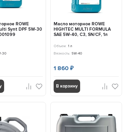
торное ROWE
Масло моторное ROWE
ulti Synt DPF 5W-30
HIGHTEC MULTI FORMULA
5001099
SAE 5W-40, C3, SN/CF, 1л
Объем:
1 л
-30
Вязкость:
5W-40
1 860
₽
у
В корзину