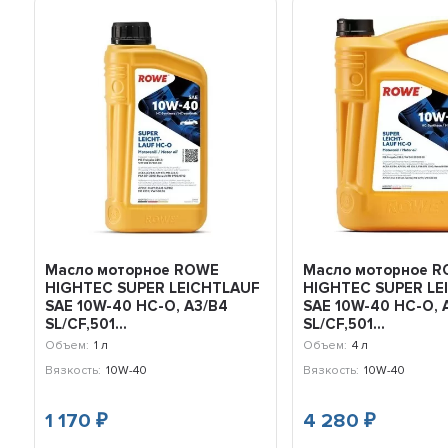
Масло моторное ROWE
Масло моторное 
HIGHTEC SUPER LEICHTLAUF
HIGHTEC SUPER LE
SAE 10W-40 HC-O, A3/B4
SAE 10W-40 HC-O, 
SL/CF,501...
SL/CF,501...
Объем:
1 л
Объем:
4 л
Вязкость:
10W-40
Вязкость:
10W-40
1 170
4 280
₽
₽