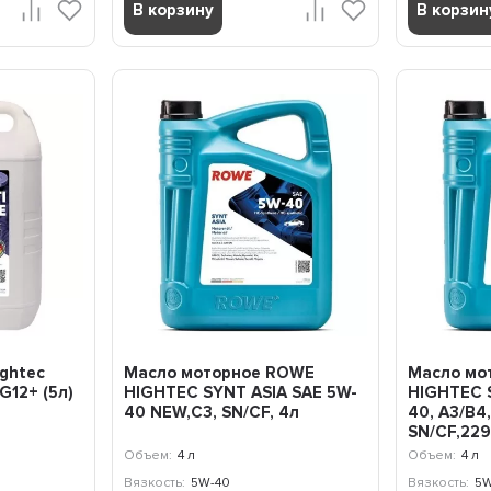
В корзину
В корзин
ghtec
Масло моторное ROWE
Масло мо
G12+ (5л)
HIGHTEC SYNT ASIA SAE 5W-
HIGHTEC S
40 NEW,C3, SN/CF, 4л
40, A3/B4,
SN/CF,229.
Объем:
4 л
Объем:
4 л
Вязкость:
5W-40
Вязкость:
5W