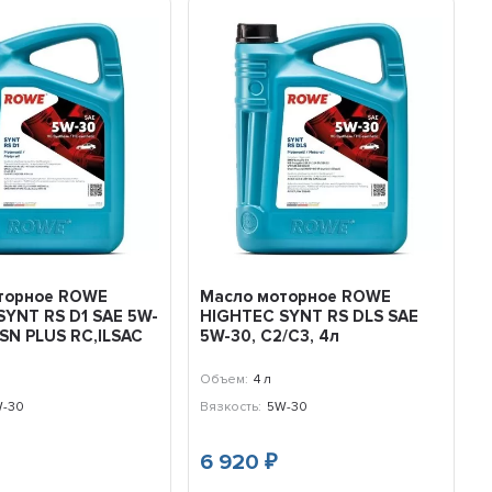
торное ROWE
Масло моторное ROWE
YNT RS D1 SAE 5W-
HIGHTEC SYNT RS DLS SAE
/SN PLUS RC,ILSAC
5W-30, С2/C3, 4л
Объем:
4 л
-30
Вязкость:
5W-30
6 920
₽