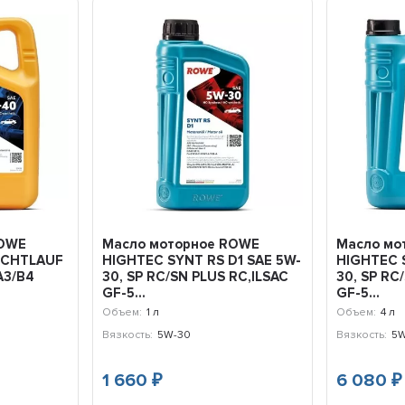
ROWE
Масло моторное ROWE
Масло мо
ICHTLAUF
HIGHTEC SYNT RS D1 SAE 5W-
HIGHTEC S
A3/B4
30, SP RC/SN PLUS RC,ILSAC
30, SP RC
GF-5...
GF-5...
Объем:
1 л
Объем:
4 л
Вязкость:
5W-30
Вязкость:
5W
1 660
6 080
₽
₽