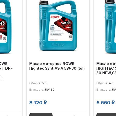
ROWE
Масло моторное ROWE
Масло мо
NT DPF
Hightес Synt ASIA 5W-30 (5л)
HIGHTEC 
30 NEW,C3
..
Объем:
5 л
Объем:
4 л
Вязкость:
5W-30
Вязкость:
5W
8 120
6 660
₽
₽