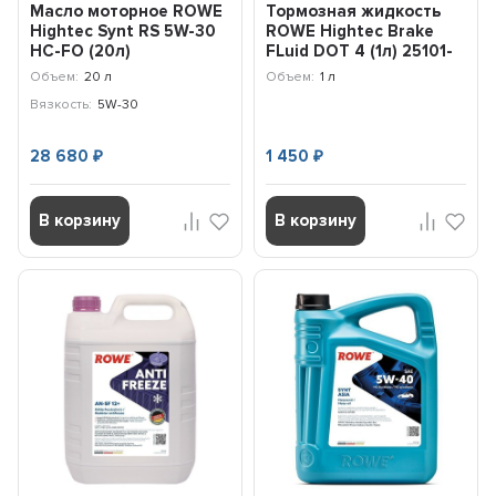
Масло моторное ROWE
Тормозная жидкость
Нightec Synt RS 5W-30
ROWE Hightес Brake
HC-FO (20л)
FLuid DOT 4 (1л) 25101-
0010-99
Объем:
20 л
Объем:
1 л
Вязкость:
5W-30
28 680
1 450
₽
₽
В корзину
В корзину