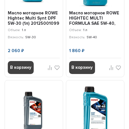
Масло моторное ROWE
Масло моторное ROWE
Hightec Multi Synt DPF
HIGHTEC MULTI
5W-30 (1л) 20125001099
FORMULA SAE 5W-40,
C3, SN/CF, 1л
Объем:
1 л
Объем:
1 л
Вязкость:
5W-30
Вязкость:
5W-40
2 060
1 860
₽
₽
В корзину
В корзину