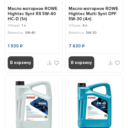
Масло моторное ROWE
Масло моторное ROWE
Hightec Synt RS 5W-40
Hightec Multi Synt DPF
HC-D (1л)
5W-30 (4л)
20125004099
Объем:
1 л
Объем:
4 л
Вязкость:
5W-40
Вязкость:
5W-30
1 930
7 630
₽
₽
В корзину
В корзину