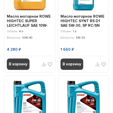
Масло моторное ROWE
Масло моторное ROWE
HIGHTEC SUPER
HIGHTEC SYNT RS D1
LEICHTLAUF SAE 10W-
SAE 5W-30, SP RC/SN
40 HC-O, A3/B4
PLUS RC,ILSAC GF-5...
Объем:
4 л
Объем:
1 л
SL/CF,501...
Вязкость:
10W-40
Вязкость:
5W-30
4 280
1 660
₽
₽
В корзину
В корзину