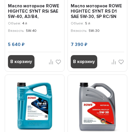
Масло моторное ROWE
Масло моторное ROWE
HIGHTEC SYNT RSi SAE
HIGHTEC SYNT RS D1
5W-40, A3/B4,
SAE 5W-30, SP RC/SN
SN/CF,229.3/226.5,502/...
PLUS RC,ILSAC GF-5...
Объем:
4 л
Объем:
5 л
Вязкость:
5W-40
Вязкость:
5W-30
5 640
7 390
₽
₽
В корзину
В корзину