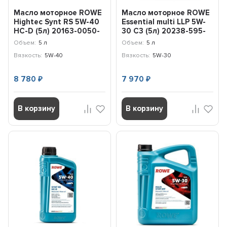
Масло моторное ROWE
Масло моторное ROWE
Hightеc Synt RS 5W-40
Essential multi LLP 5W-
HC-D (5л) 20163-0050-
30 C3 (5л) 20238-595-
99
2A
Объем:
5 л
Объем:
5 л
Вязкость:
5W-40
Вязкость:
5W-30
8 780
7 970
₽
₽
В корзину
В корзину