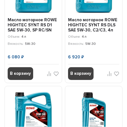
Масло моторное ROWE
Масло моторное ROWE
HIGHTEC SYNT RS D1
HIGHTEC SYNT RS DLS
SAE 5W-30, SP RC/SN
SAE 5W-30, С2/C3, 4л
PLUS RC,ILSAC GF-5...
Объем:
4 л
Объем:
4 л
Вязкость:
5W-30
Вязкость:
5W-30
6 080
6 920
₽
₽
В корзину
В корзину