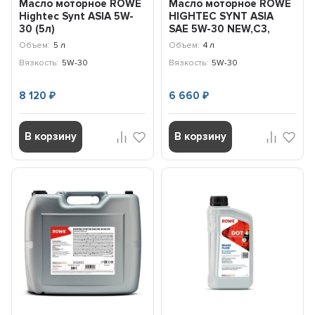
Масло моторное ROWE
Масло моторное ROWE
Hightес Synt ASIA 5W-
HIGHTEC SYNT ASIA
30 (5л)
SAE 5W-30 NEW,C3,
SN/CF, 4л
Объем:
5 л
Объем:
4 л
Вязкость:
5W-30
Вязкость:
5W-30
8 120
6 660
₽
₽
В корзину
В корзину