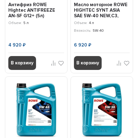
Антифриз ROWE
Масло моторное ROWE
Hightec ANTIFREEZE
HIGHTEC SYNT ASIA
AN-SF G12+ (5л)
SAE 5W-40 NEW,C3,
21014005099
SN/CF, 4л
Объем:
5 л
Объем:
4 л
Вязкость:
5W-40
4 920
6 920
₽
₽
В корзину
В корзину