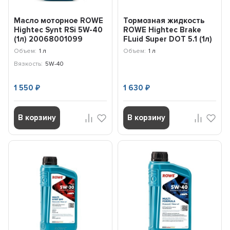
Масло моторное ROWE
Тормозная жидкость
Hightec Synt RSi 5W-40
ROWE Hightес Brake
(1л) 20068001099
FLuid Super DOT 5.1 (1л)
25104-0010-99
Объем:
1 л
Объем:
1 л
Вязкость:
5W-40
1 550
1 630
₽
₽
В корзину
В корзину