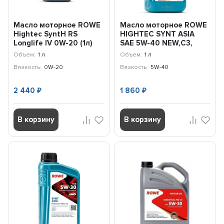
Масло моторное ROWE
Масло моторное ROWE
Hightec SyntH RS
HIGHTEC SYNT ASIA
Longlife IV 0W-20 (1л)
SAE 5W-40 NEW,C3,
20036-0010-99
SN/CF, 1л
Объем:
1 л
Объем:
1 л
Вязкость:
0W-20
Вязкость:
5W-40
2 440
1 860
₽
₽
В корзину
В корзину