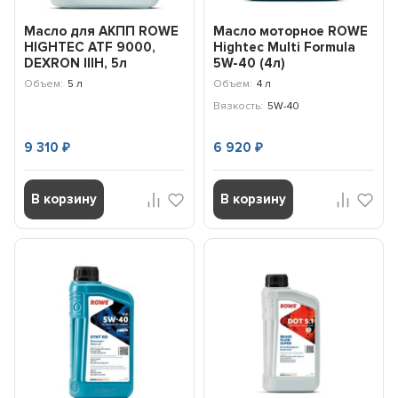
Масло для АКПП ROWE
Масло моторное ROWE
HIGHTEC ATF 9000,
Hightec Multi Formula
DEXRON IIIH, 5л
5W-40 (4л)
20138004099
Объем:
5 л
Объем:
4 л
Вязкость:
5W-40
9 310
6 920
₽
₽
В корзину
В корзину