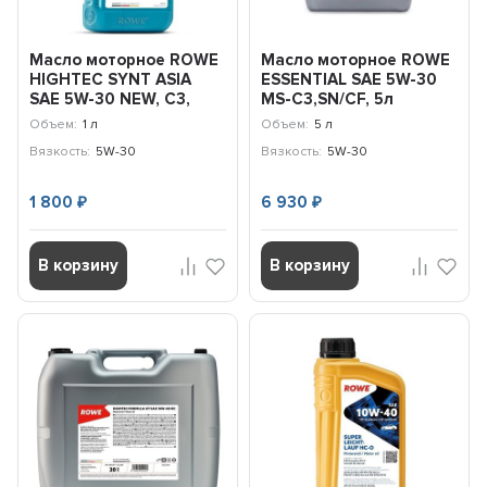
Масло моторное ROWE
Масло моторное ROWE
HIGHTEC SYNT ASIA
ESSENTIAL SAE 5W-30
SAE 5W-30 NEW, C3,
MS-C3,SN/CF, 5л
SN/CF, 1л
Объем:
1 л
Объем:
5 л
Вязкость:
5W-30
Вязкость:
5W-30
1 800
6 930
₽
₽
В корзину
В корзину