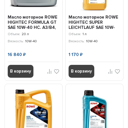
Масло моторное ROWE
Масло моторное ROWE
HIGHTEC FORMULA GT
HIGHTEC SUPER
SAE 10W-40 HC. A3/B4,
LEICHTLAUF SAE 10W-
E7,CI-4, 20л
40 HC-O, A3/B4
Объем:
20 л
Объем:
1 л
SL/CF,501...
Вязкость:
10W-40
Вязкость:
10W-40
16 840
1 170
₽
₽
В корзину
В корзину