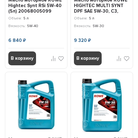
Масло моторное ROWE
Масло моторное ROWE
Hightec Synt RSi 5W-40
HIGHTEC MULTI SYNT
(5л) 20068005099
DPF SAE 5W-30, C3,
SN/CF,229.51/229.31...
Объем:
5 л
Объем:
5 л
Вязкость:
5W-40
Вязкость:
5W-30
6 840
9 320
₽
₽
В корзину
В корзину