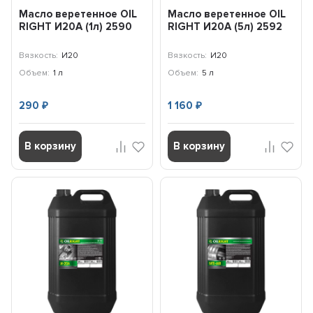
Масло веретенное OIL
Масло веретенное OIL
RIGHT И20А (1л) 2590
RIGHT И20А (5л) 2592
Вязкость:
И20
Вязкость:
И20
Объем:
1 л
Объем:
5 л
290
1 160
₽
₽
В корзину
В корзину