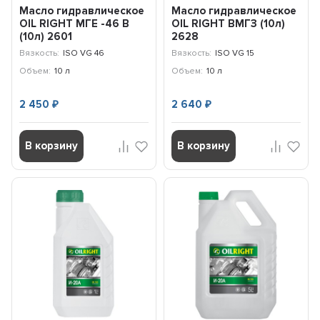
Масло гидравлическое
Масло гидравлическое
OIL RIGHT МГЕ -46 В
OIL RIGHT ВМГЗ (10л)
(10л) 2601
2628
Вязкость:
ISO VG 46
Вязкость:
ISO VG 15
Объем:
10 л
Объем:
10 л
2 450
2 640
₽
₽
В корзину
В корзину