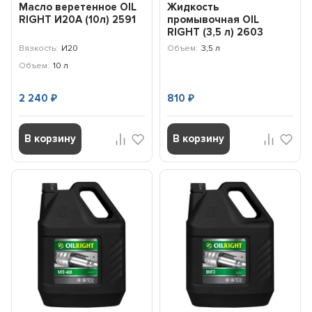
Масло веретенное OIL
Жидкость
RIGHT И20А (10л) 2591
промывочная OIL
RIGHT (3,5 л) 2603
Вязкость:
И20
Объем:
3,5 л
Объем:
10 л
2 240
810
₽
₽
В корзину
В корзину