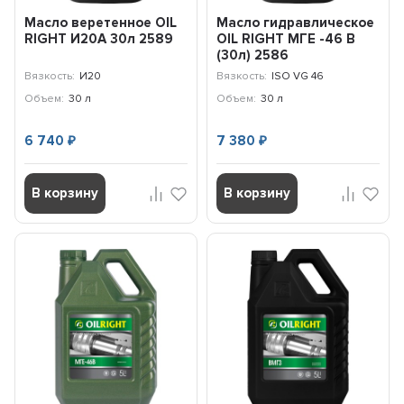
Масло веретенное OIL
Масло гидравлическое
RIGHT И20А 30л 2589
OIL RIGHT МГЕ -46 В
(30л) 2586
Вязкость:
И20
Вязкость:
ISO VG 46
Объем:
30 л
Объем:
30 л
6 740
7 380
₽
₽
В корзину
В корзину