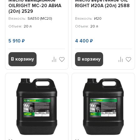
Масло авиационное
Масло веретенное OIL
OILRIGHT МС-20 АВИА
RIGHT И20А (20л) 2588
(20л) 2529
Вязкость:
SAE50 (МС20)
Вязкость:
И20
Объем:
20 л
Объем:
20 л
5 910
4 400
₽
₽
В корзину
В корзину