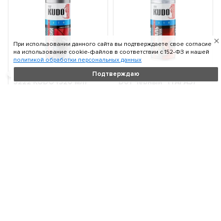
При использовании данного сайта вы подтверждаете свое согласие
на использование cookie-файлов в соответствии c 152-ФЗ и нашей
политикой обработки персональных данных
Антигравий (черный)
42355 KUDO "Hyundai
Подтверждаю
5222 KUDO (520 мл)
D01 Черный" (ТАГАЗ)
KU5222
Эмаль автомобильная
(аэрозо...
Объем:
520 мл
Объем:
520 мл
450
490
₽
₽
В корзину
В корзину