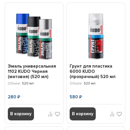
Эмаль универсальная
Грунт для пластика
1102 KUDO Черная
6000 KUDO
(матовая) (520 мл)
(прозрачный) 520 мл
KU1102
KU6000
Объем:
520 мл
Объем:
520 мл
280
580
₽
₽
В корзину
В корзину