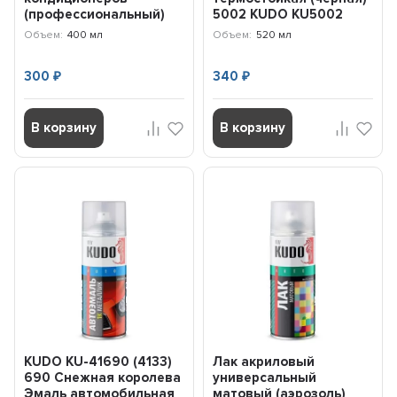
(профессиональный)
5002 KUDO KU5002
KUDO KU-H402 (400
Объем:
400 мл
Объем:
520 мл
мл)
300
340
₽
₽
В корзину
В корзину
KUDO KU-41690 (4133)
Лак акриловый
690 Снежная королева
универсальный
Эмаль автомобильная
матовый (аэрозоль)