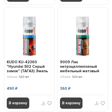
KUDO KU-42360
9009 Лак
"Hyundai S02 Серый
нитроцеллюлозный
замок" (ТАГАЗ) Эмаль
мебельный матовый
автомобильная...
520мл KU9009 KUDO
Объем:
520 мл
Объем:
520 мл
490
360
₽
₽
В корзину
В корзину