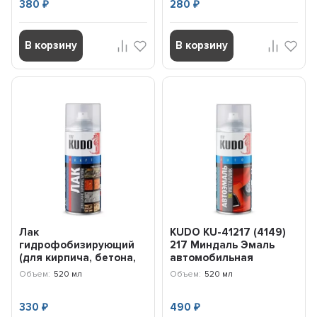
380
280
₽
₽
В корзину
В корзину
Лак
KUDO KU-41217 (4149)
гидрофобизирующий
217 Миндаль Эмаль
(для кирпича, бетона,
автомобильная
камня) 9007 KUDO (520
(аэрозоль), металлик
Объем:
520 мл
Объем:
520 мл
мл) KU9007
(52...
330
490
₽
₽