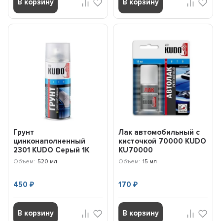
В корзину
В корзину
Грунт
Лак автомобильный с
цинконаполненный
кисточкой 70000 KUDO
2301 KUDO Серый 1К
KU70000
(520 мл) KU2301
Объем:
520 мл
Объем:
15 мл
450
170
₽
₽
В корзину
В корзину