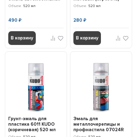
(аэрозоль), мет...
9004 KUDO KU9004
Объем:
520 мл
Объем:
520 мл
490
280
₽
₽
В корзину
В корзину
Грунт-эмаль для
Эмаль для
пластика 6011 KUDO
металлочерепицы и
(коричневая) 520 мл
профнастила 07024R
KU6011
RAL 7024 (серый
Объем:
520 мл
Объем:
520 мл