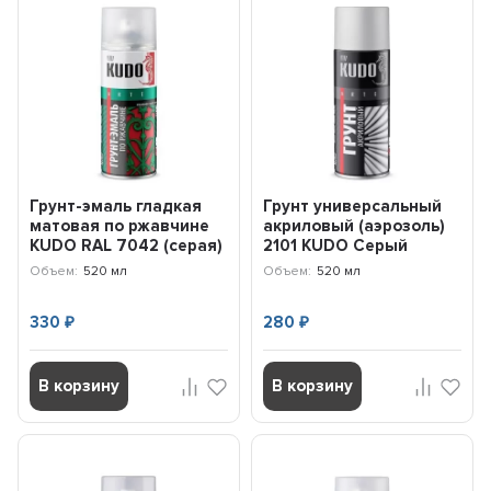
Грунт-эмаль гладкая
Грунт универсальный
матовая по ржавчине
акриловый (аэрозоль)
KUDO RAL 7042 (серая)
2101 KUDO Серый
(520 мл) KU317042
KU2101
Объем:
520 мл
Объем:
520 мл
330
280
₽
₽
В корзину
В корзину