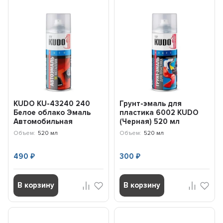
KUDO KU-43240 240
Грунт-эмаль для
Белое облако Эмаль
пластика 6002 KUDO
Автомобильная
(Черная) 520 мл
(аэрозоль) (520 мл)
KU6002
Объем:
520 мл
Объем:
520 мл
490
300
₽
₽
В корзину
В корзину