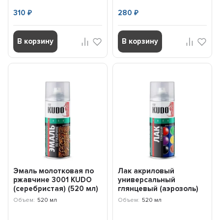
310
280
₽
₽
В корзину
В корзину
Эмаль молотковая по
Лак акриловый
ржавчине 3001 KUDO
универсальный
(серебристая) (520 мл)
глянцевый (аэрозоль)
KU3001
9002 KUDO KU9002
Объем:
520 мл
Объем:
520 мл