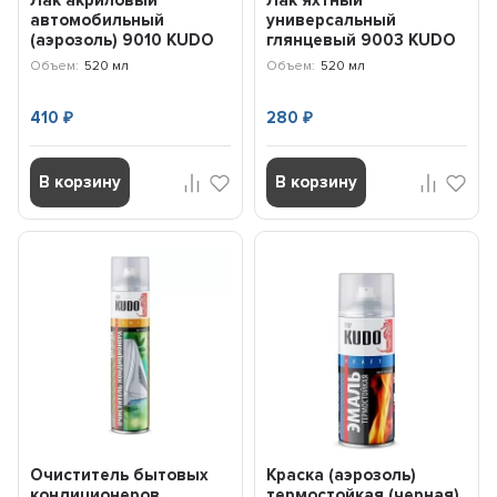
Лак акриловый
Лак яхтный
автомобильный
универсальный
(аэрозоль) 9010 KUDO
глянцевый 9003 KUDO
KU9010
(520 мл) KU9003
Объем:
520 мл
Объем:
520 мл
410
280
₽
₽
В корзину
В корзину
Очиститель бытовых
Краска (аэрозоль)
кондиционеров
термостойкая (черная)