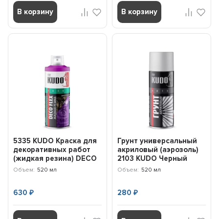
В корзину
В корзину
5335 KUDO Краска для
Грунт универсальный
декоративных работ
акриловый (аэрозоль)
(жидкая резина) DECO
2103 KUDO Черный
FLEX серебро (52...
KU2103
Объем:
520 мл
Объем:
520 мл
630
280
₽
₽