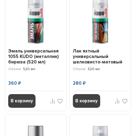
Эмаль универсальная
Лак яхтный
1055 KUDO (металлик)
универсальный
бирюза (520 мл)
шелковисто-матовый
KU1055
9005 KUDO (520 мл)
Объем:
520 мл
Объем:
520 мл
KU9005
360
280
₽
₽
В корзину
В корзину