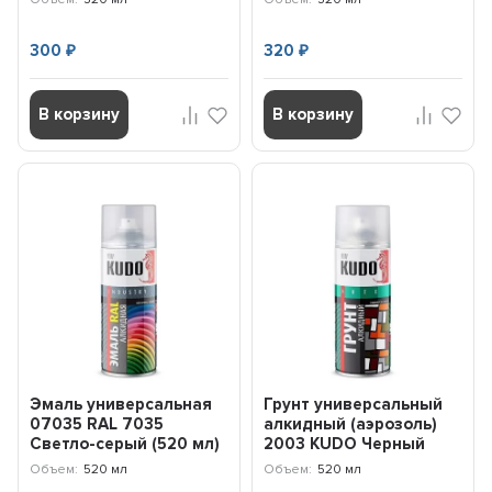
графит) (520 м...
300
320
₽
₽
В корзину
В корзину
Эмаль универсальная
Грунт универсальный
07035 RAL 7035
алкидный (аэрозоль)
Светло-серый (520 мл)
2003 KUDO Черный
KUDO KU07035
KU2003
Объем:
520 мл
Объем:
520 мл