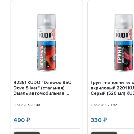
42251 KUDO "Daewoo 95U
Грунт-наполнител
Dove Silver" (стальная)
акриловый 2201 K
Эмаль автомобильная ...
Серый (520 мл) KU
Объем:
520 мл
Объем:
520 мл
490
330
₽
₽