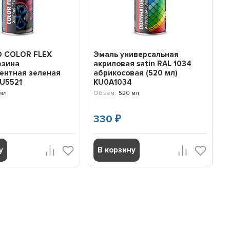
O COLOR FLEX
Эмаль универсальная
езина
акриловая satin RAL 1034
ентная зеленая
абрикосовая (520 мл)
KU5521
KU0A1034
мл
Объем:
520 мл
330
₽
у
В корзину