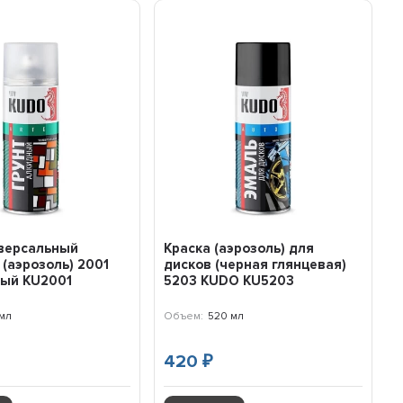
иверсальный
Краска (аэрозоль) для
(аэрозоль) 2001
дисков (черная глянцевая)
ый KU2001
5203 KUDO KU5203
мл
Объем:
520 мл
420
₽