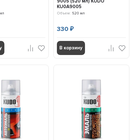
9005 (520 мл) KUDO
KU0A9005
мл
Объем:
520 мл
330
₽
у
В корзину