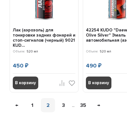
Лак (аэрозоль) для
42254 KUDO "Daew
тонировки задних фонарей и
Olive Silver" Эмаль
стоп-сигналов (черный) 9021
автомобильная (аэр
KUD...
Объем:
520 мл
Объем:
520 мл
450
490
₽
₽
В корзину
В корзину
←
1
2
3
35
→
...