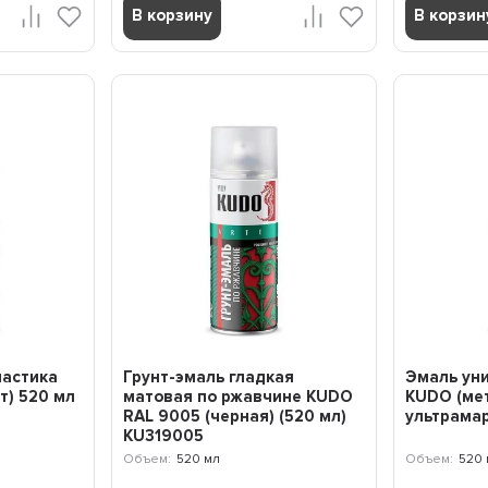
В корзину
В корзин
ластика
Грунт-эмаль гладкая
Эмаль ун
т) 520 мл
матовая по ржавчине KUDO
KUDO (ме
RAL 9005 (черная) (520 мл)
ультрамар
KU319005
Объем:
520 мл
Объем:
520 