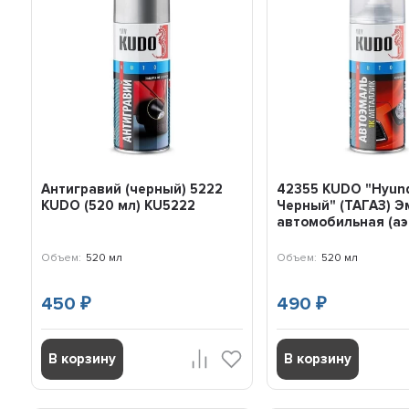
Антигравий (черный) 5222
42355 KUDO "Hyund
KUDO (520 мл) KU5222
Черный" (ТАГАЗ) Э
автомобильная (аэр
Объем:
520 мл
Объем:
520 мл
450
490
₽
₽
В корзину
В корзину