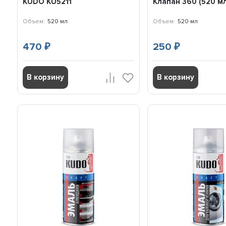
KUDO KU5211
Клапан 360 (520 м
Объем:
520 мл
Объем:
520 мл
470
250
₽
₽
В корзину
В корзину