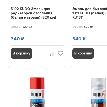
5102 KUDO Эмаль для
Эмаль для бытово
радиаторов отопления
1311 KUDO (белая) 
(белая матовая) (520 мл)
KU1311
Объем:
520 мл
Объем:
520 мл
340
340
₽
₽
В корзину
В корзину