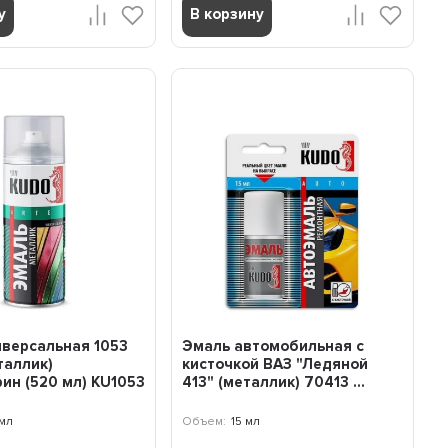
у
В корзину
иверсальная 1053
Эмаль автомобильная с
таллик)
кисточкой ВАЗ "Ледяной
ин (520 мл) KU1053
413" (металлик) 70413 ...
мл
Объем:
15 мл