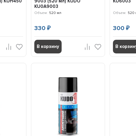
л) KUH450
9003 (520 мл) KUDO
KU6003
KU0A9003
Объем:
520 мл
Объем:
520 
330
300
₽
₽
В корзину
В корзин