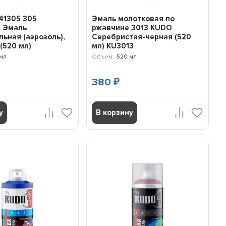
41305 305
Эмаль молотковая по
с Эмаль
ржавчине 3013 KUDO
ьная (аэрозоль),
Серебристая-черная (520
(520 мл)
мл) KU3013
мл
Объем:
520 мл
380
₽
у
В корзину