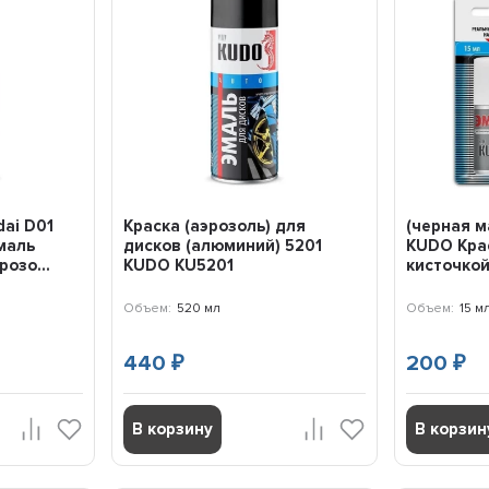
ai D01
Краска (аэрозоль) для
(черная м
маль
дисков (алюминий) 5201
KUDO Крас
озо...
KUDO KU5201
кисточкой
Объем:
520 мл
Объем:
15 м
440
200
₽
₽
В корзину
В корзин