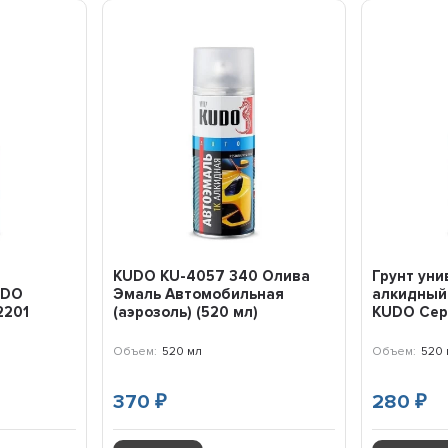
ь
KUDO KU-4057 340 Олива
Грунт ун
UDO
Эмаль Автомобильная
алкидный 
2201
(аэрозоль) (520 мл)
KUDO Сер
Объем:
520 мл
Объем:
520 
370
280
₽
₽