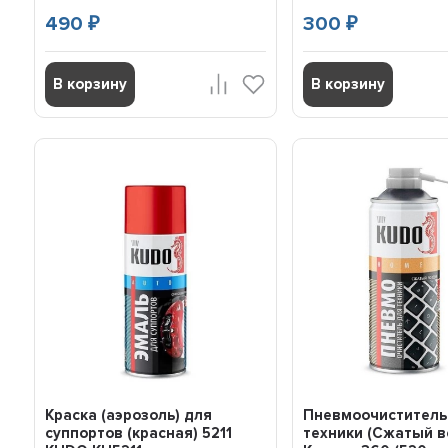
490
300
₽
₽
В корзину
В корзину
Краска (аэрозоль) для
Пневмоочиститель
суппортов (красная) 5211
техники (Сжатый в