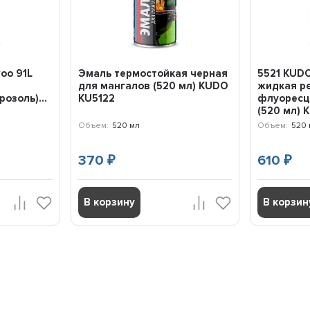
oo 91L
Эмаль термостойкая черная
5521 KUD
для мангалов (520 мл) KUDO
жидкая р
озоль)...
KU5122
флуоресц
(520 мл) 
Объем:
520 мл
Объем:
520 
370
610
₽
₽
В корзину
В корзин