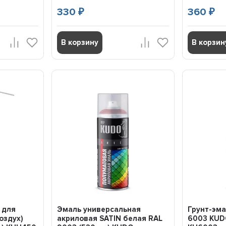
330
360
₽
₽
В корзину
В корзин
 для
Эмаль универсальная
Грунт-эма
оздух)
акриловая SATIN белая RAL
6003 KUDO