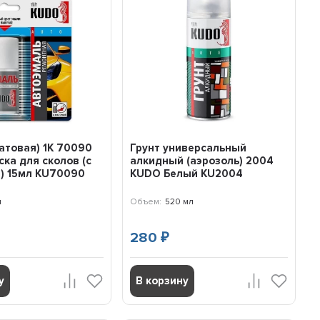
атовая) 1К 70090
Грунт универсальный
ка для сколов (с
алкидный (аэрозоль) 2004
) 15мл KU70090
KUDO Белый KU2004
л
Объем:
520 мл
280
₽
у
В корзину