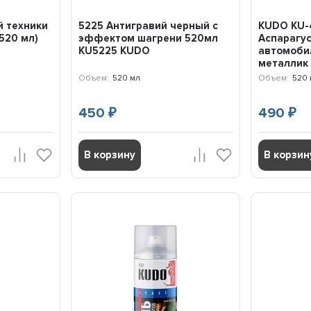
й техники
5225 Антигравий черный с
KUDO KU-
(520 мл)
эффектом шагрени 520мл
Аспарагу
KU5225 KUDO
автомобил
металлик 
Объем:
520 мл
Объем:
520 
450
490
₽
₽
В корзину
В корзин