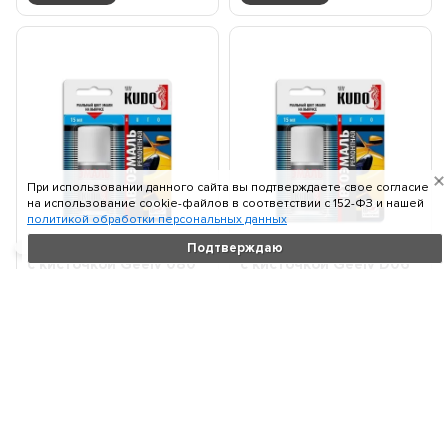
При использовании данного сайта вы подтверждаете свое согласие
на использование cookie-файлов в соответствии c 152-ФЗ и нашей
политикой обработки персональных данных
Эмаль автомобильная
Эмаль автомобильная
Подтверждаю
с кисточкой Geely 080
с кисточкой Geely D06
ATHENS WHITE 74201
PEARL SILVER
KUDO (15мл) KU74201
(металлик) 74202
Объем:
15 мл
Объем:
15 мл
KUDO ...
200
200
₽
₽
В корзину
В корзину