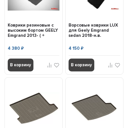
Коврики резиновые с
Ворсовые коврики LUX
высоким бортом GEELY
для Geely Emgrand
Emgrand 2013- ( +
sedan 2018-н.в.
перемычка) SEINTEX...
(комплект) SEINTEX
92702
4 380
4 150
₽
₽
В корзину
В корзину