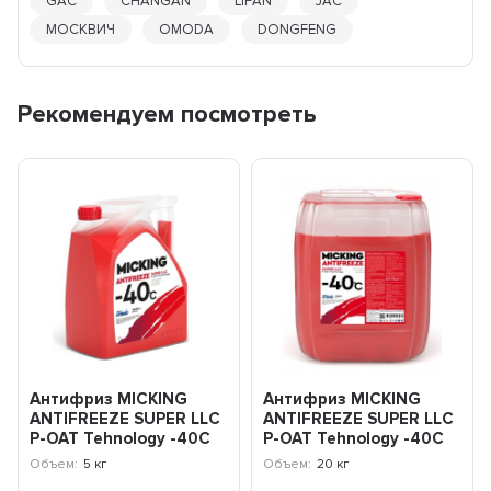
GAC
CHANGAN
LIFAN
JAC
МОСКВИЧ
OMODA
DONGFENG
Рекомендуем посмотреть
Антифриз MICKING
Антифриз MICKING
ANTIFREEZE SUPER LLC
ANTIFREEZE SUPER LLC
P-OAT Tehnology -40C
P-OAT Tehnology -40C
(красный) 5кг MA1008
(красный) 20кг MA1010
Объем:
5 кг
Объем:
20 кг