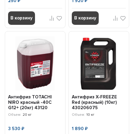
250
1 920
₽
₽
В корзину
В корзину
Антифриз TOTACHI
Антифриз X-FREEZE
NIRO красный -40C
Red (красный) (10кг)
G12+ (20кг) 43120
430206075
Объем:
20 кг
Объем:
10 кг
3 530
1 890
₽
₽