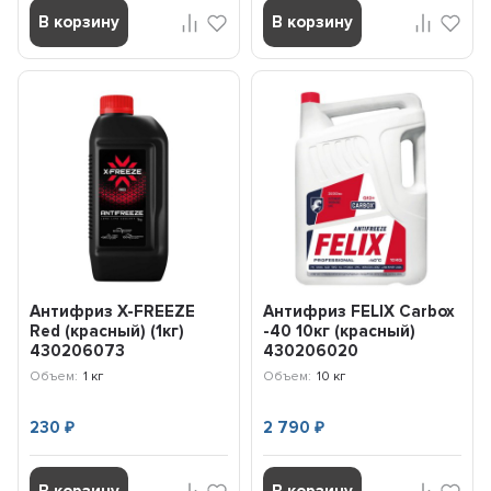
В корзину
В корзину
Антифриз X-FREEZE
Антифриз FELIX Carbox
Red (красный) (1кг)
-40 10кг (красный)
430206073
430206020
Объем:
1 кг
Объем:
10 кг
230
2 790
₽
₽