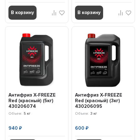
В корзину
В корзину
Антифриз X-FREEZE
Антифриз X-FREEZE
Red (красный) (5кг)
Red (красный) (3кг)
430206074
430206095
Объем:
5 кг
Объем:
3 кг
940
600
₽
₽