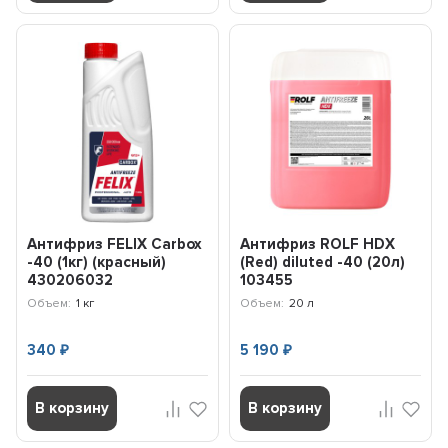
Антифриз FELIX Carbox
Антифриз ROLF HDX
-40 (1кг) (красный)
(Red) diluted -40 (20л)
430206032
103455
Объем:
1 кг
Объем:
20 л
340
5 190
₽
₽
В корзину
В корзину