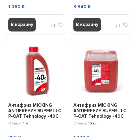
1 060
3 840
₽
₽
В корзину
В корзину
Антифриз MICKING
Антифриз MICKING
ANTIFREEZE SUPER LLC
ANTIFREEZE SUPER LLC
P-OAT Tehnology -40C
P-OAT Tehnology -40C
(красный) 1кг MA1007
(красный) 10кг MA1009
Объем:
1 кг
Объем:
10 кг