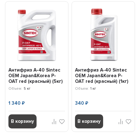
Антифриз A-40 Sintec
Антифриз A-40 Sintec
OEM Japan&Korea P-
OEM Japan&Korea P-
OAT red (красный) (5кг)
OAT red (красный) (1кг)
102207
104200
Объем:
5 кг
Объем:
1 кг
1 340
340
₽
₽
В корзину
В корзину