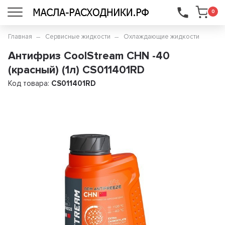
...
0
Главная
Сервисные жидкости
Охлаждающие жидкости
Антифриз CoolStream CHN -40
(красный) (1л) CS011401RD
Код товара:
CS011401RD