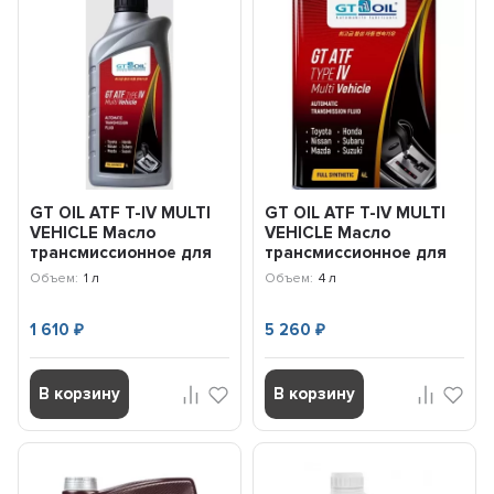
GT OIL ATF T-IV MULTI
GT OIL ATF T-IV MULTI
VEHICLE Масло
VEHICLE Масло
трансмиссионное для
трансмиссионное для
АКПП (1л)
АКПП (4л)
Объем:
1 л
Объем:
4 л
8809059407905
8809059407912
1 610
5 260
₽
₽
В корзину
В корзину