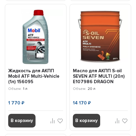
Жидкость для АКПП
Масло для АКПП S-oil
Mobil ATF Multi-Vehicle
SEVEN ATF MULTI (20л)
(1л) 156095
E107986 DRAGON
Объем:
1 л
Объем:
20 л
1 770
14 170
₽
₽
В корзину
В корзину