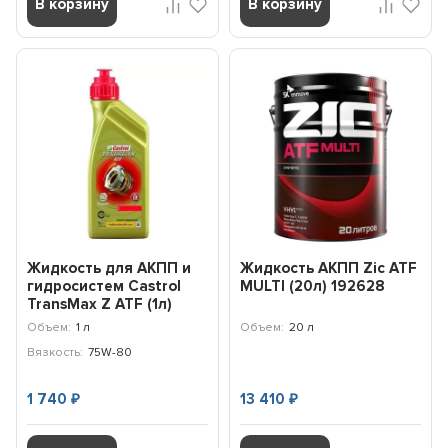
В корзину
В корзину
Жидкость для АКПП и
Жидкость АКПП Zic ATF
гидросистем Castrol
MULTI (20л) 192628
TransMax Z ATF (1л)
15D6D2
Объем:
1 л
Объем:
20 л
Вязкость:
75W-80
1 740
13 410
₽
₽