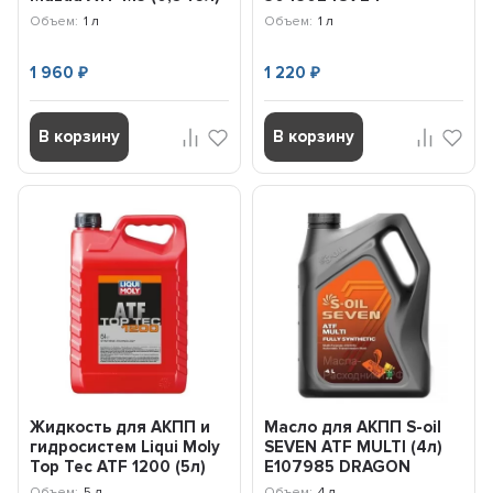
/ 00007-7112E01
Объем:
1 л
Объем:
1 л
1 960
1 220
₽
₽
В корзину
В корзину
Жидкость для АКПП и
Масло для АКПП S-oil
гидросистем Liqui Moly
SEVEN ATF MULTI (4л)
Top Tec ATF 1200 (5л)
E107985 DRAGON
8040
Объем:
5 л
Объем:
4 л