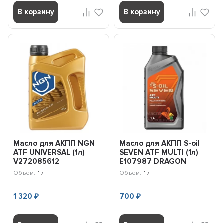
В корзину
В корзину
Масло для АКПП NGN
Масло для АКПП S-oil
ATF UNIVERSAL (1л)
SEVEN ATF MULTI (1л)
V272085612
E107987 DRAGON
Объем:
1 л
Объем:
1 л
1 320
700
₽
₽