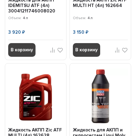
Жидкость для АКПП
Жидкость АКПП Zic ATF
IDEMITSU ATF (4л)
MULTI HT (4л) 162664
30041211746008020
Объем:
4 л
Объем:
4 л
3 920
3 150
₽
₽
В корзину
В корзину
Жидкость АКПП Zic ATF
Жидкость для АКПП и
MULTI (4л) 162628
гидросистем Liqui Moly