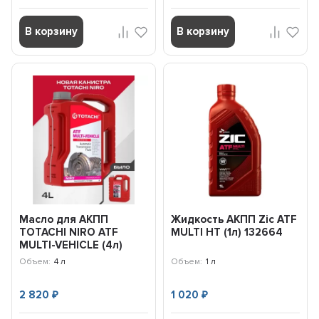
В корзину
В корзину
Масло для АКПП
Жидкость АКПП Zic ATF
TOTACHI NIRO ATF
MULTI HT (1л) 132664
MULTI-VEHICLE (4л)
22404
Объем:
4 л
Объем:
1 л
2 820
1 020
₽
₽