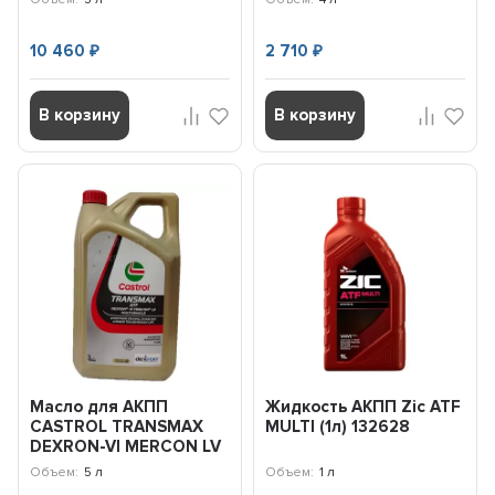
10 460
2 710
₽
₽
В корзину
В корзину
Масло для АКПП
Жидкость АКПП Zic ATF
CASTROL TRANSMAX
MULTI (1л) 132628
DEXRON-VI MERCON LV
MULTIVEHICLE (5л)
Объем:
5 л
Объем:
1 л
15D978