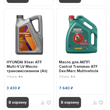
HYUNDAI Xteer ATF
Масло для АКПП
Multi-V LV Масло
Castrol Transmax ATF
трансмиссионное (4л)
Dex/Merc Multivehicle
1041411
(5л) 15DD2B
Объем:
4 л
Объем:
5 л
3 430
7 640
₽
₽
В корзину
В корзину