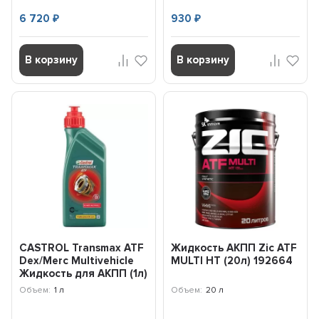
6 720
930
₽
₽
В корзину
В корзину
CASTROL Transmax ATF
Жидкость АКПП Zic ATF
Dex/Merc Multivehicle
MULTI HT (20л) 192664
Жидкость для АКПП (1л)
15DD2C
Объем:
1 л
Объем:
20 л