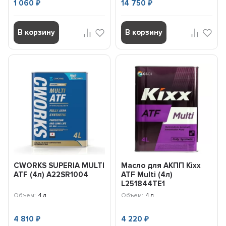
1 060
14 750
₽
₽
В корзину
В корзину
CWORKS SUPERIA MULTI
Масло для АКПП Kixx
ATF (4л) A22SR1004
ATF Multi (4л)
L251844TE1
Объем:
4 л
Объем:
4 л
4 810
4 220
₽
₽