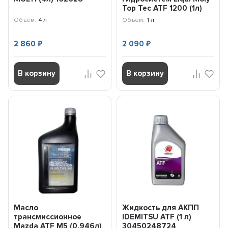
Top Tec ATF 1200 (1л)
7502
Объем:
4 л
Объем:
1 л
2 860
2 090
₽
₽
В корзину
В корзину
Масло
Жидкость для АКПП
трансмиссионное
IDEMITSU ATF (1 л)
Mazda ATF M5 (0,946л)
30450248724