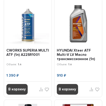
CWORKS SUPERIA MULTI
HYUNDAI Xteer ATF
ATF (1л) A22SR1001
Multi-V LV Масло
трансмиссионное (1л)
1011411
Объем:
1 л
Объем:
1 л
1 390
910
₽
₽
В корзину
В корзину