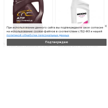
При использовании данного сайта вы подтверждаете свое согласие
на использование cookie-файлов в соответствии c 152-ФЗ и нашей
политикой обработки персональных данных
MANNOL 8218 масло
Масло для АКПП
Подтверждаю
трансмиссионное O.E.M
Micking ATF MULTI (1л)
Multivehicle JWS 3309
M4126
(4л) 82184
Объем:
4 л
Объем:
1 л
2 730
1 030
₽
₽
В корзину
В корзину