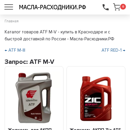
...
0
Главная
Каталог товаров ATF M-V - купить в Краснодаре и с
быстрой доставкой по России - Масла-Расходники.РФ
← ATF M-III
ATF RED-1 →
Запрос: ATF M-V