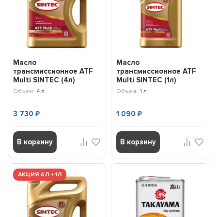
Масло
Масло
трансмиссионное ATF
трансмиссионное ATF
Multi SINTEC (4л)
Multi SINTEC (1л)
324710
324707
Объем:
4 л
Объем:
1 л
3 730
1 090
₽
₽
В корзину
В корзину
АКЦИЯ 4Л + 1Л