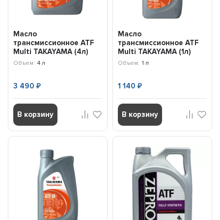
Масло
Масло
трансмиссионное ATF
трансмиссионное ATF
Multi TAKAYAMA (4л)
Multi TAKAYAMA (1л)
100480
101941
Объем:
4 л
Объем:
1 л
3 490
1 140
₽
₽
В корзину
В корзину