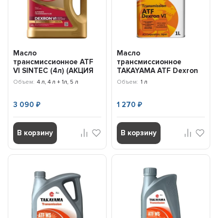
Масло
Масло
трансмиссионное ATF
трансмиссионное
VI SINTEC (4л) (АКЦИЯ
TAKAYAMA ATF Deхron
4л+1л) 101779
VI (1л) 605608
Объем:
4 л, 4 л + 1л, 5 л
Объем:
1 л
3 090
1 270
₽
₽
В корзину
В корзину