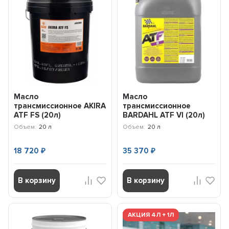
Масло
Масло
трансмиссионное AKIRA
трансмиссионное
ATF FS (20л)
BARDAHL ATF VI (20л)
A00033245-020
36598
Объем:
20 л
Объем:
20 л
18 720
35 370
₽
₽
В корзину
В корзину
АКЦИЯ 4Л + 1Л