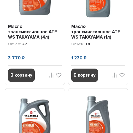
Масло
Масло
трансмиссионное ATF
трансмиссионное ATF
WS TAKAYAMA (4л)
WS TAKAYAMA (1л)
100757
101423
Объем:
4 л
Объем:
1 л
3 770
1 230
₽
₽
В корзину
В корзину