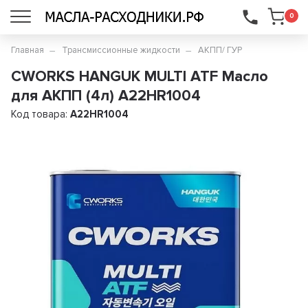
...
0
Главная
Трансмиссионные жидкости
АКПП/ ГУР
CWORKS HANGUK MULTI ATF Масло
для АКПП (4л) A22HR1004
Код товара:
A22HR1004