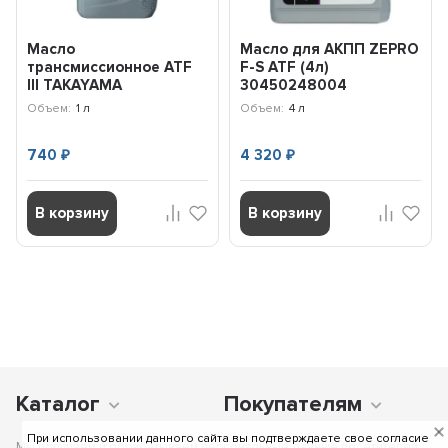
Масло
Масло для АКПП ZEPRO
трансмиссионное ATF
F-S ATF (4л)
lll TAKAYAMA
30450248004
Transmission (1л) 100452
Объем:
1 л
Объем:
4 л
740
4 320
₽
₽
В корзину
В корзину
Каталог
Покупателям
При использовании данного сайта вы подтверждаете свое согласие
Мы получаем и обрабатываем персональные данные посетителей