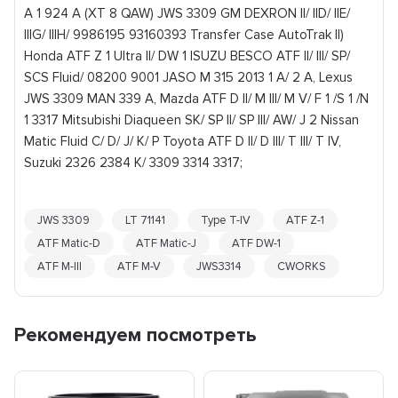
A 1 924 A (XT 8 QAW) JWS 3309 GM DEXRON II/ IID/ IIE/
IIIG/ IIIH/ 9986195 93160393 Transfer Case AutoTrak II)
Honda ATF Z 1 Ultra II/ DW 1 ISUZU BESCO ATF II/ III/ SP/
SCS Fluid/ 08200 9001 JASO M 315 2013 1 A/ 2 A, Lexus
JWS 3309 MAN 339 A, Mazda ATF D II/ M III/ M V/ F 1 /S 1 /N
1 3317 Mitsubishi Diaqueen SK/ SP II/ SP III/ AW/ J 2 Nissan
Matic Fluid C/ D/ J/ K/ P Toyota ATF D II/ D III/ T III/ T IV,
Suzuki 2326 2384 K/ 3309 3314 3317;
JWS 3309
LT 71141
Type T-IV
ATF Z-1
ATF Matic-D
ATF Matic-J
ATF DW-1
ATF M-III
ATF M-V
JWS3314
CWORKS
Рекомендуем посмотреть