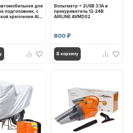
автомобильная для
Вольтметр + 2USB 3,1A в
а подголовник, с
прикуриватель 12-24В
кой крепления AI...
AIRLINE AVMD02
800
₽
у
В корзину