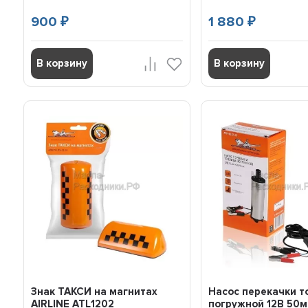
900
1 880
₽
₽
В корзину
В корзину
Знак ТАКСИ на магнитах
Насос перекачки т
AIRLINE ATL1202
погружной 12В 50м