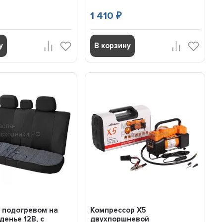
1 410
₽
у
В корзину
 подогревом на
Компрессор X5
денье 12В, с
двухпоршневой