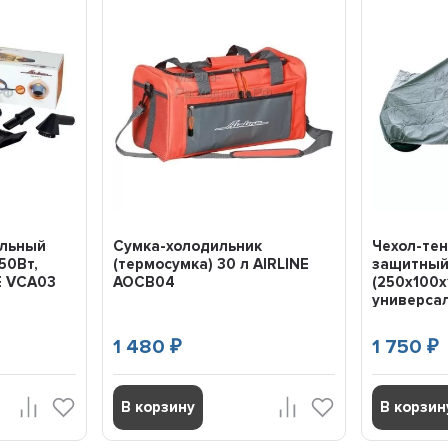
ильный
Сумка-холодильник
Чехол-тен
50Вт,
(термосумка) 30 л AIRLINE
защитный,
NE VCA03
AOCB04
(250х100х
универсал
1 480
1 750
₽
₽
В корзину
В корзин