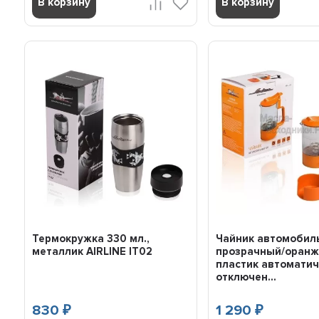
В корзину
В корзину
Термокружка 330 мл.,
Чайник автомобил
металлик AIRLINE IT02
прозрачный/оран
пластик автомати
отключен...
830
1 290
₽
₽