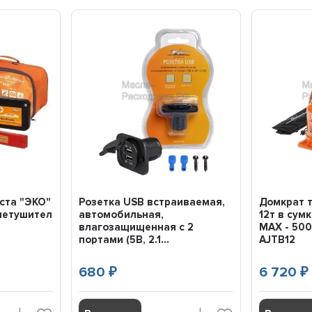
ста "ЭКО"
Розетка USB встраиваемая,
Домкрат 
нетушитель)
автомобильная,
12т в сумк
влагозащищенная с 2
MAX - 500
портами (5В, 2.1...
AJTB12
680
6 720
₽
₽