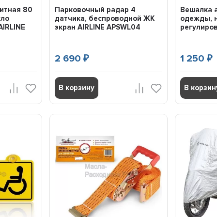
итная 80
Парковочный радар 4
Вешалка 
кло
датчика, беспроводной ЖК
одежды, н
AIRLINE
экран AIRLINE APSWL04
регулиров
2 690
1 250
₽
₽
В корзину
В корзин