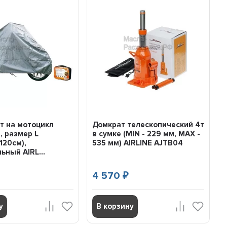
т на мотоцикл
Домкрат телескопический 4т
 размер L
в сумке (MIN - 229 мм, MAX -
120см),
535 мм) AIRLINE AJTB04
ьный AIRL...
4 570
₽
у
В корзину