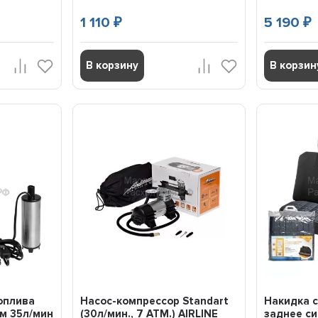
1 110
5 190
₽
₽
В корзину
В корзин
оплива
Насос-компрессор Standart
Накидка с
м 35л/мин
(30л/мин., 7 АТМ.) AIRLINE
заднее си