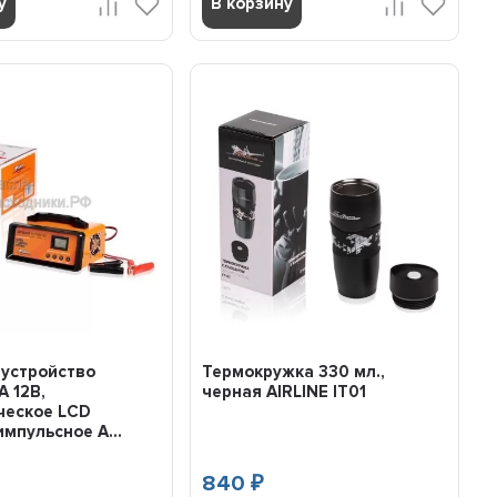
у
В корзину
 устройство
Термокружка 330 мл.,
А 12В,
черная AIRLINE IT01
ческое LCD
импульсное A...
840
₽