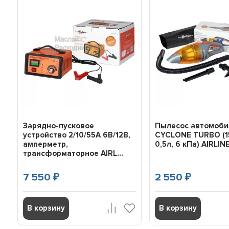
Зарядно-пусковое
Пылесос автомоб
устройство 2/10/55А 6В/12В,
CYCLONE TURBO (1
амперметр,
0,5л, 6 кПа) AIRLI
трансформаторное AIRL...
7 550
2 550
₽
₽
В корзину
В корзину