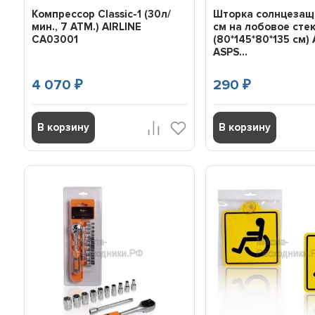
Компрессор Classic-1 (30л/
Шторка солнцезащ
мин., 7 АТМ.) AIRLINE
см на лобовое сте
CA03001
(80*145*80*135 см) 
ASPS...
4 070
290
₽
₽
В корзину
В корзину