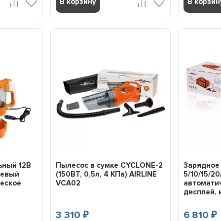
В корзину
В корзин
ьный 12В
Пылесос в сумке CYCLONE-2
Зарядное
жевый
(150ВТ, 0,5л, 4 КПа) AIRLINE
5/10/15/20
ческое
VCA02
автомати
дисплей, 
3 310
6 810
₽
₽