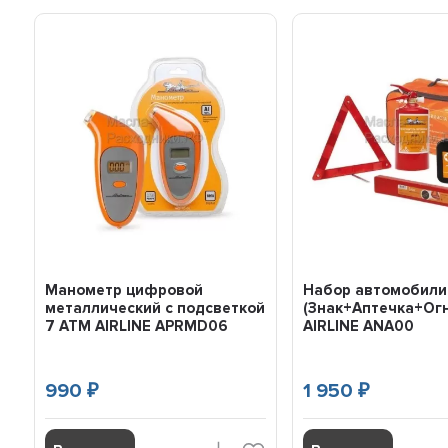
Манометр цифровой
Набор автомобили
металлический с подсветкой
(Знак+Аптечка+Ог
7 АТМ AIRLINE APRMD06
AIRLINE ANA00
990
1 950
₽
₽