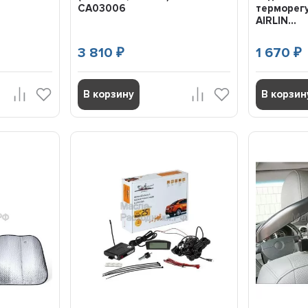
CA03006
терморег
AIRLIN...
3 810
1 670
₽
₽
В корзину
В корзин