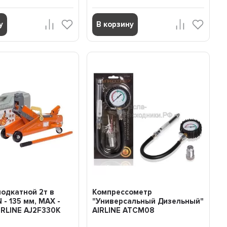
у
В корзину
одкатной 2т в
Компрессометр
 - 135 мм, MAX -
"Универсальный Дизельный"
IRLINE AJ2F330K
AIRLINE ATCM08