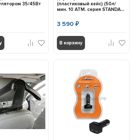
улятором 35/45Вт
(пластиковый кейс) (50л/
мин. 10 АТМ. серия STANDA...
3 590
₽
у
В корзину