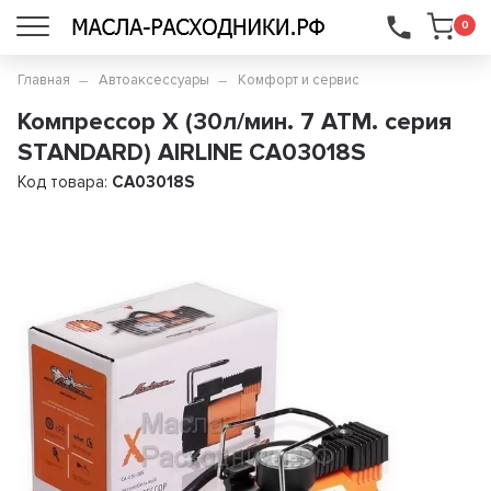
...
0
Главная
Автоаксессуары
Комфорт и сервис
Компрессор X (30л/мин. 7 АТМ. серия
STANDARD) AIRLINE CA03018S
Код товара:
CA03018S