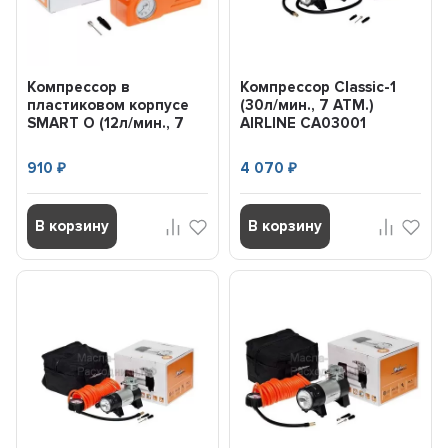
Компрессор в
Компрессор Classic-1
пластиковом корпусе
(30л/мин., 7 АТМ.)
SMART O (12л/мин., 7
AIRLINE CA03001
АТМ.) AIRLINE
CA01208O
910
4 070
₽
₽
В корзину
В корзину