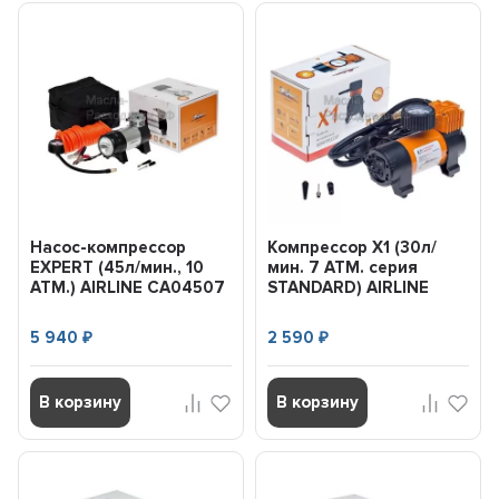
Насос-компрессор
Компрессор X1 (30л/
EXPERT (45л/мин., 10
мин. 7 АТМ. серия
АТМ.) AIRLINE CA04507
STANDARD) AIRLINE
CA03014S
5 940
2 590
₽
₽
В корзину
В корзину