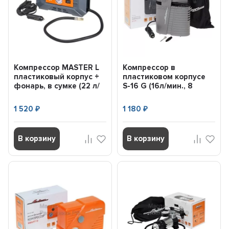
Компрессор MASTER L
Компрессор в
пластиковый корпус +
пластиковом корпусе
фонарь, в сумке (22 л/
S-16 G (16л/мин., 8
мин., 7 АТМ) A...
АТМ.) AIRLINE
CA01609G
1 520
1 180
₽
₽
В корзину
В корзину