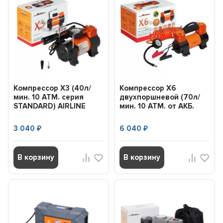
Компрессор X3 (40л/
Компрессор X6
мин. 10 АТМ. серия
двухпоршневой (70л/
STANDARD) AIRLINE
мин. 10 АТМ. от АКБ.
CA04015S
серия STANDARD)
AIRLINE...
3 040
6 040
₽
₽
В корзину
В корзину