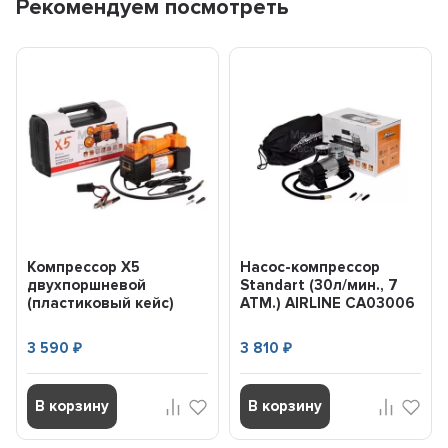
Рекомендуем посмотреть
Компрессор X5
Насос-компрессор
двухпоршневой
Standart (30л/мин., 7
(пластиковый кейс)
АТМ.) AIRLINE CA03006
(50л/мин. 10 АТМ. серия
STANDA...
3 590
3 810
₽
₽
В корзину
В корзину