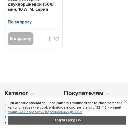
двухпоршневой (50л/
мин. 10 АТМ. серия
STANDARD) AIRLINE
CA05016S
По запросу
В корзину
Каталог
Покупателям
При использовании данного сайта вы подтверждаете свое согласие
Мы получаем и обрабатываем персональные данные посетителей
на использование cookie-файлов в соответствии c 152-ФЗ и нашей
сайта в соответствии с
Политикой обработки персональных
политикой обработки персональных данных
данных
, в том числе с использованием сервиса аналитики
Подтверждаю
Яндекс.Метрика
. Отправка персональных данных с помощью