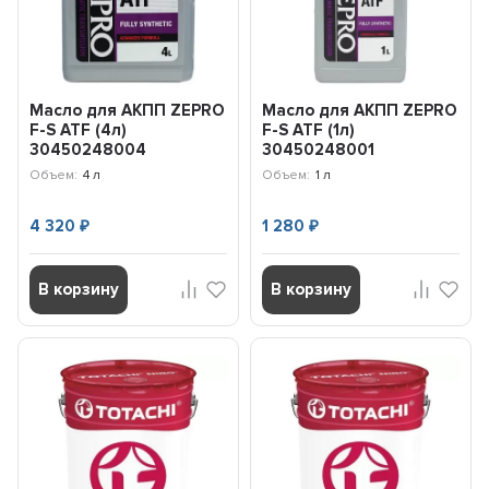
Масло для АКПП ZEPRO
Масло для АКПП ZEPRO
F-S ATF (4л)
F-S ATF (1л)
30450248004
30450248001
Объем:
4 л
Объем:
1 л
4 320
1 280
₽
₽
В корзину
В корзину