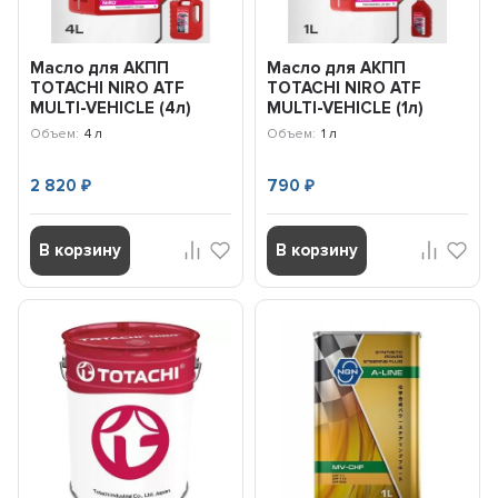
Масло для АКПП
Масло для АКПП
TOTACHI NIRO ATF
TOTACHI NIRO ATF
MULTI-VEHICLE (4л)
MULTI-VEHICLE (1л)
22404
22401
Объем:
4 л
Объем:
1 л
2 820
790
₽
₽
В корзину
В корзину