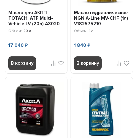
Масло для АКПП
Масло гидравлическое
TOTACHI ATF Multi-
NGN A-Line MV-CHF (1л)
Vehicle LV (20л) A3020
V182575210
Объем:
20 л
Объем:
1 л
17 040
1 840
₽
₽
В корзину
В корзину