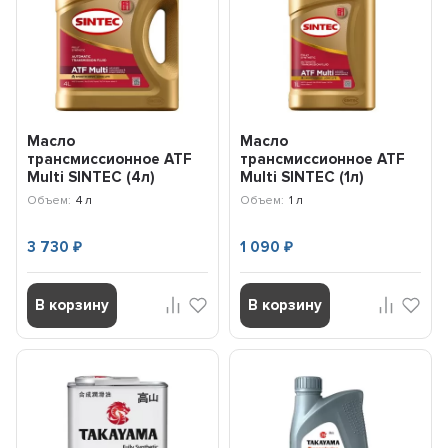
Масло
Масло
трансмиссионное ATF
трансмиссионное ATF
Multi SINTEC (4л)
Multi SINTEC (1л)
324710
324707
Объем:
4 л
Объем:
1 л
3 730
1 090
₽
₽
В корзину
В корзину