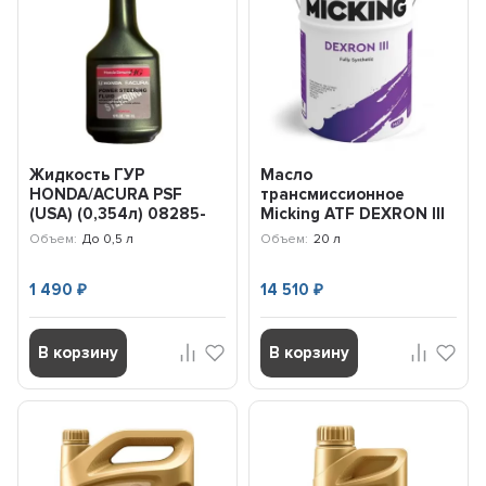
Жидкость ГУР
Масло
HONDA/ACURA PSF
трансмиссионное
(USA) (0,354л) 08285-
Micking ATF DEXRON III
P99-0CZA3
(20л) M4118
Объем:
До 0,5 л
Объем:
20 л
1 490
14 510
₽
₽
В корзину
В корзину