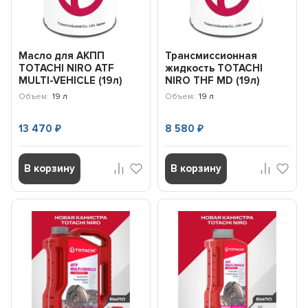
Масло для АКПП
Трансмиссионная
TOTACHI NIRO ATF
жидкость TOTACHI
MULTI-VEHICLE (19л)
NIRO THF MD (19л)
22420
52020
Объем:
19 л
Объем:
19 л
13 470
8 580
₽
₽
В корзину
В корзину