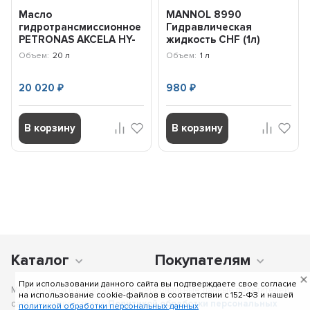
Масло
MANNOL 8990
гидротрансмиссионное
Гидравлическая
PETRONAS AKCELA HY-
жидкость CHF (1л)
TRAN ULTRACTION
24721
Объем:
20 л
Объем:
1 л
(20л) 76060RP1TR
20 020
980
₽
₽
В корзину
В корзину
Каталог
Покупателям
При использовании данного сайта вы подтверждаете свое согласие
Мы получаем и обрабатываем персональные данные посетителей
на использование cookie-файлов в соответствии c 152-ФЗ и нашей
сайта в соответствии с
Политикой обработки персональных
политикой обработки персональных данных