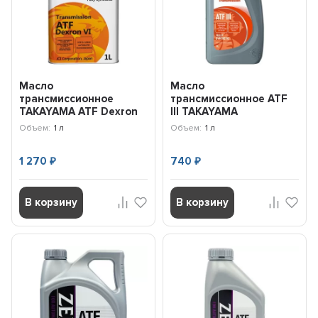
Масло
Масло
трансмиссионное
трансмиссионное ATF
TAKAYAMA ATF Deхron
lll TAKAYAMA
VI (1л) 605608
Transmission (1л) 100452
Объем:
1 л
Объем:
1 л
1 270
740
₽
₽
В корзину
В корзину