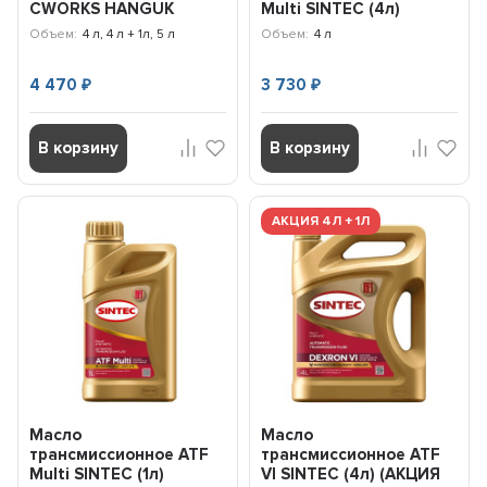
CWORKS HANGUK
Multi SINTEC (4л)
MULTI ATF (5л) (АКЦИЯ
324710
Объем:
4 л, 4 л + 1л, 5 л
Объем:
4 л
4л+1л) A22HR1004A
4 470
3 730
₽
₽
В корзину
В корзину
АКЦИЯ 4Л + 1Л
Масло
Масло
трансмиссионное ATF
трансмиссионное ATF
Multi SINTEC (1л)
VI SINTEC (4л) (АКЦИЯ