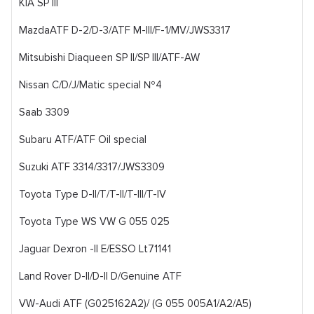
KIA SP III
MazdaATF D-2/D-3/ATF M-III/F-1/MV/JWS3317
Mitsubishi Diaqueen SP II/SP III/ATF-AW
Nissan C/D/J/Matic special №4
Saab 3309
Subaru ATF/ATF Oil special
Suzuki ATF 3314/3317/JWS3309
Toyota Type D-II/T/T-II/T-III/T-IV
Toyota Type WS VW G 055 025
Jaguar Dexron -II E/ESSO Lt71141
Land Rover D-II/D-II D/Genuine ATF
VW-Audi ATF (G025162A2)/ (G 055 005A1/A2/A5)