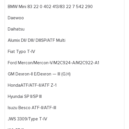
BMW Mini 83 22 0 402 413/83 22 7 542 290
Daewoo
Daihatsu
Alumix DII/ DIII/ DIIISP/ATF Multi
Fiat Typo T-IV
Ford Mercon/Mercon-V/M2C924-A/M2C922-A1
GM Dexron-II E/Dexron — III (G,H)
HondaATF/ATF-II/ATF Z-1
Hyundai SP II/SP III
Isuzu Besco ATF-II/ATF-III
JWS 3309/Type T-IV