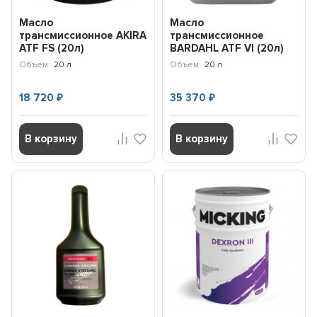
Масло
Масло
трансмиссионное AKIRA
трансмиссионное
ATF FS (20л)
BARDAHL ATF VI (20л)
A00033245-020
36598
Объем:
20 л
Объем:
20 л
18 720
35 370
₽
₽
В корзину
В корзину