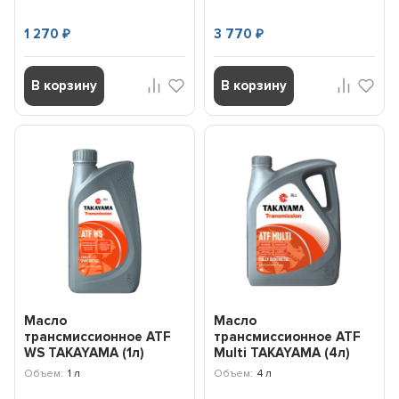
1 270
3 770
₽
₽
В корзину
В корзину
Масло
Масло
трансмиссионное ATF
трансмиссионное ATF
WS TAKAYAMA (1л)
Multi TAKAYAMA (4л)
101423
100480
Объем:
1 л
Объем:
4 л