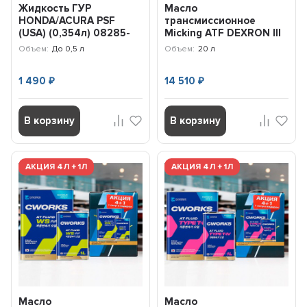
Жидкость ГУР
Масло
HONDA/ACURA PSF
трансмиссионное
(USA) (0,354л) 08285-
Micking ATF DEXRON III
P99-0CZA3
(20л) M4118
Объем:
До 0,5 л
Объем:
20 л
1 490
14 510
₽
₽
В корзину
В корзину
АКЦИЯ 4Л + 1Л
АКЦИЯ 4Л + 1Л
Масло
Масло