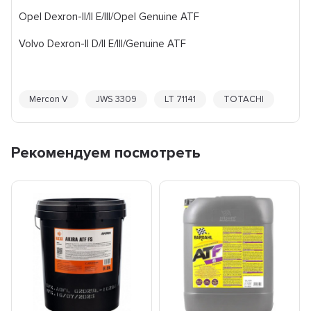
Opel Dexron-II/II E/III/Opel Genuine ATF
Volvo Dexron-II D/II E/III/Genuine ATF
Mercon V
JWS 3309
LT 71141
TOTACHI
Рекомендуем посмотреть