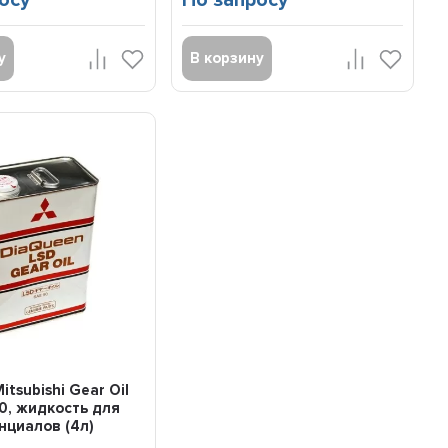
осу
По запросу
у
В корзину
tsubishi Gear Oil
0, жидкость для
циалов (4л)