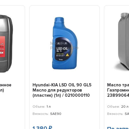
онное
Hyundai-KIA LSD OIL 90 GL5
Масло тр
л)
Масло для редукторов
Газпромне
(пластик) (1л) / 0210000110
2389906
Объем:
1 л
Объем:
20 л
Вязкость:
SAE90
Вязкость:
S
1 380
₽