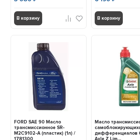
В корзину
В корзину
FORD SAE 90 Масло
Масло трансмисси
трансмиссионное SR-
самоблокирующих
M2C9102-A (пластик) (1л) /
дифференциалов C
1781300
Axle Z Lim...