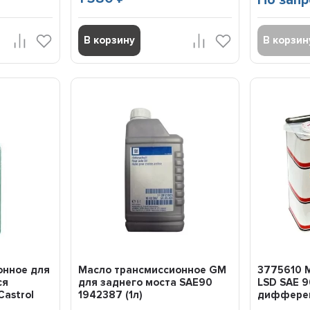
По запр
В корзину
В корзин
онное для
Масло трансмиссионное GM
3775610 Mi
ся
для заднего моста SAE90
LSD SAE 9
astrol
1942387 (1л)
дифферен