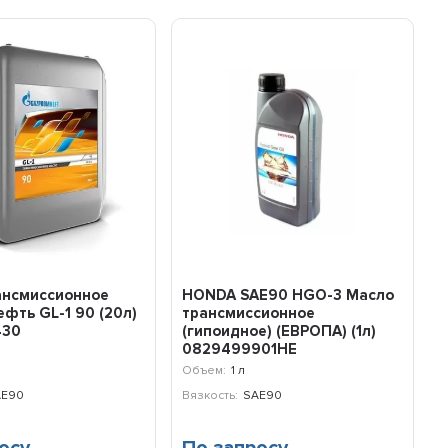
ансмиссионное
HONDA SAE90 HGO-3 Масло
фть GL-1 90 (20л)
трансмиссионное
430
(гипоидное) (ЕВРОПА) (1л)
0829499901HE
Объем:
1 л
AE90
Вязкость:
SAE90