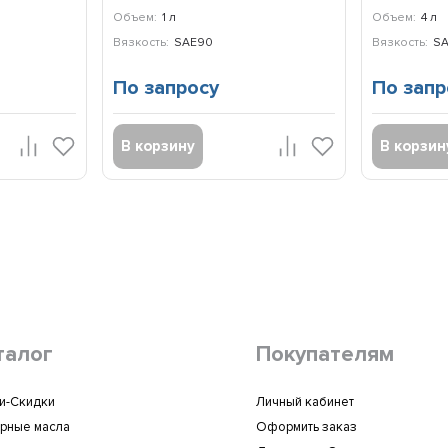
Объем:
1 л
Объем:
4 л
Вязкость:
SAE90
Вязкость:
S
По запросу
По запр
В корзину
В корзин
талог
Покупателям
и-Скидки
Личный кабинет
рные масла
Оформить заказ