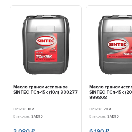
Масло трансмиссионное
Масло трансмисси
SINTEC ТСп-15к (10л) 900277
SINTEC ТСп-15к (20
999808
Объем:
10 л
Объем:
20 л
Вязкость:
SAE90
Вязкость:
SAE90
3 080
6 190
₽
₽