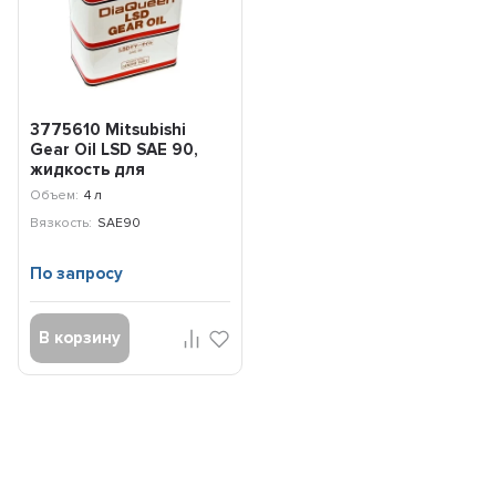
3775610 Mitsubishi
Gear Oil LSD SAE 90,
жидкость для
дифференциалов (4л)
Объем:
4 л
Вязкость:
SAE90
По запросу
В корзину