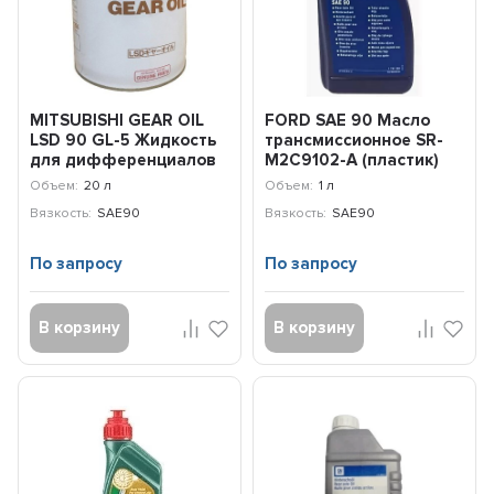
MITSUBISHI GEAR OIL
FORD SAE 90 Масло
LSD 90 GL-5 Жидкость
трансмиссионное SR-
для дифференциалов
M2C9102-A (пластик)
повышенного трени...
(1л) / 1781300
Объем:
20 л
Объем:
1 л
Вязкость:
SAE90
Вязкость:
SAE90
По запросу
По запросу
В корзину
В корзину