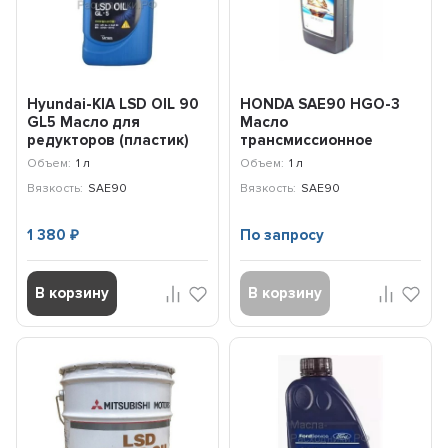
Hyundai-KIA LSD OIL 90
HONDA SAE90 HGO-3
GL5 Масло для
Масло
редукторов (пластик)
трансмиссионное
(1л) / 0210000110
(гипоидное) (ЕВРОПА)
Объем:
1 л
Объем:
1 л
(1л) 0829499901HE
Вязкость:
SAE90
Вязкость:
SAE90
1 380
По запросу
₽
В корзину
В корзину