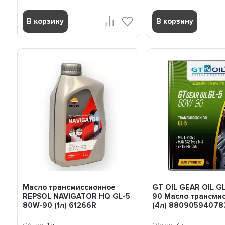
В корзину
В корзину
Масло трансмиссионное
GT OIL GEAR OIL G
REPSOL NAVIGATOR HQ GL-5
90 Масло трансми
80W-90 (1л) 61266R
(4л) 88090594078