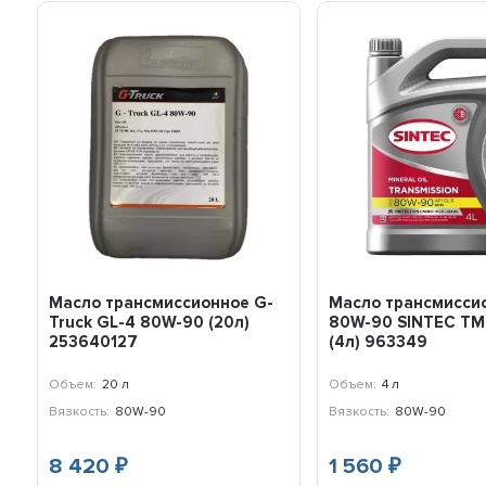
Масло трансмиссионное G-
Масло трансмисси
Truck GL-4 80W-90 (20л)
80W-90 SINTEC ТМ
253640127
(4л) 963349
Объем:
20 л
Объем:
4 л
Вязкость:
80W-90
Вязкость:
80W-90
8 420
1 560
₽
₽