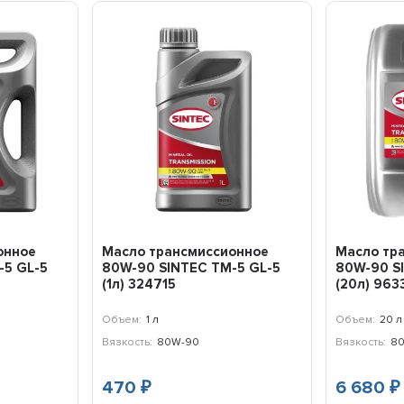
онное
Масло трансмиссионное
Масло тр
-5 GL-5
80W-90 SINTEC ТМ-5 GL-5
80W-90 S
(1л) 324715
(20л) 963
Объем:
1 л
Объем:
20 л
Вязкость:
80W-90
Вязкость:
8
470
6 680
₽
₽