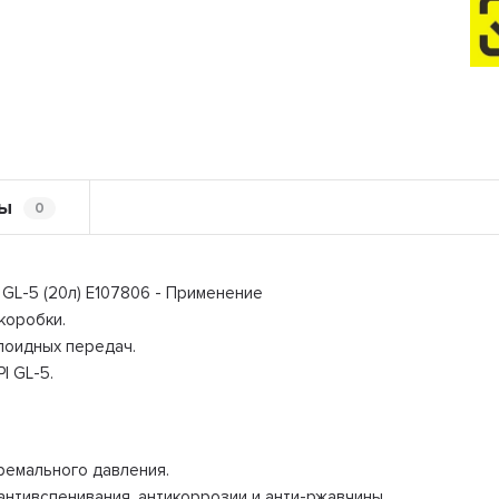
ы
0
GL-5 (20л) E107806 - Применение
коробки.
поидных передач.
I GL-5.
ремального давления.
антивспенивания, антикоррозии и анти-ржавчины.