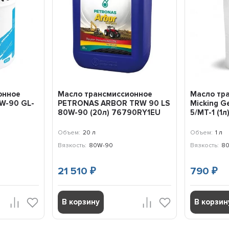
онное
Масло трансмиссионное
Масло тр
0W-90 GL-
PETRONAS ARBOR TRW 90 LS
Micking G
80W-90 (20л) 76790RY1EU
5/MT-1 (1л
Объем:
20 л
Объем:
1 л
Вязкость:
80W-90
Вязкость:
8
21 510
790
₽
₽
В корзину
В корзин