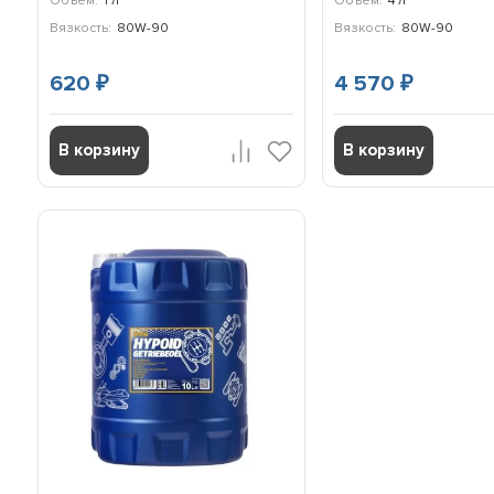
Объем:
1 л
Объем:
4 л
Вязкость:
80W-90
Вязкость:
80W-90
620
4 570
₽
₽
В корзину
В корзину