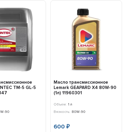
ансмиссионное
Масло трансмиссионное
INTEC ТМ-5 GL-5
Lemark GEAPARD X4 80W-90
347
(1л) 11960301
Объем:
1 л
0W-90
Вязкость:
80W-90
600
₽