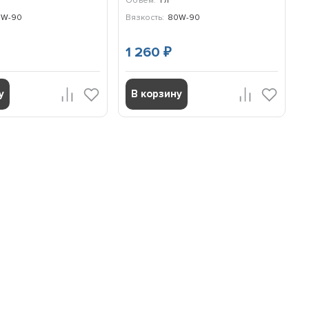
Объем:
1 л
0W-90
Вязкость:
80W-90
1 260
₽
у
В корзину