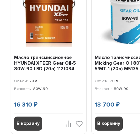
Масло трансмиссионное
Масло трансмисси
HYUNDAI XTEER Gear Oil-5
Micking Gear Oil 8
80W-90 LSD (20л) 1121034
5/MT-1 (20л) M5135
Объем:
20 л
Объем:
20 л
Вязкость:
80W-90
Вязкость:
80W-90
16 310
13 700
₽
₽
В корзину
В корзину