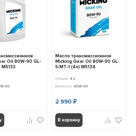
ансмиссионное
Масло трансмиссионное
ear Oil 80W-90 GL-
Micking Gear Oil 80W-90 GL-
) M5133
5/MT-1 (4л) M5134
Объем:
4 л
0W-90
Вязкость:
80W-90
2 990
₽
у
В корзину