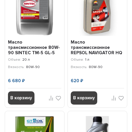
Масло
Масло
трансмиссионное 80W-
трансмиссионное
90 SINTEC ТМ-5 GL-5
REPSOL NAVIGATOR HQ
(20л) 963347
GL-5 80W-90 (1л)
Объем:
20 л
Объем:
1 л
61266R
Вязкость:
80W-90
Вязкость:
80W-90
6 680
620
₽
₽
В корзину
В корзину