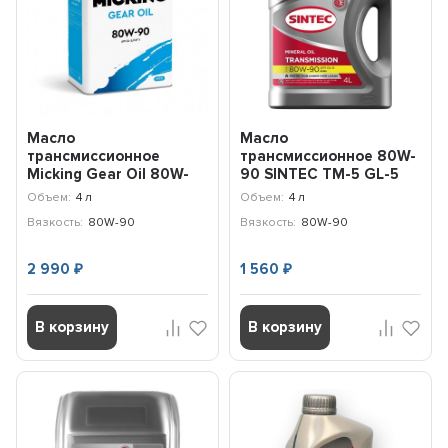
Масло
Масло
трансмиссионное
трансмиссионное 80W-
Micking Gear Oil 80W-
90 SINTEC ТМ-5 GL-5
90 GL-5/MT-1 (4л)
(4л) 963349
Объем:
4 л
Объем:
4 л
M5134
Вязкость:
80W-90
Вязкость:
80W-90
2 990
1 560
₽
₽
В корзину
В корзину