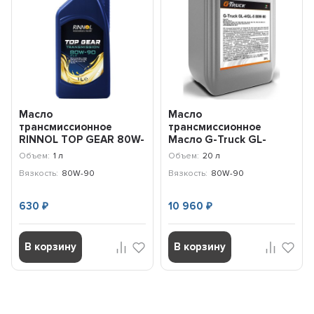
Масло
Масло
трансмиссионное
трансмиссионное
RINNOL TOP GEAR 80W-
Масло G-Truck GL-
90 GL5 (1л) 192216
4/GL-5 80W-90 (20л)
Объем:
1 л
Объем:
20 л
253640166
Вязкость:
80W-90
Вязкость:
80W-90
630
10 960
₽
₽
В корзину
В корзину