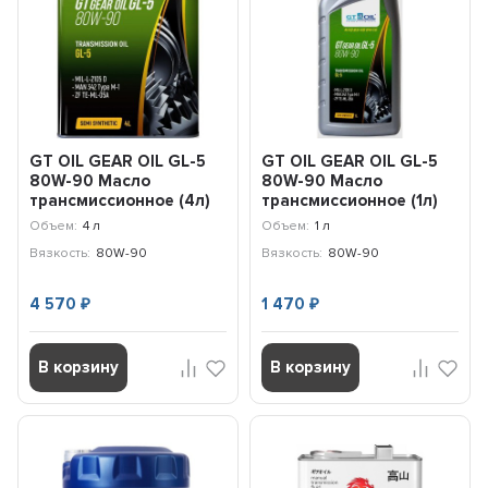
GT OIL GEAR OIL GL-5
GT OIL GEAR OIL GL-5
80W-90 Масло
80W-90 Масло
трансмиссионное (4л)
трансмиссионное (1л)
8809059407837
8809059407844
Объем:
4 л
Объем:
1 л
Вязкость:
80W-90
Вязкость:
80W-90
4 570
1 470
₽
₽
В корзину
В корзину