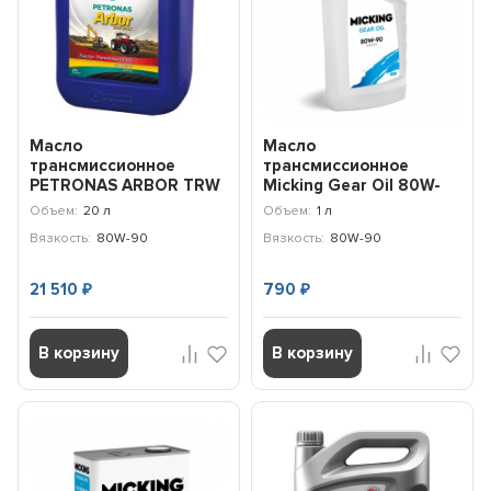
Масло
Масло
трансмиссионное
трансмиссионное
PETRONAS ARBOR TRW
Micking Gear Oil 80W-
90 LS 80W-90 (20л)
90 GL-5/MT-1 (1л) M5133
Объем:
20 л
Объем:
1 л
76790RY1EU
Вязкость:
80W-90
Вязкость:
80W-90
21 510
790
₽
₽
В корзину
В корзину