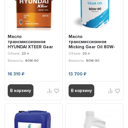
Масло
Масло
трансмиссионное
трансмиссионное
HYUNDAI XTEER Gear
Micking Gear Oil 80W-
Oil-5 80W-90 LSD (20л)
90 GL-5/MT-1 (20л)
Объем:
20 л
Объем:
20 л
1121034
M5135
Вязкость:
80W-90
Вязкость:
80W-90
16 310
13 700
₽
₽
В корзину
В корзину