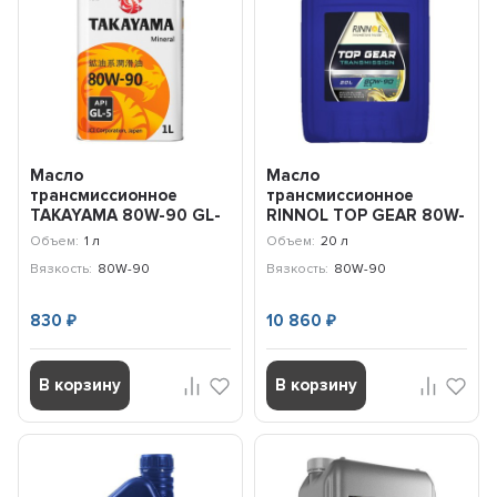
Масло
Масло
трансмиссионное
трансмиссионное
TAKAYAMA 80W-90 GL-
RINNOL TOP GEAR 80W-
5 (1л) 605594
90 GL5 (20л) 192247
Объем:
1 л
Объем:
20 л
Вязкость:
80W-90
Вязкость:
80W-90
830
10 860
₽
₽
В корзину
В корзину