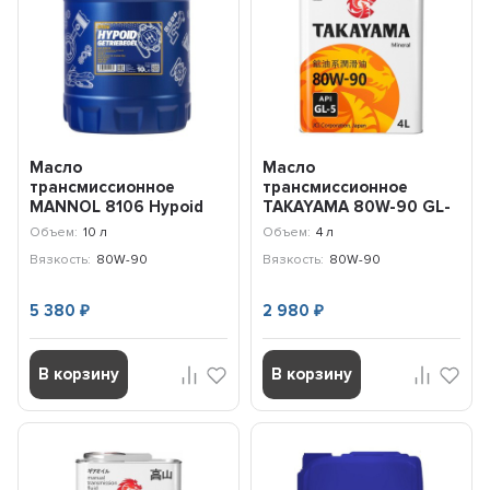
Масло
Масло
трансмиссионное
трансмиссионное
MANNOL 8106 Hypoid
TAKAYAMA 80W-90 GL-
Getriebeoel 80W-90 GL
5 (4л) 605595
Объем:
10 л
Объем:
4 л
4/GL-5 LS (10л...
Вязкость:
80W-90
Вязкость:
80W-90
5 380
2 980
₽
₽
В корзину
В корзину