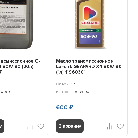
ансмиссионное G-
Масло трансмиссионное
4 80W-90 (20л)
Lemark GEAPARD X4 80W-90
7
(1л) 11960301
Объем:
1 л
0W-90
Вязкость:
80W-90
600
₽
у
В корзину