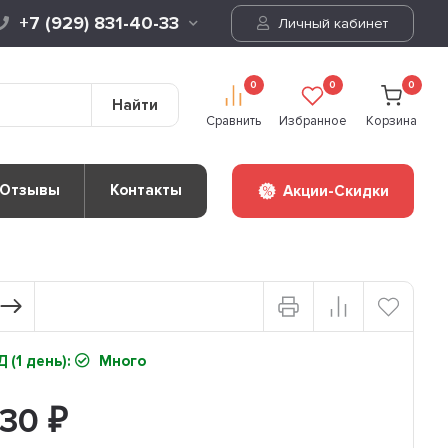
+7 (929) 831-40-33
Личный кабинет
0
0
0
Найти
Сравнить
Избранное
Корзина
Отзывы
Контакты
Акции-Скидки
 (1 день):
Много
630
₽