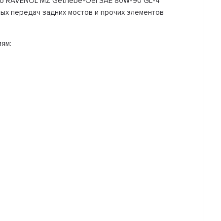
ло RAVENOL MZ Getriebe-Oel SAE 80W-90 GL-4
ых передач задних мостов и прочих элементов
.
ям: