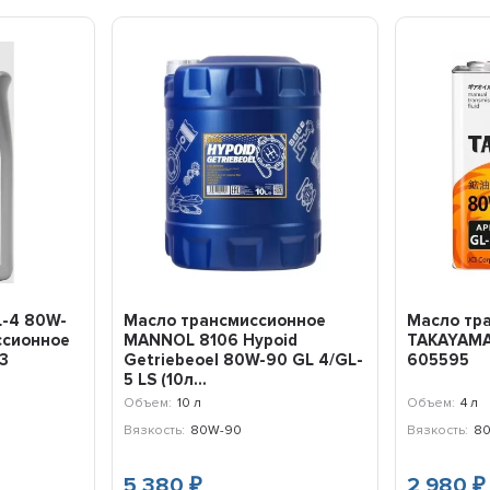
L-4 80W-
Масло трансмиссионное
Масло тр
ссионное
MANNOL 8106 Hypoid
TAKAYAMA
3
Getriebeoel 80W-90 GL 4/GL-
605595
5 LS (10л...
Объем:
10 л
Объем:
4 л
Вязкость:
80W-90
Вязкость:
8
5 380
2 980
₽
₽