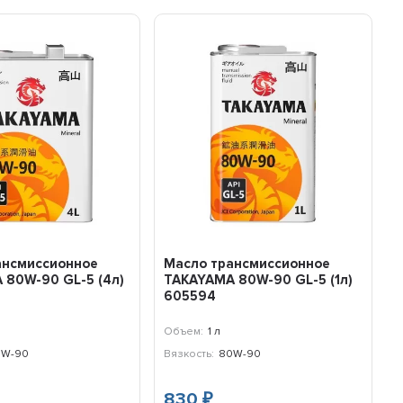
ансмиссионное
Масло трансмиссионное
 80W-90 GL-5 (4л)
TAKAYAMA 80W-90 GL-5 (1л)
605594
Объем:
1 л
0W-90
Вязкость:
80W-90
830
₽