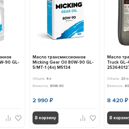
онное
Масло трансмиссионное
Масло тр
0W-90 GL-
Micking Gear Oil 80W-90 GL-
Truck GL-
5/MT-1 (4л) M5134
25364012
Объем:
4 л
Объем:
20 л
Вязкость:
80W-90
Вязкость:
8
2 990
8 420
₽
₽
В корзину
В корзин