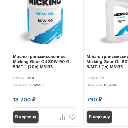
Масло трансмиссионное
Масло трансмисси
Micking Gear Oil 80W-90 GL-
Micking Gear Oil 8
5/MT-1 (20л) M5135
5/MT-1 (1л) M5133
Объем:
20 л
Объем:
1 л
Вязкость:
80W-90
Вязкость:
80W-90
13 700
790
₽
₽
В корзину
В корзину