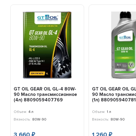
GT OIL GEAR OIL GL-4 80W-
GT OIL GEAR OIL G
90 Масло трансмиссионное
90 Масло трансми
(4л) 8809059407769
(1л) 880905940781
Объем:
4 л
Объем:
1 л
Вязкость:
80W-90
Вязкость:
80W-90
3 660
1 260
₽
₽