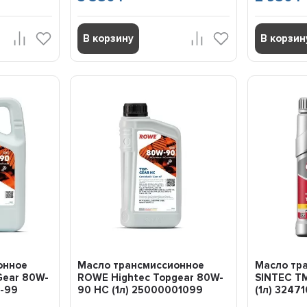
В корзину
В корзин
онное
Масло трансмиссионное
Масло тр
Gear 80W-
ROWE Hightec Topgear 80W-
SINTEC Т
0-99
90 НC (1л) 25000001099
(1л) 32471