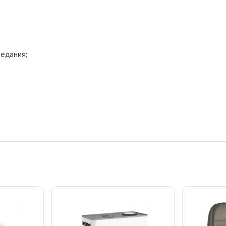
аедания;