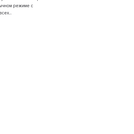
ычном режиме с
сех...