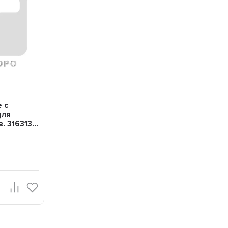
 с
для
 316313...