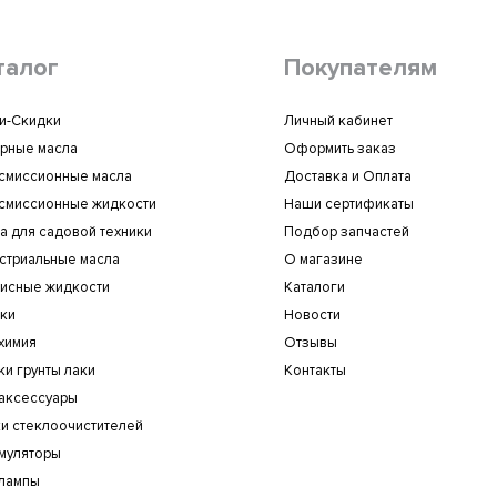
талог
Покупателям
и-Скидки
Личный кабинет
рные масла
Оформить заказ
смиссионные масла
Доставка и Оплата
смиссионные жидкости
Наши сертификаты
а для садовой техники
Подбор запчастей
стриальные масла
О магазине
исные жидкости
Каталоги
ки
Новости
химия
Отзывы
ки грунты лаки
Контакты
аксессуары
и стеклоочистителей
муляторы
лампы