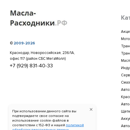
Ка
Акци
Мото
©
2009-2026
Тран
Краснодар, Новороссийская, 236/1А,
Тран
офис 117 (район СБС МегаМолл)
Масл
+7 (929) 831-40-33
Инду
Серв
Смаз
Авто
Крас
Авто
При использовании данного сайта вы
Щетк
подтверждаете свое согласие на
Акку
использование cookie-файлов в
соответствии c 152-ФЗ и нашей
политикой
Авто
обработки персональных данных