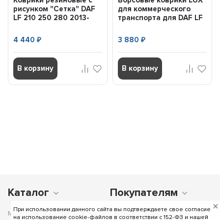
Коврики резиновые с
Ворсовые коврики LUX
рисунком "Сетка" DAF
для коммерческого
LF 210 250 280 2013-
транспорта для DAF LF
н.в. (...
210 250 280 (ком...
4 440
3 880
₽
₽
В корзину
В корзину
Каталог
Покупателям
При использовании данного сайта вы подтверждаете свое согласие
Мы получаем и обрабатываем персональные данные посетителей
на использование cookie-файлов в соответствии c 152-ФЗ и нашей