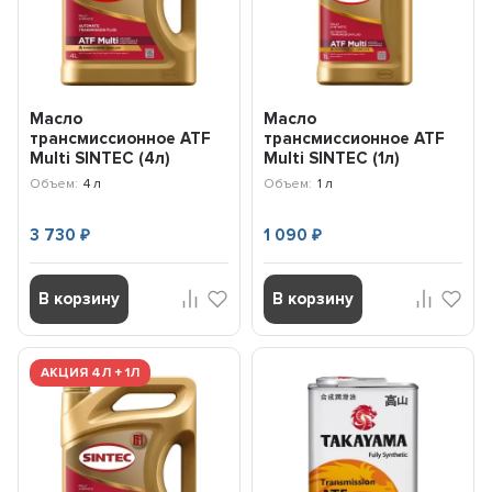
Масло
Масло
трансмиссионное ATF
трансмиссионное ATF
Multi SINTEC (4л)
Multi SINTEC (1л)
324710
324707
Объем:
4 л
Объем:
1 л
3 730
1 090
₽
₽
В корзину
В корзину
АКЦИЯ 4Л + 1Л