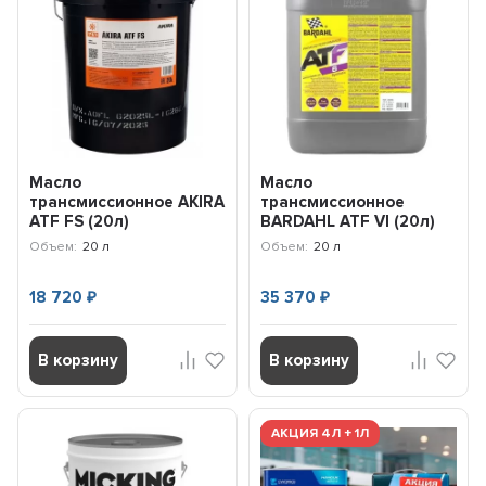
Масло
Масло
трансмиссионное AKIRA
трансмиссионное
ATF FS (20л)
BARDAHL ATF VI (20л)
A00033245-020
36598
Объем:
20 л
Объем:
20 л
18 720
35 370
₽
₽
В корзину
В корзину
АКЦИЯ 4Л + 1Л