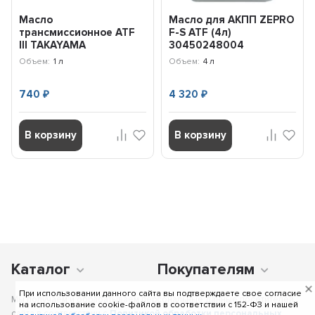
Масло
Масло для АКПП ZEPRO
трансмиссионное ATF
F-S ATF (4л)
lll TAKAYAMA
30450248004
Transmission (1л) 100452
Объем:
1 л
Объем:
4 л
740
4 320
₽
₽
В корзину
В корзину
Каталог
Покупателям
При использовании данного сайта вы подтверждаете свое согласие
Мы получаем и обрабатываем персональные данные посетителей
на использование cookie-файлов в соответствии c 152-ФЗ и нашей
сайта в соответствии с
Политикой обработки персональных