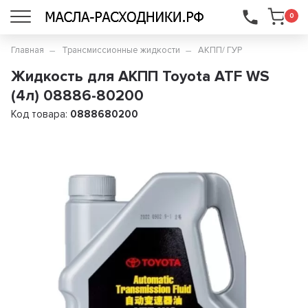
...
0
Главная
Трансмиссионные жидкости
АКПП/ ГУР
Жидкость для АКПП Toyota ATF WS
(4л) 08886-80200
Код товара:
0888680200