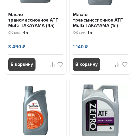
Масло
Масло
трансмиссионное ATF
трансмиссионное ATF
Multi TAKAYAMA (4л)
Multi TAKAYAMA (1л)
100480
101941
Объем:
4 л
Объем:
1 л
3 490
1 140
₽
₽
В корзину
В корзину