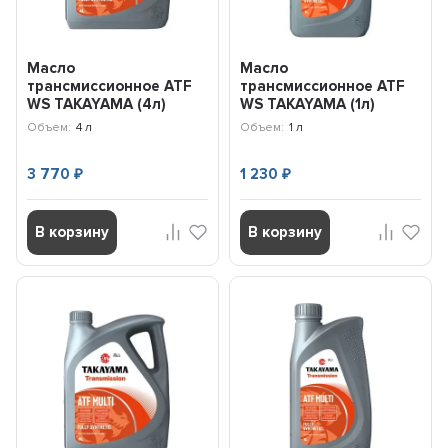
Масло
Масло
трансмиссионное ATF
трансмиссионное ATF
WS TAKAYAMA (4л)
WS TAKAYAMA (1л)
100757
101423
Объем:
4 л
Объем:
1 л
3 770
1 230
₽
₽
В корзину
В корзину