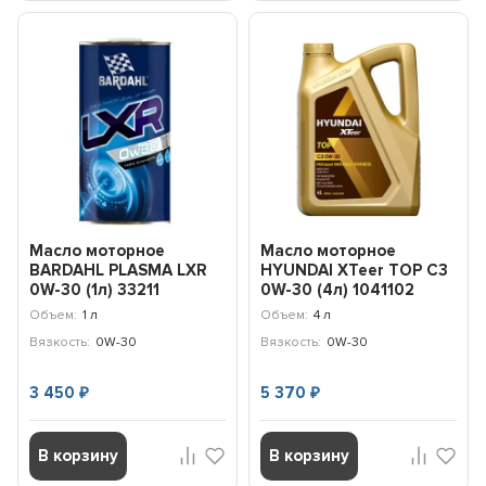
Масло моторное
Масло моторное
BARDAHL PLASMA LXR
HYUNDAI XTeer TOP C3
0W-30 (1л) 33211
0W-30 (4л) 1041102
Объем:
1 л
Объем:
4 л
Вязкость:
0W-30
Вязкость:
0W-30
3 450
5 370
₽
₽
В корзину
В корзину