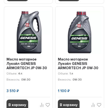
Масло моторное
Масло моторное
Лукойл GENESIS
Лукойл GENESIS
ARMORTECH JP 0W-30
ARMORTECH JP 0W-30
(4л) 3173837
(1л) 3173835
Объем:
4 л
Объем:
1 л
Вязкость:
0W-30
Вязкость:
0W-30
3 510
1 100
₽
₽
В корзину
В корзину