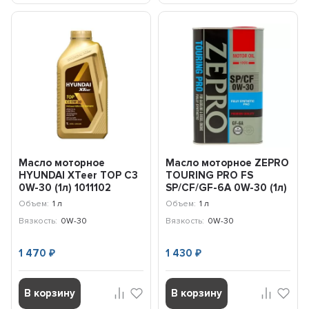
Масло моторное
Масло моторное ZEPRO
HYUNDAI XTeer TOP C3
TOURING PRO FS
0W-30 (1л) 1011102
SP/CF/GF-6A 0W-30 (1л)
4252-001-0
Объем:
1 л
Объем:
1 л
Вязкость:
0W-30
Вязкость:
0W-30
1 470
1 430
₽
₽
В корзину
В корзину