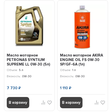
Масло моторное
Масло моторное AKIRA
PETRONAS SYNTIUM
ENGINE OIL FS 0W-30
SUPREME LL 0W-30 (5л)
SP/GF-6A (1л)
71226M12EU
A00032233-001
Объем:
5 л
Объем:
1 л
Вязкость:
0W-30
Вязкость:
0W-30
7 730
1 110
₽
₽
В корзину
В корзину