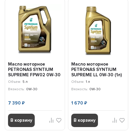
Масло моторное
Масло моторное
PETRONAS SYNTIUM
PETRONAS SYNTIUM
SUPREME FPW02 0W-30
SUPREME LL 0W-30 (1л)
(5л) 71231M12EU
71226E18EU
Объем:
5 л
Объем:
1 л
Вязкость:
0W-30
Вязкость:
0W-30
7 390
1 670
₽
₽
В корзину
В корзину