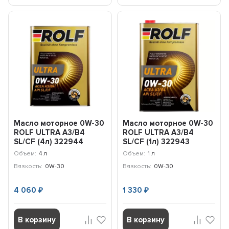
Масло моторное 0W-30
Масло моторное 0W-30
ROLF ULTRA A3/B4
ROLF ULTRA A3/B4
SL/CF (4л) 322944
SL/CF (1л) 322943
Объем:
4 л
Объем:
1 л
Вязкость:
0W-30
Вязкость:
0W-30
4 060
1 330
₽
₽
В корзину
В корзину