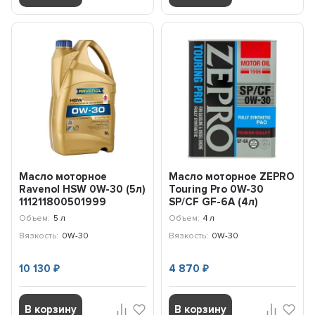
Масло моторное
Масло моторное ZEPRO
Ravenol HSW 0W-30 (5л)
Touring Pro 0W-30
111211800501999
SP/CF GF-6A (4л)
42520040
Объем:
5 л
Объем:
4 л
Вязкость:
0W-30
Вязкость:
0W-30
10 130
4 870
₽
₽
В корзину
В корзину