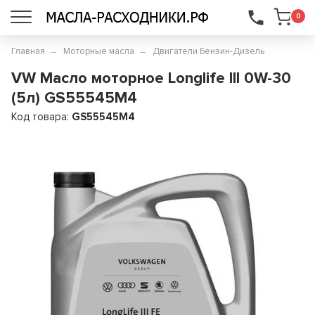
...
0
Главная
Моторные масла
Двигатели Бензин-Дизель
VW Масло моторное Longlife III 0W-30
(5л) GS55545M4
Код товара:
GS55545M4