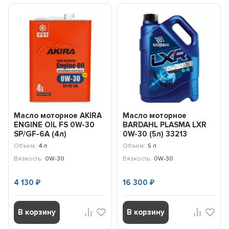
Масло моторное AKIRA
Масло моторное
ENGINE OIL FS 0W-30
BARDAHL PLASMA LXR
SP/GF-6A (4л)
0W-30 (5л) 33213
A00032234-004
Объем:
4 л
Объем:
5 л
Вязкость:
0W-30
Вязкость:
0W-30
4 130
16 300
₽
₽
В корзину
В корзину