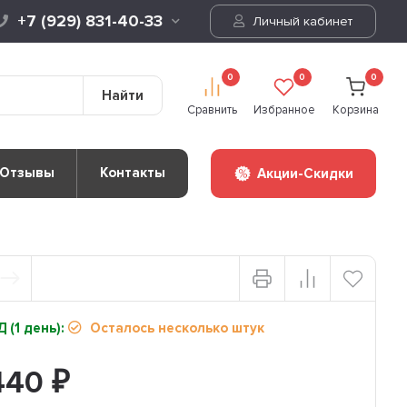
+7 (929) 831-40-33
Личный кабинет
0
0
0
Найти
Сравнить
Избранное
Корзина
Отзывы
Контакты
Акции-Скидки
 (1 день):
Осталось несколько штук
440
₽