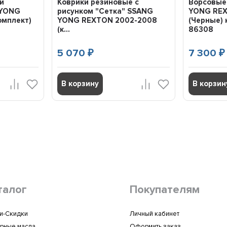
и
Коврики резиновые с
Ворсовые
 YONG
рисунком "Сетка" SSANG
YONG REX
комплект)
YONG REXTON 2002-2008
(Черные) 
(к...
86308
5 070
7 300
₽
₽
В корзину
В корзин
талог
Покупателям
и-Скидки
Личный кабинет
рные масла
Оформить заказ