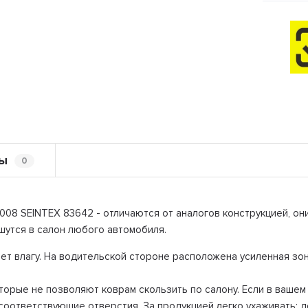
ы
0
 SEINTEX 83642 - отличаются от аналогов конструкцией, они
шутся в салон любого автомобиля.
ет влагу. На водительской стороне расположена усиленная зон
торые не позволяют коврам скользить по салону. Если в ваше
 соответствующие отверстия. За продукцией легко ухаживать: д