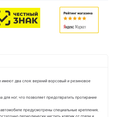
 имеют два слоя: верхний ворсовый и резиновое
а для ног, что позволяет предотвратить протирание
м автомобиле предусмотрены специальные крепления,
остаточно периодически чистить коврик от грязи и