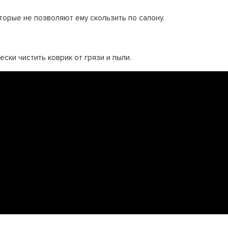
торые не позволяют ему скользить по салону.
ски чистить коврик от грязи и пыли.