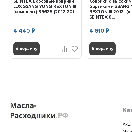
SEINTEX Ворсовые коврики
Коврики с высоким
LUX SSANG YONG REXTON III
бортиками SSANG
(комплект) 89635 (2012-201...
REXTON III 2012- (
SEINTEX 8...
4 440
4 610
₽
₽
В корзину
В корзину
Ка
Акци
Мото