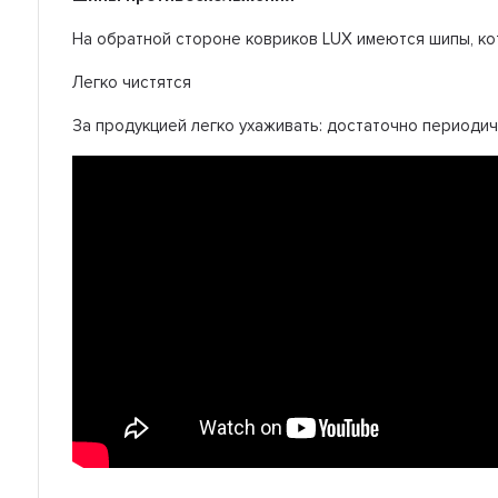
На обратной стороне ковриков LUX имеются шипы, ко
Легко чистятся
За продукцией легко ухаживать: достаточно периодиче