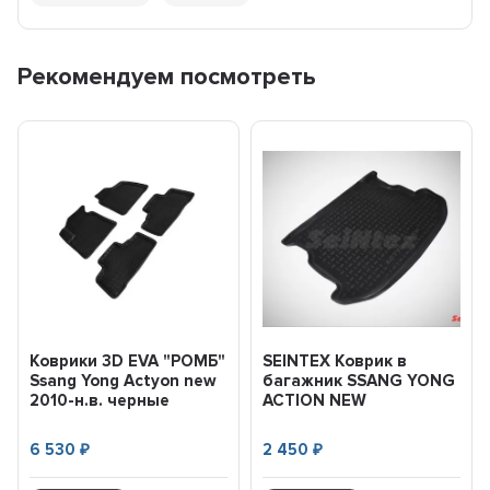
Рекомендуем посмотреть
Коврики 3D EVA "РОМБ"
SEINTEX Коврик в
Ssang Yong Actyon new
багажник SSANG YONG
2010-н.в. черные
ACTION NEW
(компл...
(полимерный) черный
(шт) (201...
6 530
2 450
₽
₽