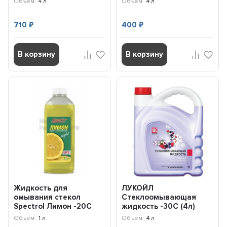
Объем:
4 л
Объем:
4 л
710
400
₽
₽
В корзину
В корзину
Жидкость для
ЛУКОЙЛ
омывания стекол
Стеклоомывающая
Spectrol Лимон -20С
жидкость -30С (4л)
(1л) 9647
3099114
Объем:
1 л
Объем:
4 л