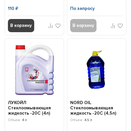
110
По запросу
₽
В корзину
В корзину
ЛУКОЙЛ
NORD OIL
Стеклоомывающая
Стеклоомывающая
жидкость -20С (4л)
жидкость -20C (4,5л)
3099062
NRA023
Объем:
4 л
Объем:
4,5 л