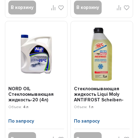
В корзину
В корзину
NORD OIL
Стеклоомывающая
Стеклоомывающая
жидкость Liqui Moly
жидкость-20 (4л)
ANTIFROST Scheiben-
NRA022
Frostschutz
Объем:
4 л
Объем:
1 л
Konzentrat...
По запросу
По запросу