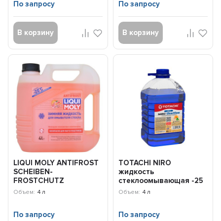
По запросу
По запросу
В корзину
В корзину
LIQUI MOLY ANTIFROST
TOTACHI NIRO
SCHEIBEN-
жидкость
FROSTCHUTZ
стеклоомывающая -25
Незамерзающая
гр С (4л)
Объем:
4 л
Объем:
4 л
жидкость (-20C) (4л) 3...
4589904927225
По запросу
По запросу