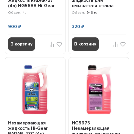
жидкость RADAR-27
жидкость для
(4л) HG5688 Hi-Gear
омывателя стекла
(концентрат) (1л)
Объем:
4 л
Объем:
946 мл
HG5648 Hi-Gear
900
320
₽
₽
В корзину
В корзину
Незамерзающая
HG5675
жидкость Hi-Gear
Незамерзающая
RADAR -17C (4л)
жидкость омывателя