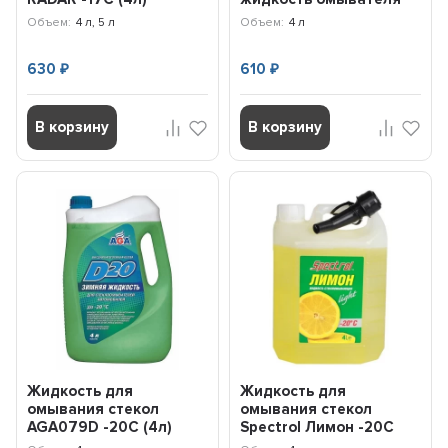
HG5689N
4л (до -15С)
Объем:
4 л, 5 л
Объем:
4 л
630
610
₽
₽
В корзину
В корзину
Жидкость для
Жидкость для
омывания стекол
омывания стекол
AGA079D -20C (4л)
Spectrol Лимон -20С
AGA079D
(4л) 9646