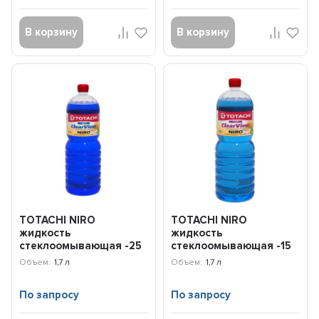
В корзину
В корзину
TOTACHI NIRO
TOTACHI NIRO
жидкость
жидкость
стеклоомывающая -25
стеклоомывающая -15
гр С (1,7л)
гр С (1,7л) 31718
Объем:
1,7 л
Объем:
1,7 л
4589904927218
По запросу
По запросу