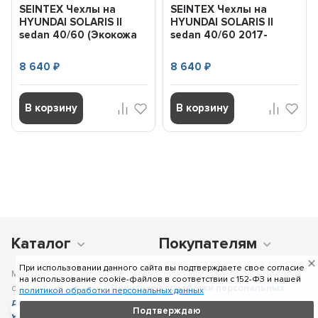
SEINTEX Чехлы на
SEINTEX Чехлы на
HYUNDAI SOLARIS II
HYUNDAI SOLARIS II
sedan 40/60 (Экокожа
sedan 40/60 2017-
Ромб) 2017- комплект...
(Экокожа Ромб)
комплект...
8 640
8 640
₽
₽
В корзину
В корзину
Каталог
Покупателям
При использовании данного сайта вы подтверждаете свое согласие
Мы получаем и обрабатываем персональные данные посетителей
на использование cookie-файлов в соответствии c 152-ФЗ и нашей
сайта в соответствии с
Политикой обработки персональных
политикой обработки персональных данных
данных
, в том числе с использованием сервиса аналитики
Подтверждаю
Яндекс.Метрика
. Отправка персональных данных с помощью