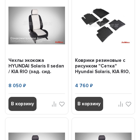
Чехлы экокожа
Коврики резиновые с
HYUNDAI Solaris II sedan
рисунком "Сетка"
/ KIA RIO (зад. сид.
Hyundai Solaris, KIA RIO,
60/40) 2017- черн...
KIA ...
8 050
4 760
₽
₽
В корзину
В корзину