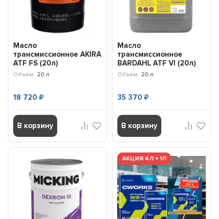
Масло
Масло
трансмиссионное AKIRA
трансмиссионное
ATF FS (20л)
BARDAHL ATF VI (20л)
A00033245-020
36598
Объем:
20 л
Объем:
20 л
18 720
35 370
₽
₽
В корзину
В корзину
АКЦИЯ 4Л + 1Л