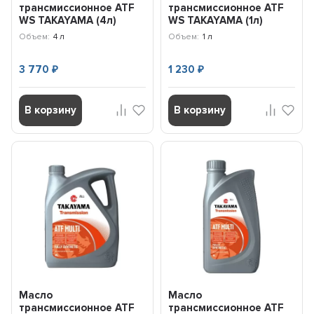
трансмиссионное ATF
трансмиссионное ATF
WS TAKAYAMA (4л)
WS TAKAYAMA (1л)
100757
101423
Объем:
4 л
Объем:
1 л
3 770
1 230
₽
₽
В корзину
В корзину
Масло
Масло
трансмиссионное ATF
трансмиссионное ATF