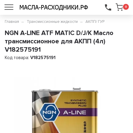
...
0
Главная
Трансмиссионные жидкости
АКПП/ ГУР
NGN A-LINE ATF MATIC D/J/K Масло
трансмиссионное для АКПП (4л)
V182575191
Код товара:
V182575191