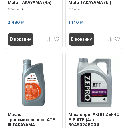
Multi TAKAYAMA (4л)
Multi TAKAYAMA (1л)
100480
101941
Объем:
4 л
Объем:
1 л
3 490
1 140
₽
₽
В корзину
В корзину
Масло
Масло для АКПП ZEPRO
трансмиссионное ATF
F-S ATF (4л)
lll TAKAYAMA
30450248004