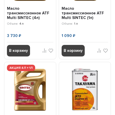
Масло
Масло
трансмиссионное ATF
трансмиссионное ATF
Multi SINTEC (4л)
Multi SINTEC (1л)
324710
324707
Объем:
4 л
Объем:
1 л
3 730
1 090
₽
₽
В корзину
В корзину
АКЦИЯ 4Л + 1Л