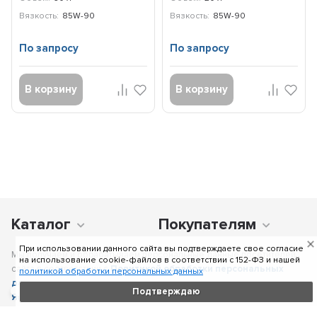
2389906558
2389901279
Вязкость:
85W-90
Вязкость:
85W-90
По запросу
По запросу
В корзину
В корзину
Каталог
Покупателям
При использовании данного сайта вы подтверждаете свое согласие
Мы получаем и обрабатываем персональные данные посетителей
на использование cookie-файлов в соответствии c 152-ФЗ и нашей
сайта в соответствии с
Политикой обработки персональных
политикой обработки персональных данных
данных
, в том числе с использованием сервиса аналитики
Подтверждаю
Яндекс.Метрика
. Отправка персональных данных с помощью
любой страницы сайта подразумевает согласие со всеми пунктами