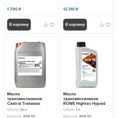
1 790
12 310
₽
₽
В корзину
В корзину
Масло
Масло
трансмиссионное
трансмиссионное
Castrol Transmax
ROWE Hightec Нypoid
Limited Slip Z 85W-90,
EP 85W-90 (1л) 25005-
Объем:
20 л
Объем:
1 л
(20л) 15D984
0010-99
Вязкость:
85W-90
Вязкость:
85W-90