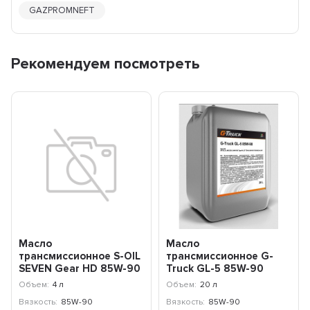
GAZPROMNEFT
Рекомендуем посмотреть
Масло
Масло
трансмиссионное S-OIL
трансмиссионное G-
SEVEN Gear HD 85W-90
Truck GL-5 85W-90
GL-5 (4л) E107793
(20л) 253640026
Объем:
4 л
Объем:
20 л
Вязкость:
85W-90
Вязкость:
85W-90