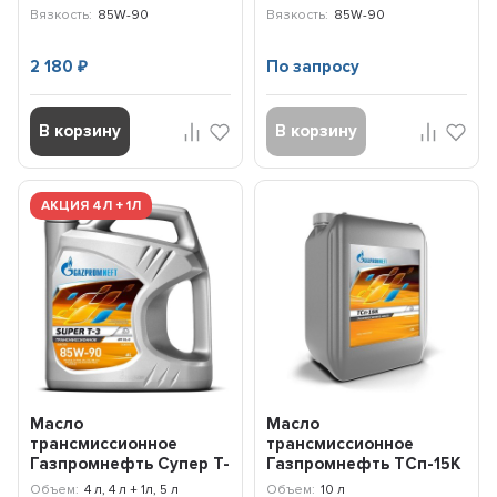
Вязкость:
85W-90
Вязкость:
85W-90
2 180
По запросу
₽
В корзину
В корзину
АКЦИЯ 4Л + 1Л
Масло
Масло
трансмиссионное
трансмиссионное
Газпромнефть Супер T-
Газпромнефть ТСп-15К
3 85W-90 GL-5 (АКЦИЯ
(10л) 2389901282
Объем:
4 л, 4 л + 1л, 5 л
Объем:
10 л