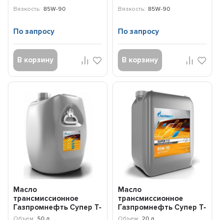
4л + 1л) 2389...
Вязкость:
85W-90
Вязкость:
85W-90
По запросу
По запросу
В корзину
В корзину
Масло
Масло
трансмиссионное
трансмиссионное
Газпромнефть Супер T-
Газпромнефть Супер T-
3 85W-90 GL-5 (50л)
3 85W-90 GL-5 (20л)
Объем:
50 л
Объем:
20 л