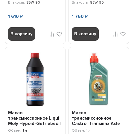
Вязкость:
85W-90
Вязкость:
85W-90
1 610
1 760
₽
₽
В корзину
В корзину
Масло
Масло
трансмиссионное Liqui
трансмиссионное
Moly Hypoid-Getriebeoil
Castrol Transmax Axle
LS 85W-90 (1л) 8039
EPX 85W-90 (1л) 15D87D
Объем:
1 л
Объем:
1 л