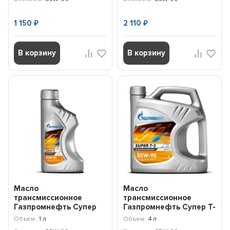
1 150
2 110
₽
₽
В корзину
В корзину
Масло
Масло
трансмиссионное
трансмиссионное
Газпромнефть Супер
Газпромнефть Супер T-
Т-3 85W-90 GL-5 (1л)
3 85W-90 GL-5 (4л)
Объем:
1 л
Объем:
4 л
2389901363
2389901364