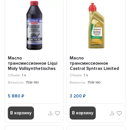
Масло
Масло
трансмиссионное Liqui
трансмиссионное
Moly Vollsynthetisches
Castrol Syntrax Limited
Hypoid-Getriebeoil LS
Slip 75W-140 (1л)
Объем:
1 л
Объем:
1 л
75W-...
1543CD
Вязкость:
75W-140
Вязкость:
75W-140
5 880
3 200
₽
₽
В корзину
В корзину