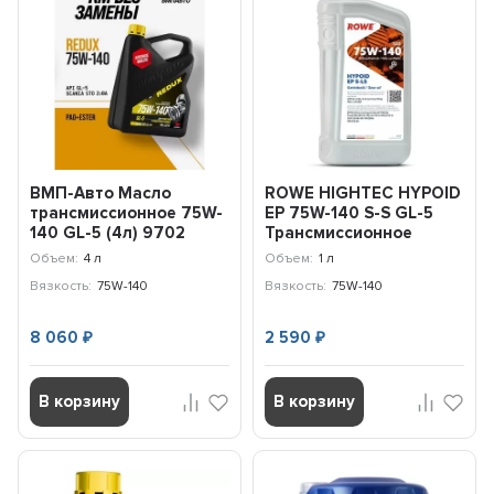
ВМП-Авто Масло
ROWE HIGHTEC HYPOID
трансмиссионное 75W-
EP 75W-140 S-S GL-5
140 GL-5 (4л) 9702
Трансмиссионное
масло (1л)
Объем:
4 л
Объем:
1 л
25029001099
Вязкость:
75W-140
Вязкость:
75W-140
8 060
2 590
₽
₽
В корзину
В корзину