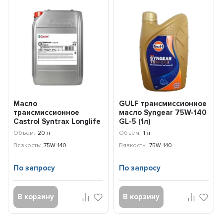
Масло
GULF трансмиссионное
трансмиссионное
масло Syngear 75W-140
Castrol Syntrax Longlife
GL-5 (1л)
75W-140 (20л) 154F13
5056004121314
Объем:
20 л
Объем:
1 л
Вязкость:
75W-140
Вязкость:
75W-140
По запросу
По запросу
В корзину
В корзину