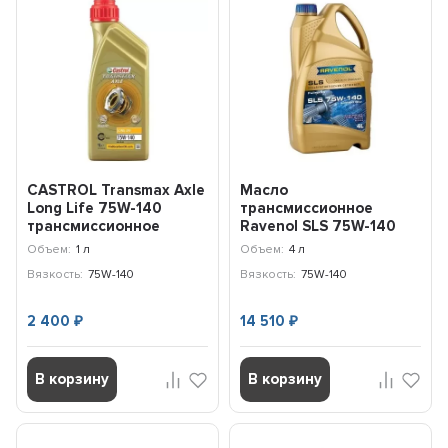
CASTROL Transmax Axle
Масло
Long Life 75W-140
трансмиссионное
трансмиссионное
Ravenol SLS 75W-140
масло для мостов (1л)...
(4л) 122111000401999
Объем:
1 л
Объем:
4 л
Вязкость:
75W-140
Вязкость:
75W-140
2 400
14 510
₽
₽
В корзину
В корзину