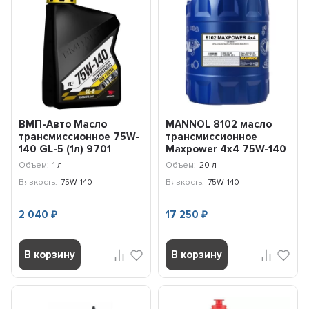
ВМП-Авто Масло
MANNOL 8102 масло
трансмиссионное 75W-
трансмиссионное
140 GL-5 (1л) 9701
Maxpower 4x4 75W-140
GL-5 LS (20л) 1497
Объем:
1 л
Объем:
20 л
Вязкость:
75W-140
Вязкость:
75W-140
2 040
17 250
₽
₽
В корзину
В корзину