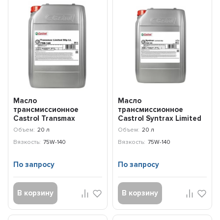
Масло
Масло
трансмиссионное
трансмиссионное
Castrol Transmax
Castrol Syntrax Limited
Limited Slip LL 75W-140
Slip 75W-140 (20л)
Объем:
20 л
Объем:
20 л
(20л) 15D996
155F2B
Вязкость:
75W-140
Вязкость:
75W-140
По запросу
По запросу
В корзину
В корзину