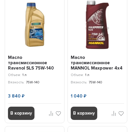
Масло
Масло
трансмиссионное
трансмиссионное
Ravenol SLS 75W-140
MANNOL Maxpower 4x4
(1л) 122111000101999
75W-140 API GL 5 LS (1л)
Объем:
1 л
Объем:
1 л
1236
Вязкость:
75W-140
Вязкость:
75W-140
3 840
1 040
₽
₽
В корзину
В корзину