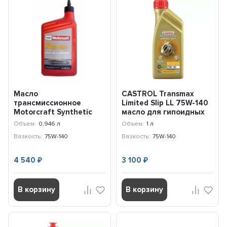
Масло
CASTROL Transmax
трансмиссионное
Limited Slip LL 75W-140
Motorcraft Synthetic
масло для гипоидных
Rear Axle Lubricant
передач (1л) 15D998
Объем:
0,946 л
Объем:
1 л
75W-140 (946 м...
Вязкость:
75W-140
Вязкость:
75W-140
4 540
3 100
₽
₽
В корзину
В корзину